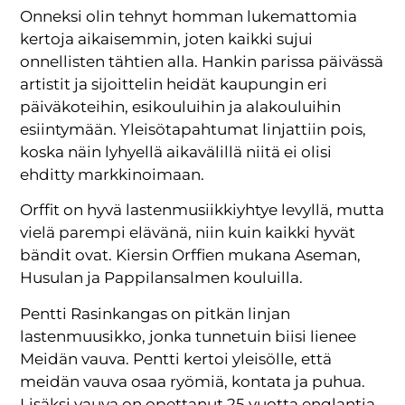
Onneksi olin tehnyt homman lukemattomia
kertoja aikaisemmin, joten kaikki sujui
onnellisten tähtien alla. Hankin parissa päivässä
artistit ja sijoittelin heidät kaupungin eri
päiväkoteihin, esikouluihin ja alakouluihin
esiintymään. Yleisötapahtumat linjattiin pois,
koska näin lyhyellä aikavälillä niitä ei olisi
ehditty markkinoimaan.
Orffit on hyvä lastenmusiikkiyhtye levyllä, mutta
vielä parempi elävänä, niin kuin kaikki hyvät
bändit ovat. Kiersin Orffien mukana Aseman,
Husulan ja Pappilansalmen kouluilla.
Pentti Rasinkangas on pitkän linjan
lastenmuusikko, jonka tunnetuin biisi lienee
Meidän vauva. Pentti kertoi yleisölle, että
meidän vauva osaa ryömiä, kontata ja puhua.
Lisäksi vauva on opettanut 25 vuotta englantia.