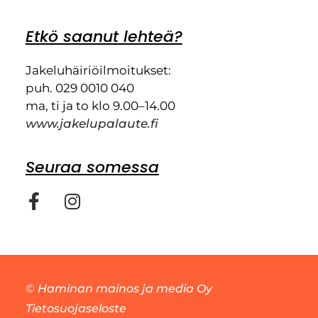
Etkö saanut lehteä?
Jakeluhäiriöilmoitukset:
puh. 029 0010 040
ma, ti ja to klo 9.00–14.00
www.jakelupalaute.fi
Seuraa somessa
©
Haminan mainos ja media Oy
Tietosuojaseloste