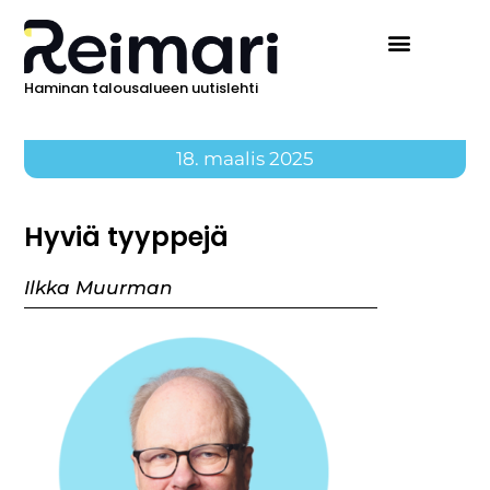
Haminan talousalueen uutislehti
18. maalis 2025
Hyviä tyyppejä
Ilkka Muurman