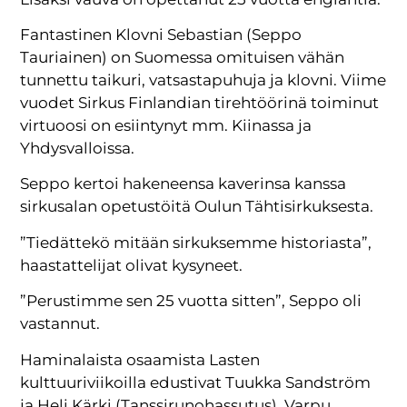
Fantastinen Klovni Sebastian (Seppo
Tauriainen) on Suomessa omituisen vähän
tunnettu taikuri, vatsastapuhuja ja klovni. Viime
vuodet Sirkus Finlandian tirehtöörinä toiminut
virtuoosi on esiintynyt mm. Kiinassa ja
Yhdysvalloissa.
Seppo kertoi hakeneensa kaverinsa kanssa
sirkusalan opetustöitä Oulun Tähtisirkuksesta.
”Tiedättekö mitään sirkuksemme historiasta”,
haastattelijat olivat kysyneet.
”Perustimme sen 25 vuotta sitten”, Seppo oli
vastannut.
Haminalaista osaamista Lasten
kulttuuriviikoilla edustivat Tuukka Sandström
ja Heli Kärki (Tanssirunohassutus), Varpu