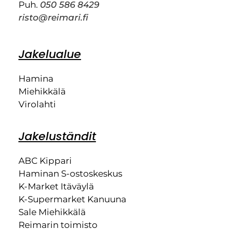
Puh.
050 586 8429
risto@reimari.fi
Jakelualue
Hamina
Miehikkälä
Virolahti
Jakeluständit
ABC Kippari
Haminan S-ostoskeskus
K-Market Itäväylä
K-Supermarket Kanuuna
Sale Miehikkälä
Reimarin toimisto