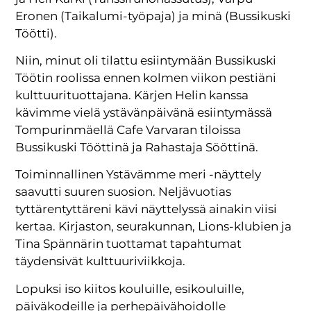
Eronen (Taikalumi-työpaja) ja minä (Bussikuski
Töötti).
Niin, minut oli tilattu esiintymään Bussikuski
Töötin roolissa ennen kolmen viikon pestiäni
kulttuurituottajana. Kärjen Helin kanssa
kävimme vielä ystävänpäivänä esiintymässä
Tompurinmäellä Cafe Varvaran tiloissa
Bussikuski Tööttinä ja Rahastaja Sööttinä.
Toiminnallinen Ystävämme meri -näyttely
saavutti suuren suosion. Neljävuotias
tyttärentyttäreni kävi näyttelyssä ainakin viisi
kertaa. Kirjaston, seurakunnan, Lions-klubien ja
Tina Spännärin tuottamat tapahtumat
täydensivät kulttuuriviikkoja.
Lopuksi iso kiitos kouluille, esikouluille,
päiväkodeille ja perhepäivähoidolle