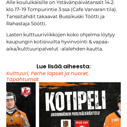
Alle kouluikäisille on Ystävänpäivätanssit 14.2.
klo 17–19 Tompurintie 3:ssa (Cafe Varvaran tila).
Tanssitahdit takaavat Bussikuski Töötti ja
Rahastaja Söötti.
Lasten kulttuuriviikkojen koko ohjelma löytyy
kaupungin kotisivuilta hyvinvointi & vapaa-
aika/kulttuuripalvelut -alalehden kautta.
Lue lisää aiheesta:
Kulttuuri
,
Perhe lapset ja nuoret
,
Tapahtumat