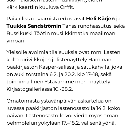
kärkikaartiin kuuluva Orffit.
Paikallista osaamista edustavat
Heli Kärjen
ja
Tuukka Sandströmin
Tanssirunohassutus, sekä
Bussikuski Töötin musiikkimatka maailman
ympäri.
Yleisölle avoimia tilaisuuksia ovat mm. Lasten
kulttuuriviikkojen julistenäyttely Haminan
pääkirjaston Kasper-salissa ja satukahvila, joka
on auki torstaina 6.2. ja 20.2. klo 17–18, sekä
toiminnallinen Ystävämme meri -näyttely
Kirjastogalleriassa 10.-28.2.
Omatoimista ystävänpäivän askartelua on
luvassa pääkirjaston lastenosastolla 14.2. koko
päivän. Lastenosastolle voi viedä myös oman
pehmolelun yökylään 17.–18.2. välisenä yönä.