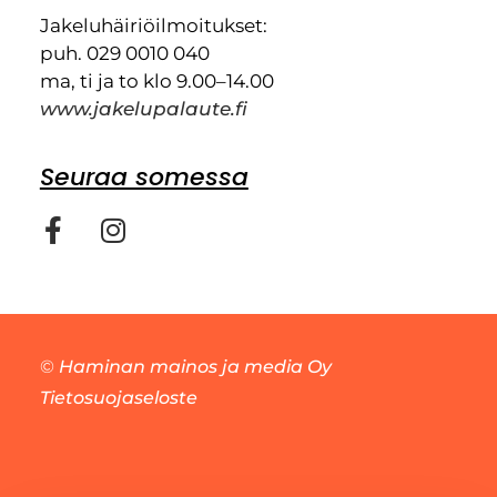
Jakeluhäiriöilmoitukset:
puh. 029 0010 040
ma, ti ja to klo 9.00–14.00
www.jakelupalaute.fi
Seuraa somessa
©
Haminan mainos ja media Oy
Tietosuojaseloste