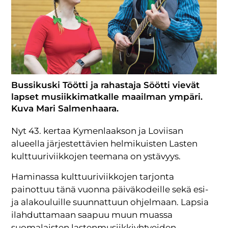
Bussikuski Töötti ja rahastaja Söötti vievät
lapset musiikkimatkalle maailman ympäri.
Kuva Mari Salmenhaara.
Nyt 43. kertaa Kymenlaakson ja Loviisan
alueella järjestettävien helmikuisten Lasten
kulttuuriviikkojen teemana on ystävyys.
Haminassa kulttuuriviikkojen tarjonta
painottuu tänä vuonna päiväkodeille sekä esi-
ja alakouluille suunnattuun ohjelmaan. Lapsia
ilahduttamaan saapuu muun muassa
suomalaisten lastenmusiikkiyhtyeiden