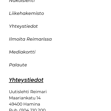
Näköislehti
Liikehakemisto
Yhteystiedot
Ilmoita Reimarissa
Mediakortti
Palaute
Yhteystiedot
Uutislehti Reimari
Maariankatu 14
49400 Hamina
Puh. 0104 210 200