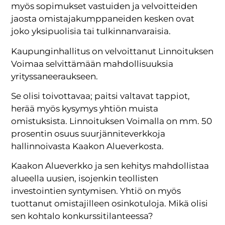
myös sopimukset vastuiden ja velvoitteiden
jaosta omistajakumppaneiden kesken ovat
joko yksipuolisia tai tulkinnanvaraisia.
Kaupunginhallitus on velvoittanut Linnoituksen
Voimaa selvittämään mahdollisuuksia
yrityssaneeraukseen.
Se olisi toivottavaa; paitsi valtavat tappiot,
herää myös kysymys yhtiön muista
omistuksista. Linnoituksen Voimalla on mm. 50
prosentin osuus suurjänniteverkkoja
hallinnoivasta Kaakon Alueverkosta.
Kaakon Alueverkko ja sen kehitys mahdollistaa
alueella uusien, isojenkin teollisten
investointien syntymisen. Yhtiö on myös
tuottanut omistajilleen osinkotuloja. Mikä olisi
sen kohtalo konkurssitilanteessa?