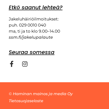
Etkö saanut lehteä?
Jakeluhäiriöilmoitukset:
puh. 029 0010 040
ma, ti ja to klo 9.00–14.00
ssm.fi/jakelupalaute
Seuraa somessa
©
Haminan mainos ja media Oy
Tietosuojaseloste