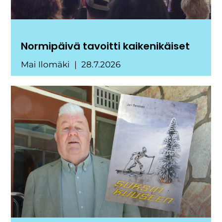
Normipäivä tavoitti kaikenikäiset
Mai Ilomäki
28.7.2026