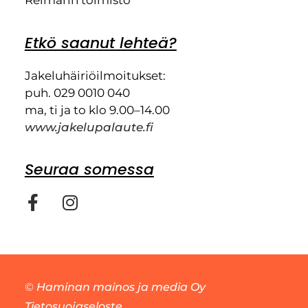
Reimarin toimisto
Etkö saanut lehteä?
Jakeluhäiriöilmoitukset:
puh. 029 0010 040
ma, ti ja to klo 9.00–14.00
www.jakelupalaute.fi
Seuraa somessa
©
Haminan mainos ja media Oy
Tietosuojaseloste