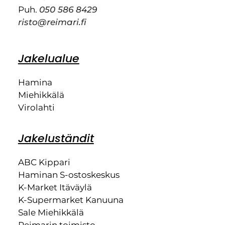
Puh.
050 586 8429
risto@reimari.fi
Jakelualue
Hamina
Miehikkälä
Virolahti
Jakeluständit
ABC Kippari
Haminan S-ostoskeskus
K-Market Itäväylä
K-Supermarket Kanuuna
Sale Miehikkälä