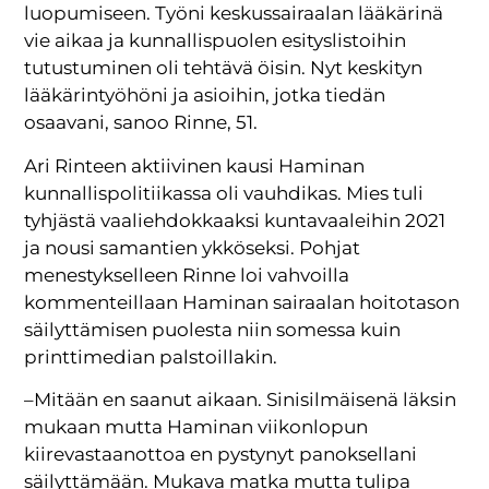
luopumiseen. Työni keskussairaalan lääkärinä
vie aikaa ja kunnallispuolen esityslistoihin
tutustuminen oli tehtävä öisin. Nyt keskityn
lääkärintyöhöni ja asioihin, jotka tiedän
osaavani, sanoo Rinne, 51.
Ari Rinteen aktiivinen kausi Haminan
kunnallispolitiikassa oli vauhdikas. Mies tuli
tyhjästä vaaliehdokkaaksi kuntavaaleihin 2021
ja nousi samantien ykköseksi. Pohjat
menestykselleen Rinne loi vahvoilla
kommenteillaan Haminan sairaalan hoitotason
säilyttämisen puolesta niin somessa kuin
printtimedian palstoillakin.
–Mitään en saanut aikaan. Sinisilmäisenä läksin
mukaan mutta Haminan viikonlopun
kiirevastaanottoa en pystynyt panoksellani
säilyttämään. Mukava matka mutta tulipa