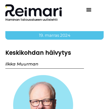
Haminan talousalueen uutislehti
19. marras 2024
Keskikohdan häivytys
Ilkka Muurman