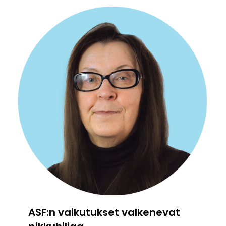
ASF:n vaikutukset valkenevat