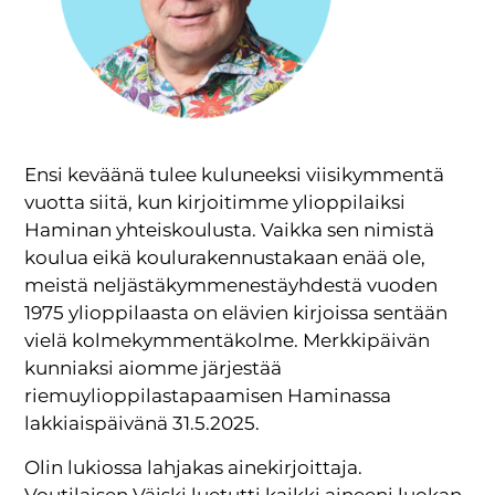
Ensi keväänä tulee kuluneeksi viisikymmentä
vuotta siitä, kun kirjoitimme ylioppilaiksi
Haminan yhteiskoulusta. Vaikka sen nimistä
koulua eikä koulurakennustakaan enää ole,
meistä neljästäkymmenestäyhdestä vuoden
1975 ylioppilaasta on elävien kirjoissa sentään
vielä kolmekymmentäkolme. Merkkipäivän
kunniaksi aiomme järjestää
riemuylioppilastapaamisen Haminassa
lakkiaispäivänä 31.5.2025.
Olin lukiossa lahjakas ainekirjoittaja.
Voutilaisen Väiski luetutti kaikki aineeni luokan