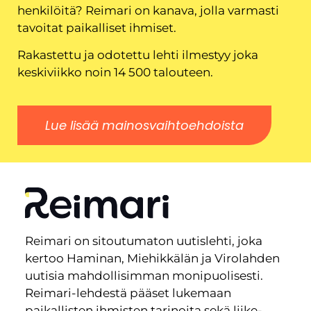
henkilöitä? Reimari on kanava, jolla varmasti
tavoitat paikalliset ihmiset.
Rakastettu ja odotettu lehti ilmestyy joka
keskiviikko noin 14 500 talouteen.
Lue lisää mainosvaihtoehdoista
Reimari on sitoutumaton uutislehti, joka
kertoo Haminan, Miehikkälän ja Virolahden
uutisia mahdollisimman monipuolisesti.
Reimari-lehdestä pääset lukemaan
paikallisten ihmisten tarinoita sekä liike-