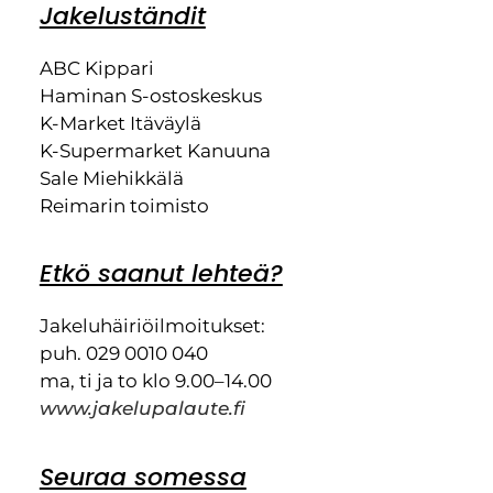
Jakeluständit
ABC Kippari
Haminan S-ostoskeskus
K-Market Itäväylä
K-Supermarket Kanuuna
Sale Miehikkälä
Reimarin toimisto
Etkö saanut lehteä?
Jakeluhäiriöilmoitukset:
puh. 029 0010 040
ma, ti ja to klo 9.00–14.00
www.jakelupalaute.fi
Seuraa somessa