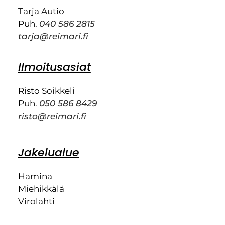
Tarja Autio
Puh.
040 586 2815
tarja@reimari.fi
Ilmoitusasiat
Risto Soikkeli
Puh.
050 586 8429
risto@reimari.fi
Jakelualue
Hamina
Miehikkälä
Virolahti