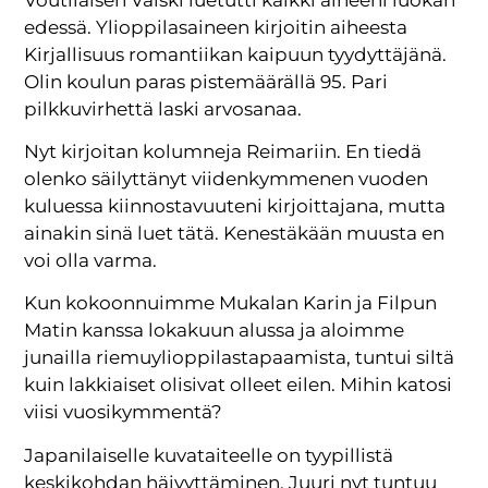
edessä. Ylioppilasaineen kirjoitin aiheesta
Kirjallisuus romantiikan kaipuun tyydyttäjänä.
Olin koulun paras pistemäärällä 95. Pari
pilkkuvirhettä laski arvosanaa.
Nyt kirjoitan kolumneja Reimariin. En tiedä
olenko säilyttänyt viidenkymmenen vuoden
kuluessa kiinnostavuuteni kirjoittajana, mutta
ainakin sinä luet tätä. Kenestäkään muusta en
voi olla varma.
Kun kokoonnuimme Mukalan Karin ja Filpun
Matin kanssa lokakuun alussa ja aloimme
junailla riemuylioppilastapaamista, tuntui siltä
kuin lakkiaiset olisivat olleet eilen. Mihin katosi
viisi vuosikymmentä?
Japanilaiselle kuvataiteelle on tyypillistä
keskikohdan häivyttäminen. Juuri nyt tuntuu