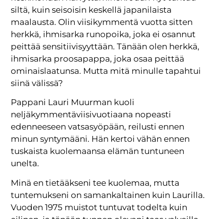
siltä, kuin seisoisin keskellä japanilaista
maalausta. Olin viisikymmentä vuotta sitten
herkkä, ihmisarka runopoika, joka ei osannut
peittää sensitiivisyyttään. Tänään olen herkkä,
ihmisarka proosapappa, joka osaa peittää
ominaislaatunsa. Mutta mitä minulle tapahtui
siinä välissä?
Pappani Lauri Muurman kuoli
neljäkymmentäviisivuotiaana nopeasti
edenneeseen vatsasyöpään, reilusti ennen
minun syntymääni. Hän kertoi vähän ennen
tuskaista kuolemaansa elämän tuntuneen
unelta.
Minä en tietääkseni tee kuolemaa, mutta
tuntemukseni on samankaltainen kuin Laurilla.
Vuoden 1975 muistot tuntuvat todelta kuin