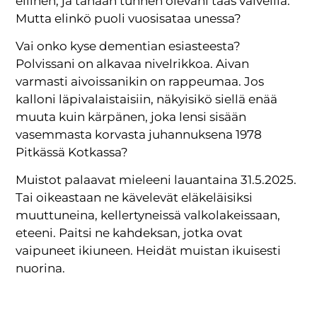
eilinen, ja tänään tunnen olevani taas valveilla.
Mutta elinkö puoli vuosisataa unessa?
Vai onko kyse dementian esiasteesta?
Polvissani on alkavaa nivelrikkoa. Aivan
varmasti aivoissanikin on rappeumaa. Jos
kalloni läpivalaistaisiin, näkyisikö siellä enää
muuta kuin kärpänen, joka lensi sisään
vasemmasta korvasta juhannuksena 1978
Pitkässä Kotkassa?
Muistot palaavat mieleeni lauantaina 31.5.2025.
Tai oikeastaan ne kävelevät eläkeläisiksi
muuttuneina, kellertyneissä valkolakeissaan,
eteeni. Paitsi ne kahdeksan, jotka ovat
vaipuneet ikiuneen. Heidät muistan ikuisesti
nuorina.