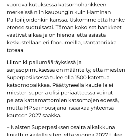
vuorovaikutuksessa katsomohankkeen
merkeissä niin kaupungin kuin Haminan
Palloilijoidenkin kanssa. Uskomme että hanke
etenee suotuisasti. Tämän kokoiset hankkeet
vaativat aikaa ja on hienoa, että asiasta
keskustellaan eri foorumeilla, Rantatorikka
toteaa.
Liiton kilpailumääräyksissä ja
sarjasopimuksessa on määritelty, että miesten
Superpesiksessä tulee olla 1500 katettua
katsomopaikkaa. Päättyneellä kaudella ei
miesten superia olisi periaatteessa voinut
pelata kattamattomien katsomojen edessä,
mutta HP sai nousijana lisäaikaa yhteensä
kauteen 2027 saakka.
– Naisten Superpesiksen osalta aikaikkuna
linjattiin kaikille siten, että vuonna 2027 tulee