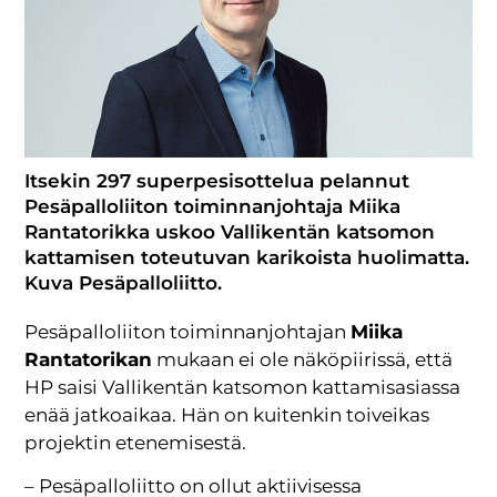
Itsekin 297 superpesisottelua pelannut
Pesäpalloliiton toiminnanjohtaja Miika
Rantatorikka uskoo Vallikentän katsomon
kattamisen toteutuvan karikoista huolimatta.
Kuva Pesäpalloliitto.
Pesäpalloliiton toiminnanjohtajan
Miika
Rantatorikan
mukaan ei ole näköpiirissä, että
HP saisi Vallikentän katsomon kattamisasiassa
enää jatkoaikaa. Hän on kuitenkin toiveikas
projektin etenemisestä.
– Pesäpalloliitto on ollut aktiivisessa