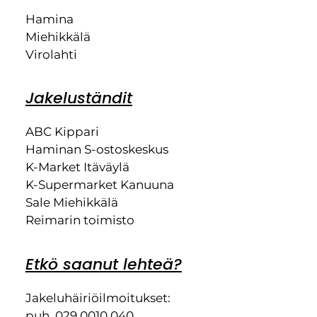
Hamina
Miehikkälä
Virolahti
Jakeluständit
ABC Kippari
Haminan S-ostoskeskus
K-Market Itäväylä
K-Supermarket Kanuuna
Sale Miehikkälä
Reimarin toimisto
Etkö saanut lehteä?
Jakeluhäiriöilmoitukset:
puh. 029 0010 040