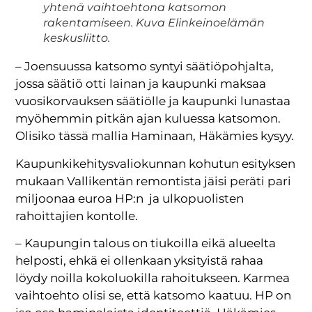
yhtenä vaihtoehtona katsomon
rakentamiseen. Kuva Elinkeinoelämän
keskusliitto.
– Joensuussa katsomo syntyi säätiöpohjalta,
jossa säätiö otti lainan ja kaupunki maksaa
vuosikorvauksen säätiölle ja kaupunki lunastaa
myöhemmin pitkän ajan kuluessa katsomon.
Olisiko tässä mallia Haminaan, Häkämies kysyy.
Kaupunkikehitysvaliokunnan kohutun esityksen
mukaan Vallikentän remontista jäisi peräti pari
miljoonaa euroa HP:n ja ulkopuolisten
rahoittajien kontolle.
– Kaupungin talous on tiukoilla eikä alueelta
helposti, ehkä ei ollenkaan yksityistä rahaa
löydy noilla kokoluokilla rahoitukseen. Karmea
vaihtoehto olisi se, että katsomo kaatuu. HP on