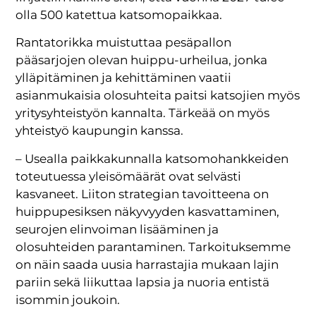
olla 500 katettua katsomopaikkaa.
Rantatorikka muistuttaa pesäpallon
pääsarjojen olevan huippu-urheilua, jonka
ylläpitäminen ja kehittäminen vaatii
asianmukaisia olosuhteita paitsi katsojien myös
yritysyhteistyön kannalta. Tärkeää on myös
yhteistyö kaupungin kanssa.
– Usealla paikkakunnalla katsomohankkeiden
toteutuessa yleisömäärät ovat selvästi
kasvaneet. Liiton strategian tavoitteena on
huippupesiksen näkyvyyden kasvattaminen,
seurojen elinvoiman lisääminen ja
olosuhteiden parantaminen. Tarkoituksemme
on näin saada uusia harrastajia mukaan lajin
pariin sekä liikuttaa lapsia ja nuoria entistä
isommin joukoin.