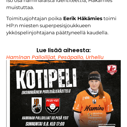
iso osa haminalaista identiteettiä, Häkämies
muistuttaa.
Toimitusjohtajan poika
Eerik Häkämies
toimi
HP:n miesten superpesisjoukkueen
ykköspelinjohtajana päättyneellä kaudella.
Lue lisää aiheesta:
Haminan Palloilijat
,
Pesäpallo
,
Urheilu