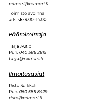
reimari@reimari.fi
Toimisto avoinna
ark. klo 9.00–14.00
Päätoimittaja
Tarja Autio
Puh.
040 586 2815
tarja@reimari.fi
Ilmoitusasiat
Risto Soikkeli
Puh.
050 586 8429
risto@reimari.fi