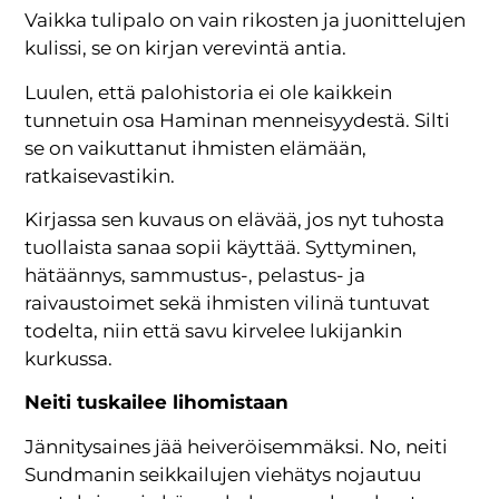
Vaikka tulipalo on vain rikosten ja juonittelujen
kulissi, se on kirjan verevintä antia.
Luulen, että palohistoria ei ole kaikkein
tunnetuin osa Haminan menneisyydestä. Silti
se on vaikuttanut ihmisten elämään,
ratkaisevastikin.
Kirjassa sen kuvaus on elävää, jos nyt tuhosta
tuollaista sanaa sopii käyttää. Syttyminen,
hätäännys, sammustus-, pelastus- ja
raivaustoimet sekä ihmisten vilinä tuntuvat
todelta, niin että savu kirvelee lukijankin
kurkussa.
Neiti tuskailee lihomistaan
Jännitysaines jää heiveröisemmäksi. No, neiti
Sundmanin seikkailujen viehätys nojautuu