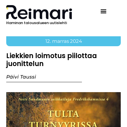
Haminan talousalueen uutislehti
12. marras 2024
Liekkien loimotus piilottaa
juonittelun
Päivi Taussi