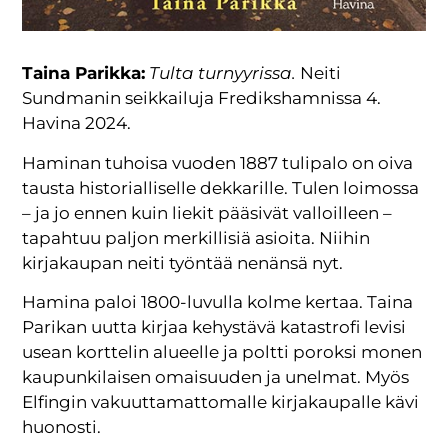
Taina Parikka:
Tulta turnyyrissa.
Neiti
Sundmanin seikkailuja Fredikshamnissa 4.
Havina 2024.
Haminan tuhoisa vuoden 1887 tulipalo on oiva
tausta historialliselle dekkarille. Tulen loimossa
– ja jo ennen kuin liekit pääsivät valloilleen –
tapahtuu paljon merkillisiä asioita. Niihin
kirjakaupan neiti työntää nenänsä nyt.
Hamina paloi 1800-luvulla kolme kertaa. Taina
Parikan uutta kirjaa kehystävä katastrofi levisi
usean korttelin alueelle ja poltti poroksi monen
kaupunkilaisen omaisuuden ja unelmat. Myös
Elfingin vakuuttamattomalle kirjakaupalle kävi
huonosti.