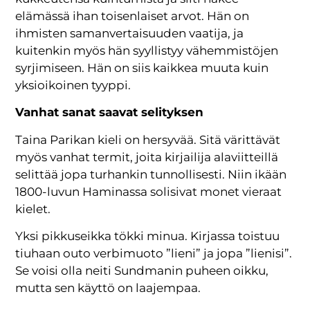
elämässä ihan toisenlaiset arvot. Hän on
ihmisten samanvertaisuuden vaatija, ja
kuitenkin myös hän syyllistyy vähemmistöjen
syrjimiseen. Hän on siis kaikkea muuta kuin
yksioikoinen tyyppi.
Vanhat sanat saavat selityksen
Taina Parikan kieli on hersyvää. Sitä värittävät
myös vanhat termit, joita kirjailija alaviitteillä
selittää jopa turhankin tunnollisesti. Niin ikään
1800-luvun Haminassa solisivat monet vieraat
kielet.
Yksi pikkuseikka tökki minua. Kirjassa toistuu
tiuhaan outo verbimuoto ”lieni” ja jopa ”lienisi”.
Se voisi olla neiti Sundmanin puheen oikku,
mutta sen käyttö on laajempaa.