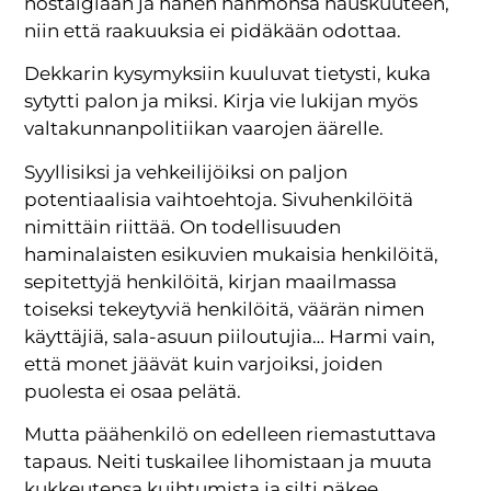
nostalgiaan ja hänen hahmonsa hauskuuteen,
niin että raakuuksia ei pidäkään odottaa.
Dekkarin kysymyksiin kuuluvat tietysti, kuka
sytytti palon ja miksi. Kirja vie lukijan myös
valtakunnanpolitiikan vaarojen äärelle.
Syyllisiksi ja vehkeilijöiksi on paljon
potentiaalisia vaihtoehtoja. Sivuhenkilöitä
nimittäin riittää. On todellisuuden
haminalaisten esikuvien mukaisia henkilöitä,
sepitettyjä henkilöitä, kirjan maailmassa
toiseksi tekeytyviä henkilöitä, väärän nimen
käyttäjiä, sala-asuun piiloutujia… Harmi vain,
että monet jäävät kuin varjoiksi, joiden
puolesta ei osaa pelätä.
Mutta päähenkilö on edelleen riemastuttava
tapaus. Neiti tuskailee lihomistaan ja muuta
kukkeutensa kuihtumista ja silti näkee