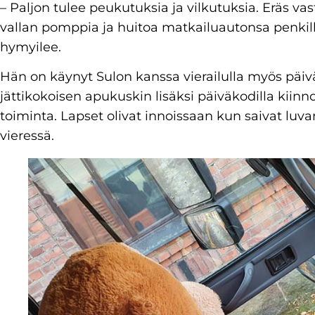
– Paljon tulee peukutuksia ja vilkutuksia. Eräs vas
vallan pomppia ja huitoa matkailuautonsa penkil
hymyilee.
Hän on käynyt Sulon kanssa vierailulla myös päi
jättikokoisen apukuskin lisäksi päiväkodilla kiinn
toiminta. Lapset olivat innoissaan kun saivat luv
vieressä.