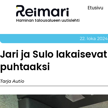
Etusivu
Haminan talousalueen uutislehti
22. loka 2024
Jari ja Sulo lakaiseva
puhtaaksi
Tarja Autio