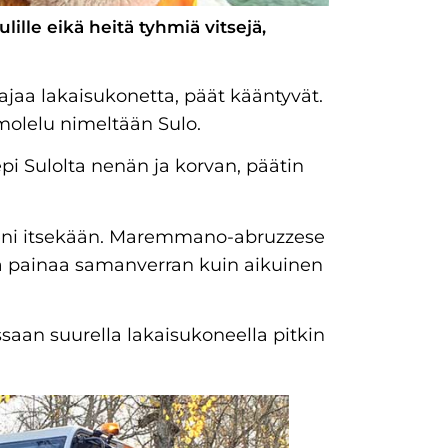
lle eikä heitä tyhmiä vitsejä,
ajaa lakaisukonetta, päät kääntyvät.
hmolelu nimeltään Sulo.
epi Sulolta nenän ja korvan, päätin
 pieni itsekään. Maremmano-abruzzese
aa painaa samanverran kuin aikuinen
essaan suurella lakaisukoneella pitkin