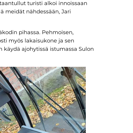
taantullut turisti alkoi innoissaan
lä meidät nähdessään, Jari
väkodin pihassa. Pehmoisen,
osti myös lakaisukone ja sen
an käydä ajohytissä istumassa Sulon