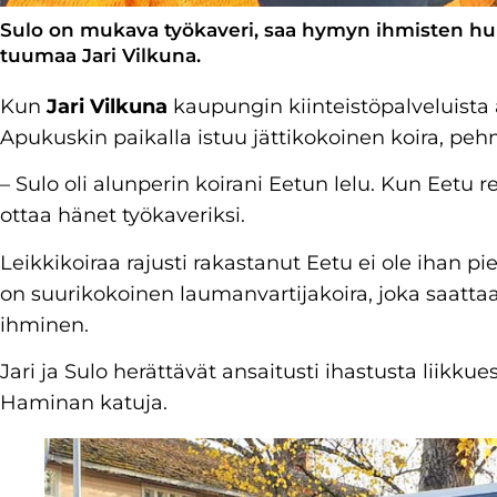
Sulo on mukava työkaveri, saa hymyn ihmisten huuli
tuumaa Jari Vilkuna.
Kun
Jari Vilkuna
kaupungin kiinteistöpalveluista 
Apukuskin paikalla istuu jättikokoinen koira, pe
– Sulo oli alunperin koirani Eetun lelu. Kun Eetu r
ottaa hänet työkaveriksi.
Leikkikoiraa rajusti rakastanut Eetu ei ole ihan
on suurikokoinen laumanvartijakoira, joka saatt
ihminen.
Jari ja Sulo herättävät ansaitusti ihastusta liikku
Haminan katuja.