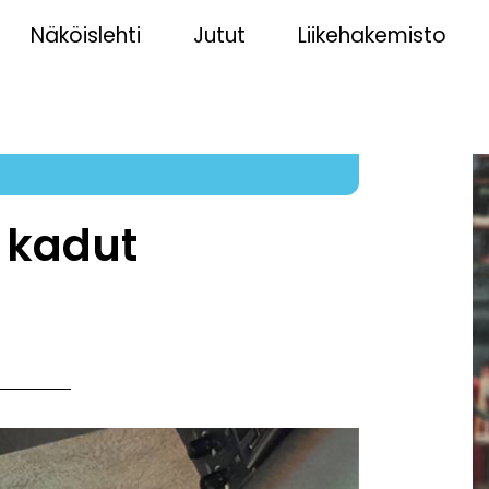
Näköislehti
Jutut
Liikehakemisto
t kadut