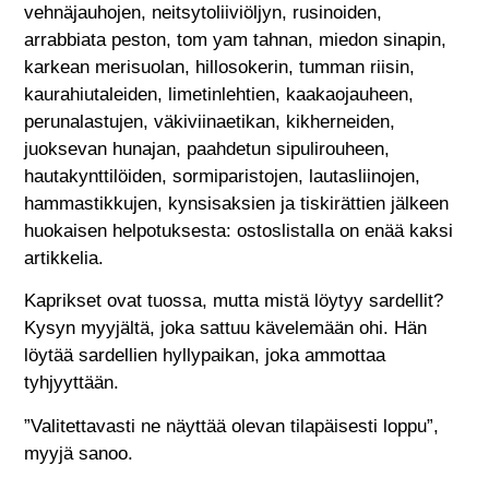
vehnäjauhojen, neitsytoliiviöljyn, rusinoiden,
arrabbiata peston, tom yam tahnan, miedon sinapin,
karkean merisuolan, hillosokerin, tumman riisin,
kaurahiutaleiden, limetinlehtien, kaakaojauheen,
perunalastujen, väkiviinaetikan, kikherneiden,
juoksevan hunajan, paahdetun sipulirouheen,
hautakynttilöiden, sormiparistojen, lautasliinojen,
hammastikkujen, kynsisaksien ja tiskirättien jälkeen
huokaisen helpotuksesta: ostoslistalla on enää kaksi
artikkelia.
Kaprikset ovat tuossa, mutta mistä löytyy sardellit?
Kysyn myyjältä, joka sattuu kävelemään ohi. Hän
löytää sardellien hyllypaikan, joka ammottaa
tyhjyyttään.
”Valitettavasti ne näyttää olevan tilapäisesti loppu”,
myyjä sanoo.