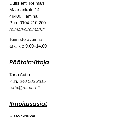
Uutislehti Reimari
Maariankatu 14
49400 Hamina
Puh. 0104 210 200
reimari@reimari.fi
Toimisto avoinna
ark. klo 9.00–14.00
Päätoimittaja
Tarja Autio
Puh.
040 586 2815
tarja@reimari.fi
Ilmoitusasiat
Risto Soikkeli