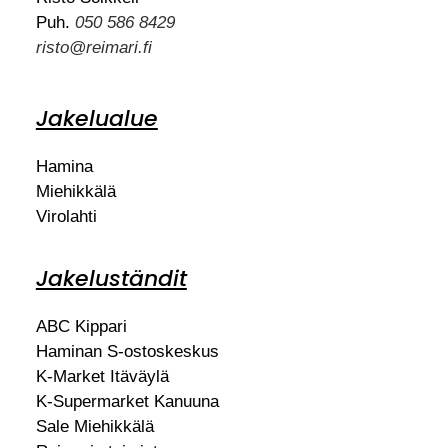
Puh.
050 586 8429
risto@reimari.fi
Jakelualue
Hamina
Miehikkälä
Virolahti
Jakeluständit
ABC Kippari
Haminan S-ostoskeskus
K-Market Itäväylä
K-Supermarket Kanuuna
Sale Miehikkälä