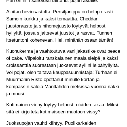
Hän on niin sanotusti laittanut pojan asialle.
Aloitan heviosastolta. Persiljanippu on helppo rasti.
Samoin kurkku ja kaksi tomaattia. Cheddar
juustoraaste ja sinihomejuusto löytyvät helposti
hyllyltä, jossa sijaitsevat juustot ja rasvat. Tunnen
itsetuntoni kohenevan. Hei, minähän osaan tämän!
Kuohukerma ja vaahtoutuva vaniljakastike ovat peace
of cake. Viipaloitu ranskalainen maalaisleipä ja kaksi
croissanttia suorastaan juoksevat syliini leipähyllyltä.
Voi pojat, olen taitava kauppasuunnistaja! Turhaan ei
Muurmanin Risto opettanut minulle kartan ja
kompassin saloja Mäntlahden metsissä vuonna nakki
ja muusi.
Kotimainen vichy löytyy helposti oluiden takaa. Miksi
sitä ei kirjoiteta kotimaiseen muotoon vissy?
Juoksupojan vauhti kiihtyy. Puolikarkeiden