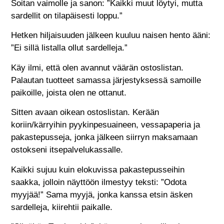
Soitan vaimolle ja sanon: ”Kaikki muut löytyi, mutta
sardellit on tilapäisesti loppu.”
Hetken hiljaisuuden jälkeen kuuluu naisen hento ääni:
”Ei sillä listalla ollut sardelleja.”
Käy ilmi, että olen avannut väärän ostoslistan.
Palautan tuotteet samassa järjestyksessä samoille
paikoille, joista olen ne ottanut.
Sitten avaan oikean ostoslistan. Kerään
koriin/kärryihin pyykinpesuaineen, vessapaperia ja
pakastepusseja, jonka jälkeen siirryn maksamaan
ostokseni itsepalvelukassalle.
Kaikki sujuu kuin elokuvissa pakastepusseihin
saakka, jolloin näyttöön ilmestyy teksti: ”Odota
myyjää!” Sama myyjä, jonka kanssa etsin äsken
sardelleja, kiirehtii paikalle.