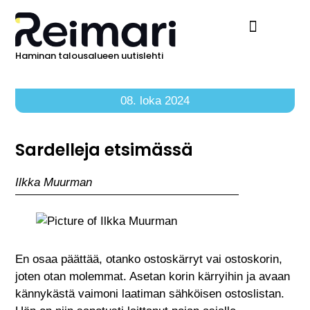
Haminan talousalueen uutislehti
Ilmoita Reimarissa
08. loka 2024
Sardelleja etsimässä
Ilkka Muurman
En osaa päättää, otanko ostoskärryt vai ostoskorin,
joten otan molemmat. Asetan korin kärryihin ja avaan
kännykästä vaimoni laatiman sähköisen ostoslistan.