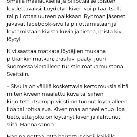
omalla maalauksella ja piilottaa se toisten
löydettäväksi. Löydetyn kiven voi pitää itsellä
tai piilottaa uuteen paikkaan. Ryhmän jäsenet
jakavat facebook-sivulla piilottamistaan ja
löytämistään kivistä kuvia ja tietoa, mistä kivi
löytyi.
Kivi saattaa matkata löytäjien mukana
pitkänkin matkan; eräs kivi päätyi juuri
Suomessa vierailleen turistin matkamuistona
Sveitsiin.
– Sivulla on välillä koskettavia kertomuksia siitä,
miten kiveen maalattu kuva tai siihen
kirjoitettu tsemppiviesti on tuonut löytäjälleen
iloa tai rohkaisua. Kiven maalanneelle tuo iloa
tieto, että joku on löytänyt kiven ja ilahtunut
siitä, Hanna sanoo.
Hän painottaa, että harrastus sopii kaikille,