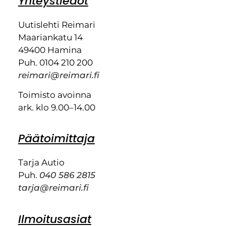
Yhteystiedot
Uutislehti Reimari
Maariankatu 14
49400 Hamina
Puh. 0104 210 200
reimari@reimari.fi
Toimisto avoinna
ark. klo 9.00–14.00
Päätoimittaja
Tarja Autio
Puh.
040 586 2815
tarja@reimari.fi
Ilmoitusasiat