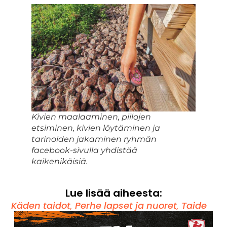
Kivien maalaaminen, piilojen
etsiminen, kivien löytäminen ja
tarinoiden jakaminen ryhmän
facebook-sivulla yhdistää
kaikenikäisiä.
Lue lisää aiheesta:
Käden taidot
,
Perhe lapset ja nuoret
,
Taide