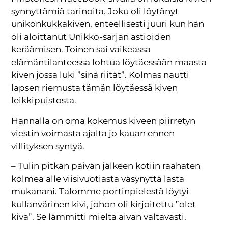
synnyttämiä tarinoita. Joku oli löytänyt
unikonkukkakiven, enteellisesti juuri kun hän
oli aloittanut Unikko-sarjan astioiden
keräämisen. Toinen sai vaikeassa
elämäntilanteessa lohtua löytäessään maasta
kiven jossa luki ”sinä riität”. Kolmas nautti
lapsen riemusta tämän löytäessä kiven
leikkipuistosta.
Hannalla on oma kokemus kiveen piirretyn
viestin voimasta ajalta jo kauan ennen
villityksen syntyä.
– Tulin pitkän päivän jälkeen kotiin raahaten
kolmea alle viisivuotiasta väsynyttä lasta
mukanani. Talomme portinpielestä löytyi
kullanvärinen kivi, johon oli kirjoitettu ”olet
kiva”. Se lämmitti mieltä aivan valtavasti.