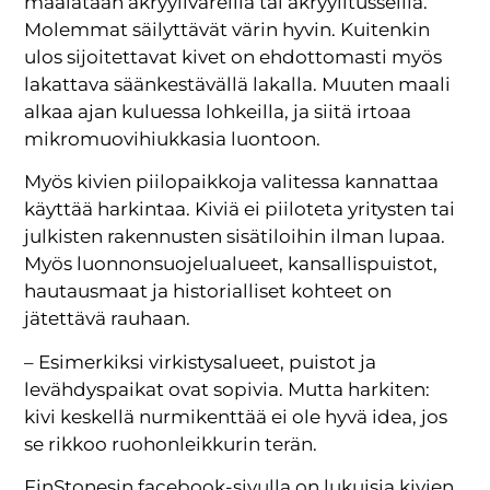
maalataan akryyliväreillä tai akryylitusseilla.
Molemmat säilyttävät värin hyvin. Kuitenkin
ulos sijoitettavat kivet on ehdottomasti myös
lakattava säänkestävällä lakalla. Muuten maali
alkaa ajan kuluessa lohkeilla, ja siitä irtoaa
mikromuovihiukkasia luontoon.
Myös kivien piilopaikkoja valitessa kannattaa
käyttää harkintaa. Kiviä ei piiloteta yritysten tai
julkisten rakennusten sisätiloihin ilman lupaa.
Myös luonnonsuojelualueet, kansallispuistot,
hautausmaat ja historialliset kohteet on
jätettävä rauhaan.
– Esimerkiksi virkistysalueet, puistot ja
levähdyspaikat ovat sopivia. Mutta harkiten:
kivi keskellä nurmikenttää ei ole hyvä idea, jos
se rikkoo ruohonleikkurin terän.
FinStonesin facebook-sivulla on lukuisia kivien