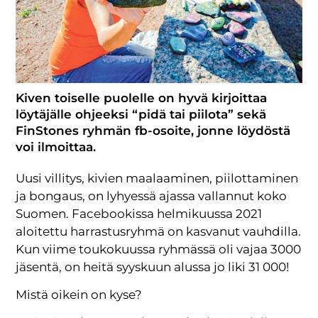
Kiven toiselle puolelle on hyvä kirjoittaa
löytäjälle ohjeeksi “pidä tai piilota” sekä
FinStones ryhmän fb-osoite, jonne löydöstä
voi ilmoittaa.
Uusi villitys, kivien maalaaminen, piilottaminen
ja bongaus, on lyhyessä ajassa vallannut koko
Suomen. Facebookissa helmikuussa 2021
aloitettu harrastusryhmä on kasvanut vauhdilla.
Kun viime toukokuussa ryhmässä oli vajaa 3000
jäsentä, on heitä syyskuun alussa jo liki 31 000!
Mistä oikein on kyse?