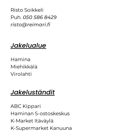
Risto Soikkeli
Puh.
050 586 8429
risto@reimari.fi
Jakelualue
Hamina
Miehikkälä
Virolahti
Jakeluständit
ABC Kippari
Haminan S-ostoskeskus
K-Market Itäväylä
K-Supermarket Kanuuna