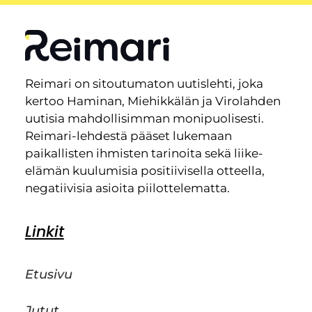
Reimari on sitoutumaton uutislehti, joka
kertoo Haminan, Miehikkälän ja Virolahden
uutisia mahdollisimman monipuolisesti.
Reimari-lehdestä pääset lukemaan
paikallisten ihmisten tarinoita sekä liike-
elämän kuulumisia positiivisella otteella,
negatiivisia asioita piilottelematta.
Linkit
Etusivu
Jutut