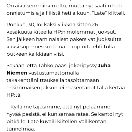
On aikaisemminkin oltu, mutta nyt saatiin heti
onnistumisia ja fiilistä heti alkuun, ”Late” kiitteli.
Rönkkö, 30, löi kaksi viikkoa sitten 26.
kesäkuuta Kiteellä HP:n molemmat juoksut.
Sen jälkeen haminalaiset pakersivat juoksuitta
kaksi superpesisottelua. Tappioita ehti tulla
putkeen kaikkiaan viisi.
Sekään, että Tahko pääsi jokeripyssy
Juha
Niemen
vastustamattomalla
takakenttäniittauksella tasoittamaan
ensimmäisen jakson, ei masentanut tällä kertaa
HP:tä.
– Kyllä me tajusimme, että nyt pelaamme
hyvää pesistä, ei kun samaa rataa. Se kantoi nyt
pitkälle, Late kuvaili kiitellen Vallikentän
tunnelmaa.