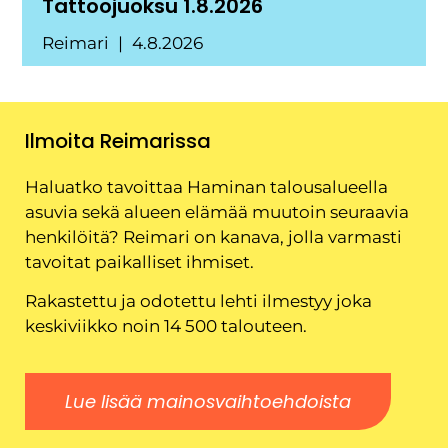
Tattoojuoksu 1.8.2026
Reimari
4.8.2026
Ilmoita Reimarissa
Haluatko tavoittaa Haminan talousalueella
asuvia sekä alueen elämää muutoin seuraavia
henkilöitä? Reimari on kanava, jolla varmasti
tavoitat paikalliset ihmiset.
Rakastettu ja odotettu lehti ilmestyy joka
keskiviikko noin 14 500 talouteen.
Lue lisää mainosvaihtoehdoista