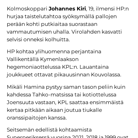
Kolmoskoppari
Johannes Kiri
, 19, ilmensi HP:n
hurjaa taistelutahtoa syöksymällä pallojen
perään kohti putkiaitaa suorastaan
vammautumisen uhalla. Virolahden kasvatti
selvisi onneksi kolhuitta.
HP kohtaa ylihuomenna perjantaina
Vallikentällä Kymenlaakson
hegemoniaottelussa KPL:n. Lauantaina
joukkueet ottavat pikauusinnan Kouvolassa.
Mikäli Hamina pystyy saman tason peliin kuin
kahdessa Tahko-matsissa tai kotiottelussa
Joensuuta vastaan, KPL saattaa ensimmäistä
kertaa pitkään aikaan joutua tiukalle
oranssipaitojen kanssa.
Seitsemän edellistä kohtaamista
Superpesiksessä vuosina 2021, 2018 ja 1999 ovat