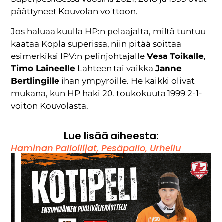
päättyneet Kouvolan voittoon.
Jos haluaa kuulla HP:n pelaajalta, miltä tuntuu
kaataa Kopla superissa, niin pitää soittaa
esimerkiksi IPV:n pelinjohtajalle
Vesa Toikalle
,
Timo Laineelle
Lahteen tai vaikka
Janne
Bertlingille
ihan ympyröille. He kaikki olivat
mukana, kun HP haki 20. toukokuuta 1999 2-1-
voiton Kouvolasta.
Lue lisää aiheesta:
Haminan Palloilijat
,
Pesäpallo
,
Urheilu