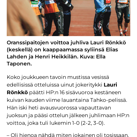
Oranssipaitojen voittoa juhliva Lauri Rönkkö
(keskellä) on kaappaamassa syliinsä Elias
Lahden ja Henri Heikkilän. Kuva: Ella
Taponen.
Koko joukkueen tavoin mustissa vesissä
edellisissä otteluissa uinut jokeritykki
Lauri
Rönkkö
päätti HP:n 16 sisävuoroa kestäneen
kuivan kauden viime lauantaina Tahko-pelissä.
Hän iski heti avausvuorossa vapauttavan
juoksun ja pääsi ottelun jälkeen juhlimaan HP:n
voittoa, joka tuli lukemin 1-0 (2-2, 3-0).
– Oli hienoa nähdä miten jokainen oli tosissaan.