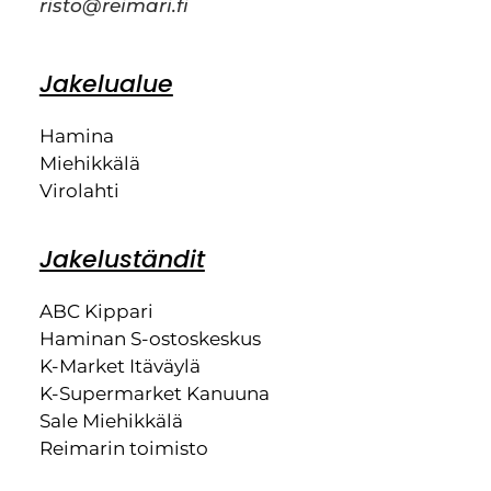
risto@reimari.fi
Jakelualue
Hamina
Miehikkälä
Virolahti
Jakeluständit
ABC Kippari
Haminan S-ostoskeskus
K-Market Itäväylä
K-Supermarket Kanuuna
Sale Miehikkälä
Reimarin toimisto