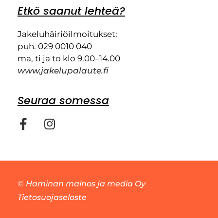
Etkö saanut lehteä?
Jakeluhäiriöilmoitukset:
puh. 029 0010 040
ma, ti ja to klo 9.00–14.00
www.jakelupalaute.fi
Seuraa somessa
©
Haminan mainos ja media Oy
Tietosuojaseloste