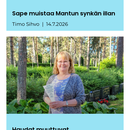
Sape muistaa Mantun synkän illan
Timo Sihvo
14.7.2026
Haudat muuttuvat