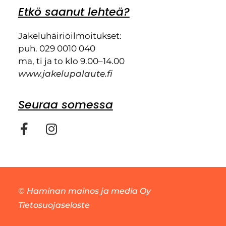
Etkö saanut lehteä?
Jakeluhäiriöilmoitukset:
puh. 029 0010 040
ma, ti ja to klo 9.00–14.00
www.jakelupalaute.fi
Seuraa somessa
©
Haminan mainos ja media Oy
Tietosuojaseloste