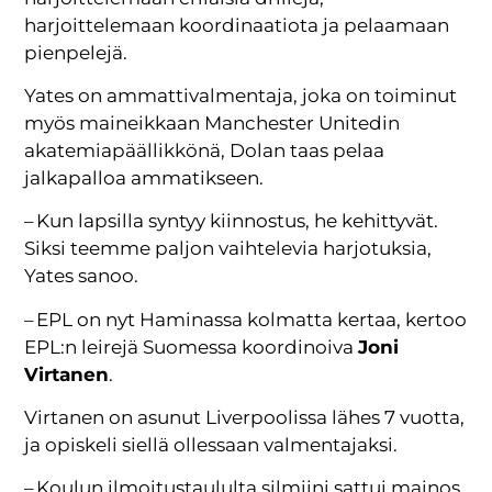
harjoittelemaan koordinaatiota ja pelaamaan
pienpelejä.
Yates on ammattivalmentaja, joka on toiminut
myös maineikkaan Manchester Unitedin
akatemiapäällikkönä, Dolan taas pelaa
jalkapalloa ammatikseen.
– Kun lapsilla syntyy kiinnostus, he kehittyvät.
Siksi teemme paljon vaihtelevia harjotuksia,
Yates sanoo.
– EPL on nyt Haminassa kolmatta kertaa, kertoo
EPL:n leirejä Suomessa koordinoiva
Joni
Virtanen
.
Virtanen on asunut Liverpoolissa lähes 7 vuotta,
ja opiskeli siellä ollessaan valmentajaksi.
– Koulun ilmoitustaululta silmiini sattui mainos