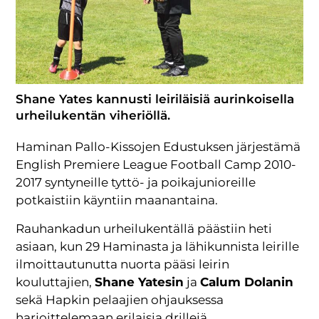
Shane Yates kannusti leiriläisiä aurinkoisella
urheilukentän viheriöllä.
Haminan Pallo-Kissojen Edustuksen järjestämä
English Premiere League Football Camp 2010-
2017 syntyneille tyttö- ja poikajunioreille
potkaistiin käyntiin maanantaina.
Rauhankadun urheilukentällä päästiin heti
asiaan, kun 29 Haminasta ja lähikunnista leirille
ilmoittautunutta nuorta pääsi leirin
kouluttajien,
Shane Yatesin
ja
Calum Dolanin
sekä Hapkin pelaajien ohjauksessa
harjoittelemaan erilaisia drillejä,