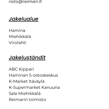
risto@reimari.fi
Jakelualue
Hamina
Miehikkälä
Virolahti
Jakeluständit
ABC Kippari
Haminan S-ostoskeskus
K-Market Itäväylä
K-Supermarket Kanuuna
Sale Miehikkälä
Reimarin toimisto