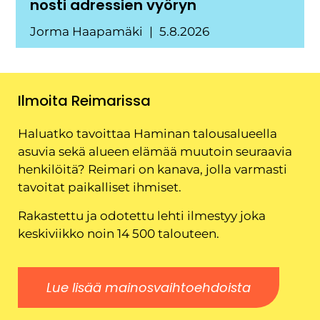
nosti adressien vyöryn
Jorma Haapamäki
5.8.2026
Ilmoita Reimarissa
Haluatko tavoittaa Haminan talousalueella
asuvia sekä alueen elämää muutoin seuraavia
henkilöitä? Reimari on kanava, jolla varmasti
tavoitat paikalliset ihmiset.
Rakastettu ja odotettu lehti ilmestyy joka
keskiviikko noin 14 500 talouteen.
Lue lisää mainosvaihtoehdoista