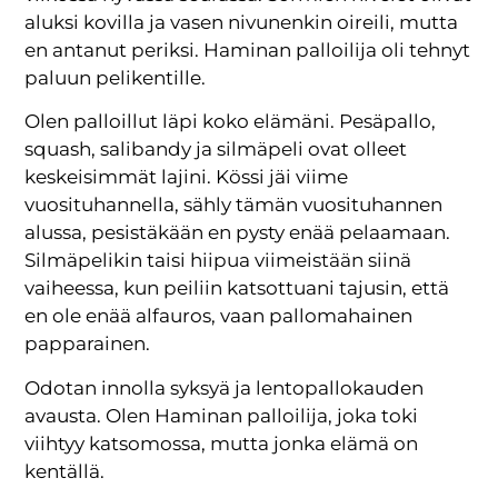
aluksi kovilla ja vasen nivunenkin oireili, mutta
en antanut periksi. Haminan palloilija oli tehnyt
paluun pelikentille.
Olen palloillut läpi koko elämäni. Pesäpallo,
squash, salibandy ja silmäpeli ovat olleet
keskeisimmät lajini. Kössi jäi viime
vuosituhannella, sähly tämän vuosituhannen
alussa, pesistäkään en pysty enää pelaamaan.
Silmäpelikin taisi hiipua viimeistään siinä
vaiheessa, kun peiliin katsottuani tajusin, että
en ole enää alfauros, vaan pallomahainen
papparainen.
Odotan innolla syksyä ja lentopallokauden
avausta. Olen Haminan palloilija, joka toki
viihtyy katsomossa, mutta jonka elämä on
kentällä.