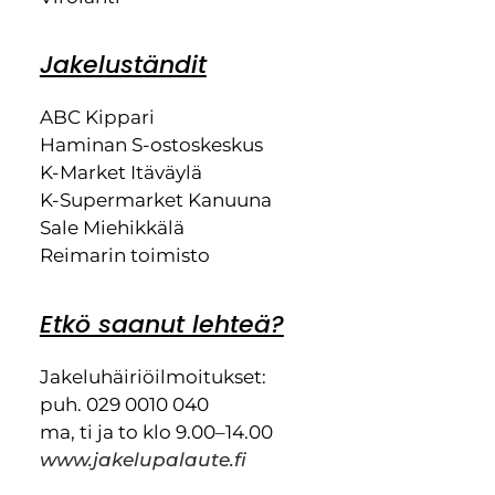
Jakeluständit
ABC Kippari
Haminan S-ostoskeskus
K-Market Itäväylä
K-Supermarket Kanuuna
Sale Miehikkälä
Reimarin toimisto
Etkö saanut lehteä?
Jakeluhäiriöilmoitukset:
puh. 029 0010 040
ma, ti ja to klo 9.00–14.00
www.jakelupalaute.fi