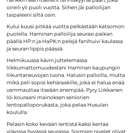
oireili yli puoli vuotta. Siihen jäi palloilijan
taipaleeni siltä osin.
Kului kuusi pitkää vuotta pelkästään katsomon
puolella. Haminan palloilija seurasi paikan
päällä HP:n ja HaPK:n pelejä fanihuivi kaulassa
ja seuran lippis päässä.
Helmikuussa kävin juttelemassa
liikkumattomuudestani Haminan kaupungin
liikuntaneuvojan luona. Halusin palloilla, mutta
mikä peli sopisi kehäraakille, joka ei halua enää
vammauttaa itseään enempää. Pyry Liikkanen
löi kouraani mainoksen seniorien
lentopalloporukasta, joka pelaa Husulan
koululla.
Pelasin koko kevään lentistä kaksi kertaa
viikossa hyvässä seurassa. Sormien nivelet olivat