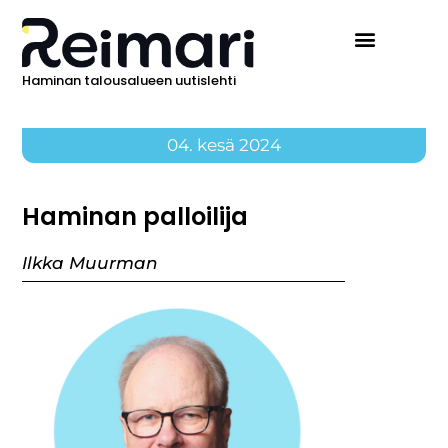
Haminan talousalueen uutislehti
Ilmoita Reimarissa
04. kesä 2024
Haminan palloilija
Ilkka Muurman