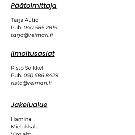
Päätoimittaja
Tarja Autio
Puh.
040 586 2815
tarja@reimari.fi
Ilmoitusasiat
Risto Soikkeli
Puh.
050 586 8429
risto@reimari.fi
Jakelualue
Hamina
Miehikkälä
Virolahti