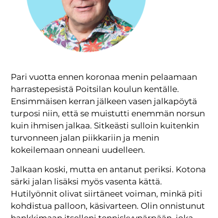
Pari vuotta ennen koronaa menin pelaamaan
harrastepesistä Poitsilan koulun kentälle.
Ensimmäisen kerran jälkeen vasen jalkapöytä
turposi niin, että se muistutti enemmän norsun
kuin ihmisen jalkaa. Sitkeästi sulloin kuitenkin
turvonneen jalan piikkariin ja menin
kokeilemaan onneani uudelleen.
Jalkaan koski, mutta en antanut periksi. Kotona
särki jalan lisäksi myös vasenta kättä.
Hutilyönnit olivat siirtäneet voiman, minkä piti
kohdistua palloon, käsivarteen. Olin onnistunut
hankkimaan itselleni tenniskyynärpään, joka