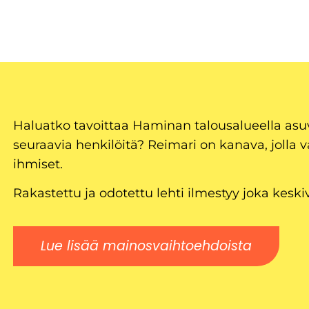
Haluatko tavoittaa Haminan talousalueella as
seuraavia henkilöitä? Reimari on kanava, jolla v
ihmiset.
Rakastettu ja odotettu lehti ilmestyy joka keski
Lue lisää mainosvaihtoehdoista