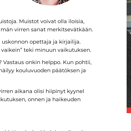
oja. Muistot voivat olla iloisia,
n tämän virren sanat merkitsevätkään.
uskonnon opettaja ja kirjailija.
ä vaikein” teki minuun vaikutuksen.
n? Vastaus onkin helppo. Kun pohtii,
a häilyy kouluvuoden päätöksen ja
virren aikana olisi hiipinyt kyynel
liikutuksen, onnen ja haikeuden