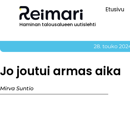
Etusivu
Haminan talousalueen uutislehti
28. touko 202
Jo joutui armas aika
Mirva Suntio