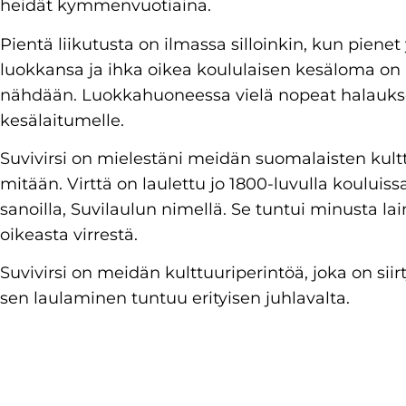
heidät kymmenvuotiaina.
Pientä liikutusta on ilmassa silloinkin, kun pien
luokkansa ja ihka oikea koululaisen kesäloma on 
nähdään. Luokkahuoneessa vielä nopeat halaukset
kesälaitumelle.
Suvivirsi on mielestäni meidän suomalaisten kulttu
mitään. Virttä on laulettu jo 1800-luvulla kouluissa
sanoilla, Suvilaulun nimellä. Se tuntui minusta laim
oikeasta virrestä.
Suvivirsi on meidän kulttuuriperintöä, joka on siir
sen laulaminen tuntuu erityisen juhlavalta.