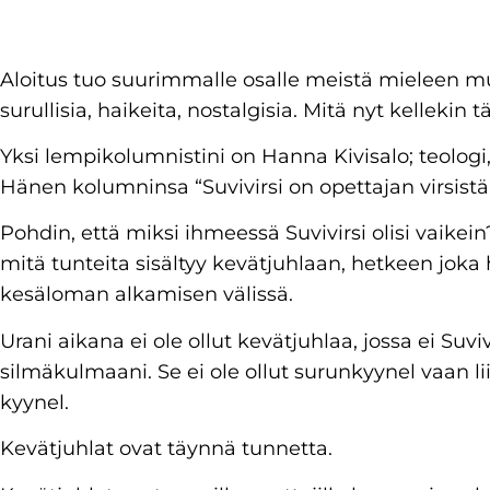
Aloitus tuo suurimmalle osalle meistä mieleen muist
surullisia, haikeita, nostalgisia. Mitä nyt kelleki
Yksi lempikolumnistini on Hanna Kivisalo; teologi, 
Hänen kolumninsa “Suvivirsi on opettajan virsist
Pohdin, että miksi ihmeessä Suvivirsi olisi vaikei
mitä tunteita sisältyy kevätjuhlaan, hetkeen jok
kesäloman alkamisen välissä.
Urani aikana ei ole ollut kevätjuhlaa, jossa ei Suvi
silmäkulmaani. Se ei ole ollut surunkyynel vaan 
kyynel.
Kevätjuhlat ovat täynnä tunnetta.