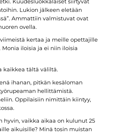
tki. Kuudesluokkalaiset siirtyvät
ntoihin. Lukion jälkeen eletään
ssä”. Ammattiin valmistuvat ovat
uoren ovella.
imeistä kertaa ja meille opettajille
onia iloisia ja ei niin iloisia
a kaikkea tältä väliltä.
äisenä ihanan, pitkän kesäloman
 työrupeaman hellittämistä.
iin. Oppilaisiin nimittäin kiintyy,
ossa.
hyvin, vaikka aikaa on kulunut 25
ille aikuisille? Minä tosin muistan