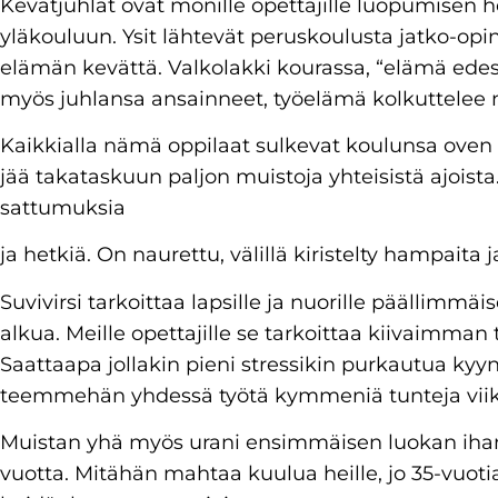
Kevätjuhlat ovat monille opettajille luopumisen he
yläkouluun. Ysit lähtevät peruskoulusta jatko-opi
elämän kevättä. Valkolakki kourassa, “elämä ede
myös juhlansa ansainneet, työelämä kolkuttelee n
Kaikkialla nämä oppilaat sulkevat koulunsa oven vi
jää takataskuun paljon muistoja yhteisistä ajoista. M
sattumuksia
ja hetkiä. On naurettu, välillä kiristelty hampaita j
Suvivirsi tarkoittaa lapsille ja nuorille päällimm
alkua. Meille opettajille se tarkoittaa kiivaimman
Saattaapa jollakin pieni stressikin purkautua kyynel
teemmehän yhdessä työtä kymmeniä tunteja viik
Muistan yhä myös urani ensimmäisen luokan ihan 
vuotta. Mitähän mahtaa kuulua heille, jo 35-vuotia