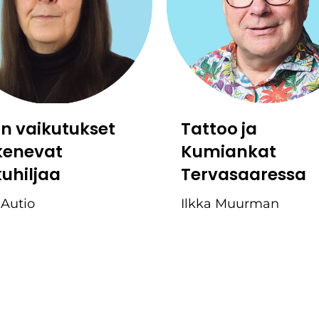
:n vaikutukset
Tattoo ja
kenevat
Kumiankat
kuhiljaa
Tervasaaressa
 Autio
Ilkka Muurman