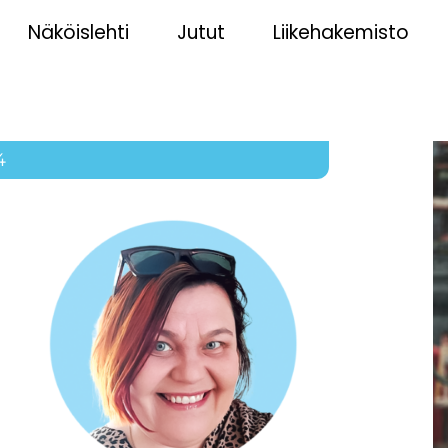
Näköislehti
Jutut
Liikehakemisto
4