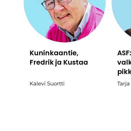
Kuninkaantie,
ASF
Fredrik ja Kustaa
val
pik
Kalevi Suortti
Tarja