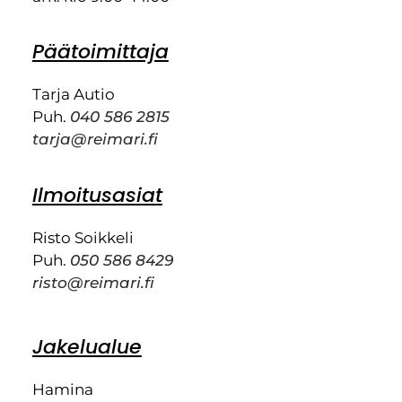
Päätoimittaja
Tarja Autio
Puh.
040 586 2815
tarja@reimari.fi
Ilmoitusasiat
Risto Soikkeli
Puh.
050 586 8429
risto@reimari.fi
Jakelualue
Hamina