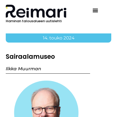
Haminan talousalueen uutislehti
14. touko 2024
Sairaalamuseo
Ilkka Muurman