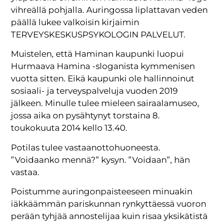
vihreällä pohjalla. Auringossa liplattavan veden
päällä lukee valkoisin kirjaimin
TERVEYSKESKUSPSYKOLOGIN PALVELUT.
Muistelen, että Haminan kaupunki luopui
Hurmaava Hamina -sloganista kymmenisen
vuotta sitten. Eikä kaupunki ole hallinnoinut
sosiaali- ja terveyspalveluja vuoden 2019
jälkeen. Minulle tulee mieleen sairaalamuseo,
jossa aika on pysähtynyt torstaina 8.
toukokuuta 2014 kello 13.40.
Potilas tulee vastaanottohuoneesta.
”Voidaanko mennä?” kysyn. ”Voidaan”, hän
vastaa.
Poistumme auringonpaisteeseen minuakin
iäkkäämmän pariskunnan rynkyttäessä vuoron
perään tyhjää annostelijaa kuin risaa yksikätistä