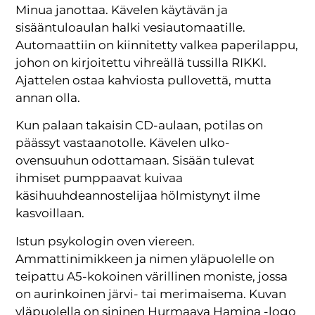
Minua janottaa. Kävelen käytävän ja
sisääntuloaulan halki vesiautomaatille.
Automaattiin on kiinnitetty valkea paperilappu,
johon on kirjoitettu vihreällä tussilla RIKKI.
Ajattelen ostaa kahviosta pullovettä, mutta
annan olla.
Kun palaan takaisin CD-aulaan, potilas on
päässyt vastaanotolle. Kävelen ulko-
ovensuuhun odottamaan. Sisään tulevat
ihmiset pumppaavat kuivaa
käsihuuhdeannostelijaa hölmistynyt ilme
kasvoillaan.
Istun psykologin oven viereen.
Ammattinimikkeen ja nimen yläpuolelle on
teipattu A5-kokoinen värillinen moniste, jossa
on aurinkoinen järvi- tai merimaisema. Kuvan
yläpuolella on sininen Hurmaava Hamina -logo