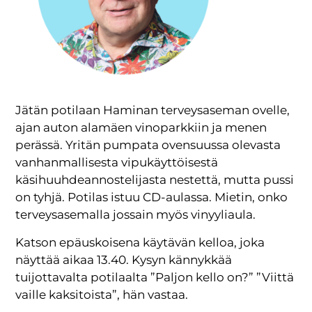
Jätän potilaan Haminan terveysaseman ovelle,
ajan auton alamäen vinoparkkiin ja menen
perässä. Yritän pumpata ovensuussa olevasta
vanhanmallisesta vipukäyttöisestä
käsihuuhdeannostelijasta nestettä, mutta pussi
on tyhjä. Potilas istuu CD-aulassa. Mietin, onko
terveysasemalla jossain myös vinyyliaula.
Katson epäuskoisena käytävän kelloa, joka
näyttää aikaa 13.40. Kysyn kännykkää
tuijottavalta potilaalta ”Paljon kello on?” ”Viittä
vaille kaksitoista”, hän vastaa.