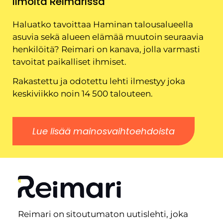
Ilmoita Reimarissa
Haluatko tavoittaa Haminan talousalueella
asuvia sekä alueen elämää muutoin seuraavia
henkilöitä? Reimari on kanava, jolla varmasti
tavoitat paikalliset ihmiset.
Rakastettu ja odotettu lehti ilmestyy joka
keskiviikko noin 14 500 talouteen.
Lue lisää mainosvaihtoehdoista
Reimari on sitoutumaton uutislehti, joka