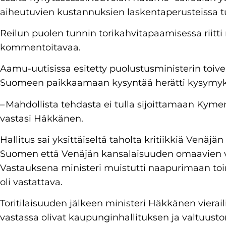
aiheutuvien kustannuksien laskentaperusteissa t
Reilun puolen tunnin torikahvitapaamisessa riitti 
kommentoitavaa.
Aamu-uutisissa esitetty puolustusministerin toi
Suomeen paikkaamaan kysyntää herätti kysymyksi
– Mahdollista tehdasta ei tulla sijoittamaan Kym
vastasi Häkkänen.
Hallitus sai yksittäiseltä taholta kritiikkiä Venäjä
Suomen että Venäjän kansalaisuuden omaavien 
Vastauksena ministeri muistutti naapurimaan toim
oli vastattava.
Toritilaisuuden jälkeen ministeri Häkkänen vierai
vastassa olivat kaupunginhallituksen ja valtuust