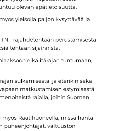
untuu olevan epätietoisuutta.
myös yleisöllä paljon kysyttävää ja
ve TNT-räjähdetehtaan perustamisesta
ä tehtaan sijainnista.
enlaaksoon eikä itärajan tuntumaan,
n rajan sulkemisesta, ja etenkin sekä
vapaan matkustamisen estymisestä.
enpiteistä rajalla, joihin Suomen
li myös Raatihuoneella, missä häntä
on puheenjohtajat, valtuuston