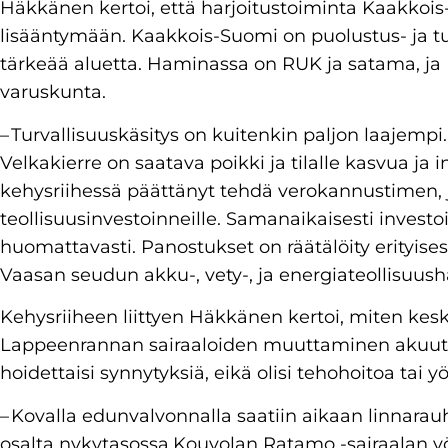
Häkkänen kertoi, että harjoitustoiminta Kaakkoi
lisääntymään. Kaakkois-Suomi on puolustus- ja tu
tärkeää aluetta. Haminassa on RUK ja satama, j
varuskunta.
– Turvallisuuskäsitys on kuitenkin paljon laajemp
Velkakierre on saatava poikki ja tilalle kasvua ja i
kehysriihessä päättänyt tehdä verokannustimen, jo
teollisuusinvestoinneille. Samanaikaisesti inves
huomattavasti. Panostukset on räätälöity erityise
Vaasan seudun akku-, vety-, ja energiateollisuu
Kehysriiheen liittyen Häkkänen kertoi, miten kesk
Lappeenrannan sairaaloiden muuttaminen akuuttisai
hoidettaisi synnytyksiä, eikä olisi tehohoitoa tai y
– Kovalla edunvalvonnalla saatiin aikaan linnara
osalta nykytasossa.Kouvolan Ratamo -sairaalan y