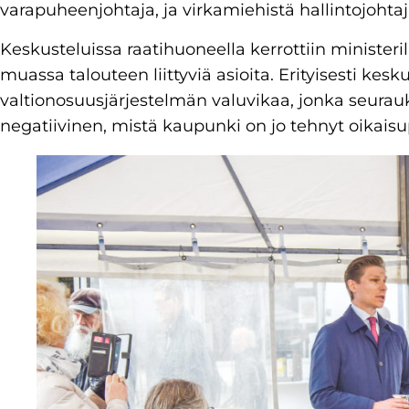
varapuheenjohtaja, ja virkamiehistä hallintojohtaj
Keskusteluissa raatihuoneella kerrottiin minister
muassa talouteen liittyviä asioita. Erityisesti kesk
valtionosuusjärjestelmän valuvikaa, jonka seur
negatiivinen, mistä kaupunki on jo tehnyt oikais