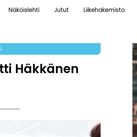
Näköislehti
Jutut
Liikehakemisto
4
ntti Häkkänen