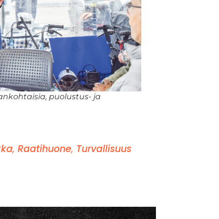
jankohtaisia, puolustus- ja
ikka
,
Raatihuone
,
Turvallisuus