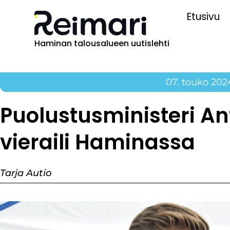
Etusivu
Haminan talousalueen uutislehti
07. touko 202
Puolustusministeri A
vieraili Haminassa
Tarja Autio