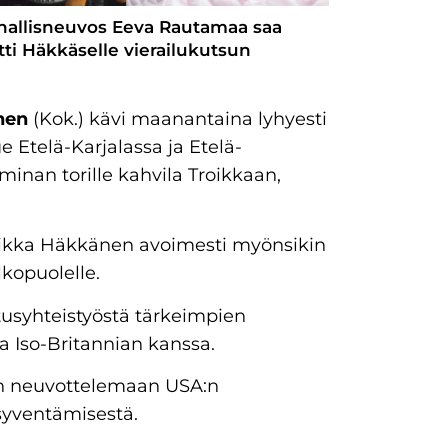
nnallisneuvos Eeva Rautamaa saa
tti Häkkäselle vierailukutsun
nen
(Kok.) kävi maanantaina lyhyesti
 Etelä-Karjalassa ja Etelä-
nan torille kahvila Troikkaan,
 vaikka Häkkänen avoimesti myönsikin
kopuolelle.
tusyhteistyöstä tärkeimpien
a Iso-Britannian kanssa.
in neuvottelemaan USA:n
syventämisestä.