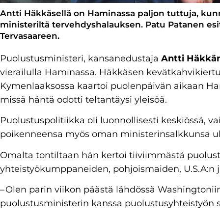
Antti Häkkäsellä on Haminassa paljon tuttuja, ku
ministeriltä tervehdyshalauksen. Patu Patanen esi
Tervasaareen.
Puolustusministeri, kansanedustaja
Antti Häkkä
vierailulla Haminassa. Häkkäsen kevätkahvikiertue
Kymenlaaksossa kaartoi puolenpäivän aikaan Hami
missä häntä odotti teltantäysi yleisöä.
Puolustuspolitiikka oli luonnollisesti keskiössä,
poikenneensa myös oman ministerinsalkkunsa ul
Omalta tontiltaan hän kertoi tiiviimmästä puolus
yhteistyökumppaneiden, pohjoismaiden, U.S.A:n j
– Olen parin viikon päästä lähdössä Washingtoni
puolustusministerin kanssa puolustusyhteistyön 