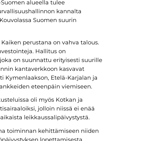
s-Suomen alueella tulee
rvallisuushallinnon kannalta
a Kouvolassa Suomen suurin
i. Kaiken perustana on vahva talous.
nvestointeja. Hallitus on
ka on suunnattu erityisesti suurille
toinnin kantaverkkoon kasvavat
sti Kymenlaakson, Etelä-Karjalan ja
shankkeiden eteenpäin viemiseen.
usteluissa oli myös Kotkan ja
raaloiksi, jolloin niissä ei enää
öaikaista leikkaussalipäivystystä.
uha toiminnan kehittämiseen niiden
öpäivystyksen lopettamisesta