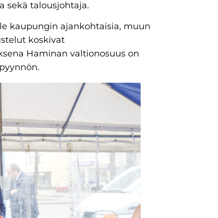
a sekä talousjohtaja.
ille kaupungin ajankohtaisia, muun
ustelut koskivat
auksena Haminan valtionosuus on
upyynnön.