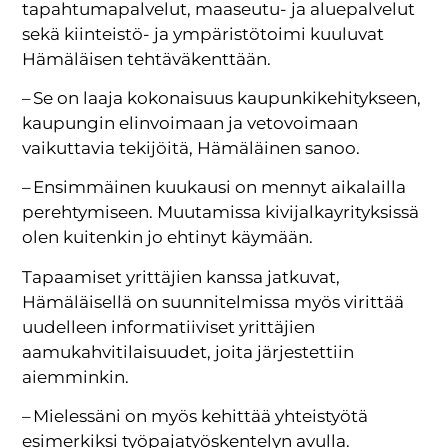
tapahtumapalvelut, maaseutu- ja aluepalvelut
sekä kiinteistö- ja ympäristötoimi kuuluvat
Hämäläisen tehtäväkenttään.
– Se on laaja kokonaisuus kaupunkikehitykseen,
kaupungin elinvoimaan ja vetovoimaan
vaikuttavia tekijöitä, Hämäläinen sanoo.
– Ensimmäinen kuukausi on mennyt aikalailla
perehtymiseen. Muutamissa kivijalkayrityksissä
olen kuitenkin jo ehtinyt käymään.
Tapaamiset yrittäjien kanssa jatkuvat,
Hämäläisellä on suunnitelmissa myös virittää
uudelleen informatiiviset yrittäjien
aamukahvitilaisuudet, joita järjestettiin
aiemminkin.
– Mielessäni on myös kehittää yhteistyötä
esimerkiksi työpajatyöskentelyn avulla.