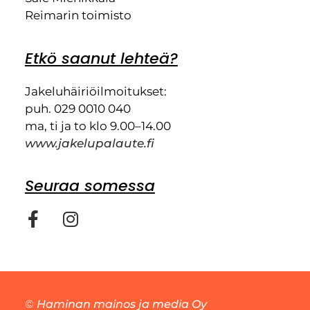
Reimarin toimisto
Etkö saanut lehteä?
Jakeluhäiriöilmoitukset:
puh. 029 0010 040
ma, ti ja to klo 9.00–14.00
www.jakelupalaute.fi
Seuraa somessa
©
Haminan mainos ja media Oy