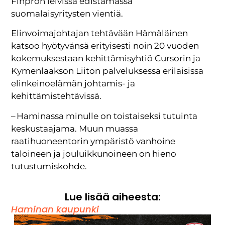
Finpron leivissä edistämässä
suomalaisyritysten vientiä.
Elinvoimajohtajan tehtävään Hämäläinen
katsoo hyötyvänsä erityisesti noin 20 vuoden
kokemuksestaan kehittämisyhtiö Cursorin ja
Kymenlaakson Liiton palveluksessa erilaisissa
elinkeinoelämän johtamis- ja
kehittämistehtävissä.
– Haminassa minulle on toistaiseksi tutuinta
keskustaajama. Muun muassa
raatihuoneentorin ympäristö vanhoine
taloineen ja jouluikkunoineen on hieno
tutustumiskohde.
Lue lisää aiheesta:
Haminan kaupunki