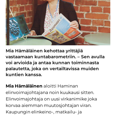
Mia Hämäläinen kehottaa yrittäjiä
vastaamaan kuntabarometriin. – Sen avulla
voi arvioida ja antaa kunnan toiminnasta
palautetta, joka on vertailtavissa muiden
kuntien kanssa.
Mia
Hämäläinen
aloitti Haminan
elinvoimajohtajana noin kuukausi sitten.
Elinvoimajohtaja on uusi virkanimike joka
korvaa aiemman muutosjohtajan viran.
Kaupungin elinkeino-, matkailu- ja