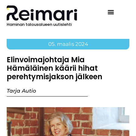
Haminan talousalueen uutislehti
05. maalis 2024
Elinvoimajohtaja Mia
Hämäläinen käärii hihat
perehtymisjakson jälkeen
Tarja Autio