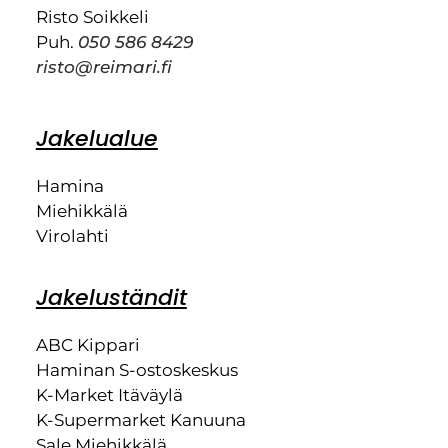
Risto Soikkeli
Puh.
050 586 8429
risto@reimari.fi
Jakelualue
Hamina
Miehikkälä
Virolahti
Jakeluständit
ABC Kippari
Haminan S-ostoskeskus
K-Market Itäväylä
K-Supermarket Kanuuna
Sale Miehikkälä