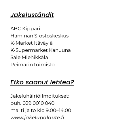
Jakeluständit
ABC Kippari
Haminan S-ostoskeskus
K-Market Itäväylä
K-Supermarket Kanuuna
Sale Miehikkälä
Reimarin toimisto
Etkö saanut lehteä?
Jakeluhäiriöilmoitukset:
puh. 029 0010 040
ma, ti ja to klo 9.00–14.00
www.jakelupalaute.fi