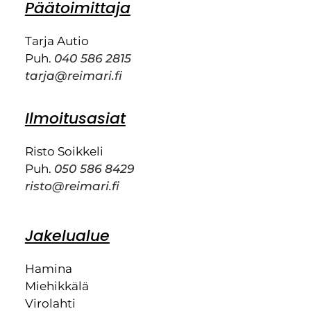
Päätoimittaja
Tarja Autio
Puh.
040 586 2815
tarja@reimari.fi
Ilmoitusasiat
Risto Soikkeli
Puh.
050 586 8429
risto@reimari.fi
Jakelualue
Hamina
Miehikkälä
Virolahti