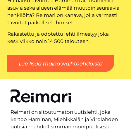
Haluatko tavoittaa Haminan talousalueella
asuvia sekä alueen elämää muutoin seuraavia
henkilöitä? Reimari on kanava, jolla varmasti
tavoitat paikalliset ihmiset.
Rakastettu ja odotettu lehti ilmestyy joka
keskiviikko noin 14 500 talouteen.
Lue lisää mainosvaihtoehdoista
Reimari on sitoutumaton uutislehti, joka
kertoo Haminan, Miehikkälän ja Virolahden
uutisia mahdollisimman monipuolisesti.