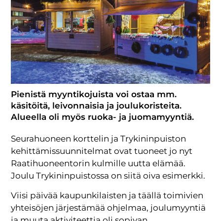
Pienistä myyntikojuista voi ostaa mm.
käsitöitä, leivonnaisia ja joulukoristeita.
Alueella oli myös ruoka- ja juomamyyntiä.
Seurahuoneen korttelin ja Trykininpuiston
kehittämissuunnitelmat ovat tuoneet jo nyt
Raatihuoneentorin kulmille uutta elämää.
Joulu Trykininpuistossa on siitä oiva esimerkki.
Viisi päivää kaupunkilaisten ja täällä toimivien
yhteisöjen järjestämää ohjelmaa, joulumyyntiä
ja muuta aktiviteettia oli sopivan