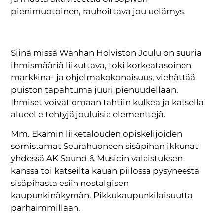
pienimuotoinen, rauhoittava jouluelämys.
Siinä missä Wanhan Holviston Joulu on suuria
ihmismääriä liikuttava, toki korkeatasoinen
markkina- ja ohjelmakokonaisuus, viehättää
puiston tapahtuma juuri pienuudellaan.
Ihmiset voivat omaan tahtiin kulkea ja katsella
alueelle tehtyjä jouluisia elementtejä.
Mm. Ekamin liiketalouden opiskelijoiden
somistamat Seurahuoneen sisäpihan ikkunat
yhdessä AK Sound & Musicin valaistuksen
kanssa toi katseilta kauan piilossa pysyneestä
sisäpihasta esiin nostalgisen
kaupunkinäkymän. Pikkukaupunkilaisuutta
parhaimmillaan.