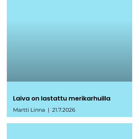
Laiva on lastattu merikarhuilla
Martti Linna
21.7.2026