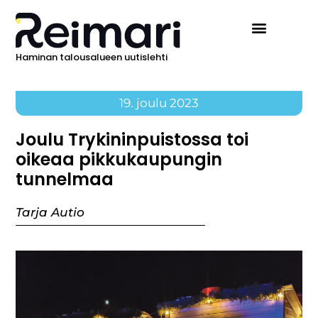
Haminan talousalueen uutislehti
Ilmoita Reimarissa
19. joulu 2023
Joulu Trykininpuistossa toi
oikeaa pikkukaupungin
tunnelmaa
Tarja Autio