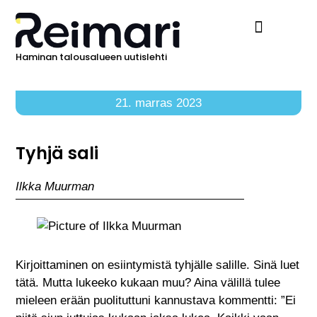
Haminan talousalueen uutislehti
Ilmoita Reimarissa
21. marras 2023
Tyhjä sali
Ilkka Muurman
Kirjoittaminen on esiintymistä tyhjälle salille. Sinä luet
tätä. Mutta lukeeko kukaan muu? Aina välillä tulee
mieleen erään puolituttuni kannustava kommentti: ”Ei