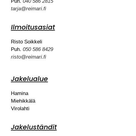
Puh.
040 586 2815
tarja@reimari.fi
Ilmoitusasiat
Risto Soikkeli
Puh.
050 586 8429
risto@reimari.fi
Jakelualue
Hamina
Miehikkälä
Virolahti
Jakeluständit