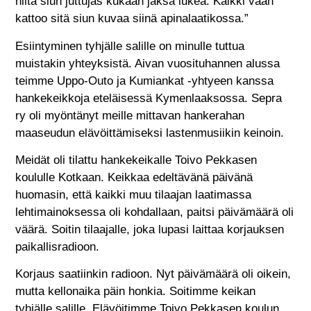
niitä siun juttujas kukaan jaksa lukea. Kaikki vaan
kattoo sitä siun kuvaa siinä apinalaatikossa.”
Esiintyminen tyhjälle salille on minulle tuttua
muistakin yhteyksistä. Aivan vuosituhannen alussa
teimme Uppo-Outo ja Kumiankat -yhtyeen kanssa
hankekeikkoja eteläisessä Kymenlaaksossa. Sepra
ry oli myöntänyt meille mittavan hankerahan
maaseudun elävöittämiseksi lastenmusiikin keinoin.
Meidät oli tilattu hankekeikalle Toivo Pekkasen
koululle Kotkaan. Keikkaa edeltävänä päivänä
huomasin, että kaikki muu tilaajan laatimassa
lehtimainoksessa oli kohdallaan, paitsi päivämäärä oli
väärä. Soitin tilaajalle, joka lupasi laittaa korjauksen
paikallisradioon.
Korjaus saatiinkin radioon. Nyt päivämäärä oli oikein,
mutta kellonaika päin honkia. Soitimme keikan
tyhjälle salille. Elävöitimme Toivo Pekkasen koulun