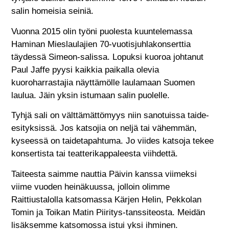
salin homeisia seiniä.
Vuonna 2015 olin työni puolesta kuuntelemassa
Haminan Mieslaulajien 70-vuotisjuhlakonserttia
täydessä Simeon-salissa. Lopuksi kuoroa johtanut
Paul Jaffe pyysi kaikkia paikalla olevia
kuoroharrastajia näyttämölle laulamaan Suomen
laulua. Jäin yksin istumaan salin puolelle.
Tyhjä sali on välttämättömyys niin sanotuissa taide-
esityksissä. Jos katsojia on neljä tai vähemmän,
kyseessä on taidetapahtuma. Jo viides katsoja tekee
konsertista tai teatterikappaleesta viihdettä.
Taiteesta saimme nauttia Päivin kanssa viimeksi
viime vuoden heinäkuussa, jolloin olimme
Raittiustalolla katsomassa Kärjen Helin, Pekkolan
Tomin ja Toikan Matin Piiritys-tanssiteosta. Meidän
lisäksemme katsomossa istui yksi ihminen.