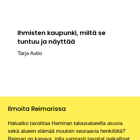
Ihmisten kaupunki, miltä se
tuntuu ja näyttää
Tarja Autio
Ilmoita Reimarissa
Haluatko tavoittaa Haminan talousalueella asuvia
sekä alueen elämää muutoin seuraavia henkilöitä?
Reimari on kanava, jolla varmasti tavoitat paikalliset