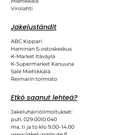
Miehikkälä
Virolahti
Jakeluständit
ABC Kippari
Haminan S-ostoskeskus
K-Market Itäväylä
K-Supermarket Kanuuna
Sale Miehikkälä
Reimarin toimisto
Etkö saanut lehteä?
Jakeluhäiriöilmoitukset:
puh. 029 0010 040
ma, ti ja to klo 9.00–14.00
www.jakelupalaute.fi