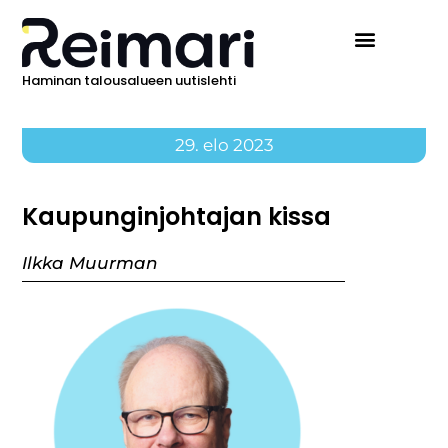
Haminan talousalueen uutislehti
29. elo 2023
Kaupunginjohtajan kissa
Ilkka Muurman