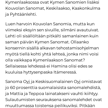
Kymenlaaksossa ovat Kymen Sanomien lisäksi
Kouvolan Sanomat, Keskilaakso, Kaakonkulma
ja Pyhtäänlehti.
Luen harvoin Kouvolan Sanomia, mutta kun
viimeksi eksyin sen sivuille, silmäni avautuivat.
Lehti oli sisällöltään pitkälti samanlainen kuin
saman päivän Kymen Sanomat. Ollaanko
konsernin sisällä alkavan tehostamisohjelman
myötä tiellä kohti yhtä lehteä, jonka nimi voisi
olla vaikkapa Kymenlaakson Sanomat?
Sellaisessa lehdessä ei Hamina olisi edes se
kuuluisa hyttysenpaska Itämeressä.
Sanoma Oyj ja Keskisuomalainen Oyj omistavat
jo 60 prosenttia suomalaisista sanomalehdistä,
ja Mattia ja Teppoa lainatakseni vauhti kiihtyy.
Sulautumisten seurauksena sanomalehdet ovat
muuttumassa toistensa peilikuviksi. Pitkään