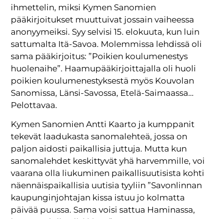
ihmettelin, miksi Kymen Sanomien
pääkirjoitukset muuttuivat jossain vaiheessa
anonyymeiksi. Syy selvisi 15. elokuuta, kun luin
sattumalta Itä-Savoa. Molemmissa lehdissä oli
sama pääkirjoitus: ”Poikien koulumenestys
huolenaihe”. Haamupääkirjoittajalla oli huoli
poikien koulumenestyksestä myös Kouvolan
Sanomissa, Länsi-Savossa, Etelä-Saimaassa…
Pelottavaa.
Kymen Sanomien Antti Kaarto ja kumppanit
tekevät laadukasta sanomalehteä, jossa on
paljon aidosti paikallisia juttuja. Mutta kun
sanomalehdet keskittyvät yhä harvemmille, voi
vaarana olla liukuminen paikallisuutisista kohti
näennäispaikallisia uutisia tyyliin ”Savonlinnan
kaupunginjohtajan kissa istuu jo kolmatta
päivää puussa. Sama voisi sattua Haminassa,