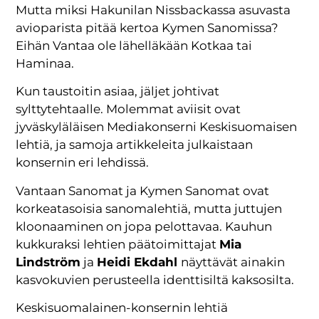
Mutta miksi Hakunilan Nissbackassa asuvasta
avioparista pitää kertoa Kymen Sanomissa?
Eihän Vantaa ole lähelläkään Kotkaa tai
Haminaa.
Kun taustoitin asiaa, jäljet johtivat
sylttytehtaalle. Molemmat aviisit ovat
jyväskyläläisen Mediakonserni Keskisuomaisen
lehtiä, ja samoja artikkeleita julkaistaan
konsernin eri lehdissä.
Vantaan Sanomat ja Kymen Sanomat ovat
korkeatasoisia sanomalehtiä, mutta juttujen
kloonaaminen on jopa pelottavaa. Kauhun
kukkuraksi lehtien päätoimittajat
Mia
Lindström
ja
Heidi Ekdahl
näyttävät ainakin
kasvokuvien perusteella identtisiltä kaksosilta.
Keskisuomalainen-konsernin lehtiä