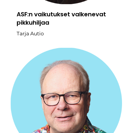
ASF:n vaikutukset valkenevat
pikkuhiljaa
Tarja Autio