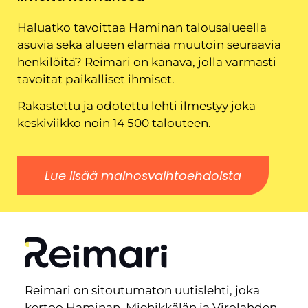
Haluatko tavoittaa Haminan talousalueella
asuvia sekä alueen elämää muutoin seuraavia
henkilöitä? Reimari on kanava, jolla varmasti
tavoitat paikalliset ihmiset.
Rakastettu ja odotettu lehti ilmestyy joka
keskiviikko noin 14 500 talouteen.
Lue lisää mainosvaihtoehdoista
Reimari on sitoutumaton uutislehti, joka
kertoo Haminan, Miehikkälän ja Virolahden