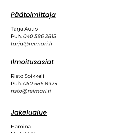
Päätoimittaja
Tarja Autio
Puh.
040 586 2815
tarja@reimari.fi
Ilmoitusasiat
Risto Soikkeli
Puh.
050 586 8429
risto@reimari.fi
Jakelualue
Hamina