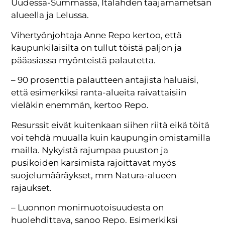
Uudessa-Summassa, Itälahden taajamametsän
alueella ja Lelussa.
Vihertyönjohtaja Anne Repo kertoo, että
kaupunkilaisilta on tullut töistä paljon ja
pääasiassa myönteistä palautetta.
–
90 prosenttia palautteen antajista haluaisi,
että esimerkiksi ranta-alueita raivattaisiin
vieläkin enemmän, kertoo Repo.
Resurssit eivät kuitenkaan siihen riitä eikä töitä
voi tehdä muualla kuin kaupungin omistamilla
mailla. Nykyistä rajumpaa puuston ja
pusikoiden karsimista rajoittavat myös
suojelumääräykset, mm Natura-alueen
rajaukset.
–
Luonnon monimuotoisuudesta on
huolehdittava, sanoo Repo. Esimerkiksi