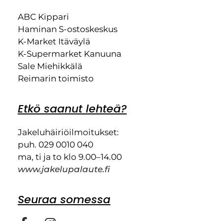
ABC Kippari
Haminan S-ostoskeskus
K-Market Itäväylä
K-Supermarket Kanuuna
Sale Miehikkälä
Reimarin toimisto
Etkö saanut lehteä?
Jakeluhäiriöilmoitukset:
puh. 029 0010 040
ma, ti ja to klo 9.00–14.00
www.jakelupalaute.fi
Seuraa somessa