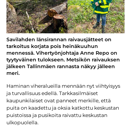
Savilahden länsirannan raivausjätteet on
tarkoitus korjata pois heinäkuuhun
mennessä. Vihertyönjohtaja Anne Repo on
tyytyväinen tulokseen. Metsikön raivauksen
jälkeen Tallinmäen rannasta näkyy jälleen
meri.
Haminan viheralueilla mennään nyt viihtyisyys
ja turvallisuus edellä. Tarkkasilmäiset
kaupunkilaiset ovat panneet merkille, että
puita on kaadettu ja oksia katkottu keskustan
puistoissa ja pusikoita raivattu keskustan
ulkopuolella.