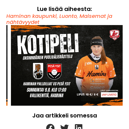
Lue lisää aiheesta:
Haminan kaupunki
,
Luonto
,
Maisemat ja
nähtävyydet
Jaa artikkeli somessa