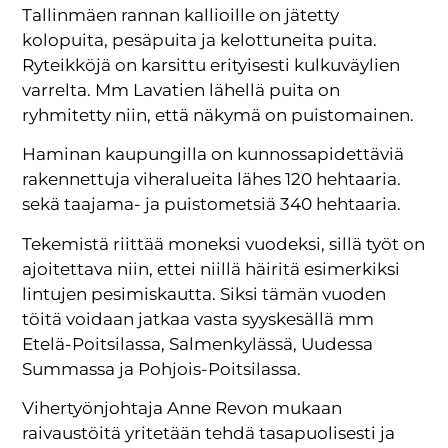
Tallinmäen rannan kallioille on jätetty
kolopuita, pesäpuita ja kelottuneita puita.
Ryteikköjä on karsittu erityisesti kulkuväylien
varrelta. Mm Lavatien lähellä puita on
ryhmitetty niin, että näkymä on puistomainen.
Haminan kaupungilla on kunnossapidettäviä
rakennettuja viheralueita lähes 120 hehtaaria.
sekä taajama- ja puistometsiä 340 hehtaaria.
Tekemistä riittää moneksi vuodeksi, sillä työt on
ajoitettava niin, ettei niillä häiritä esimerkiksi
lintujen pesimiskautta. Siksi tämän vuoden
töitä voidaan jatkaa vasta syyskesällä mm
Etelä-Poitsilassa, Salmenkylässä, Uudessa
Summassa ja Pohjois-Poitsilassa.
Vihertyönjohtaja Anne Revon mukaan
raivaustöitä yritetään tehdä tasapuolisesti ja