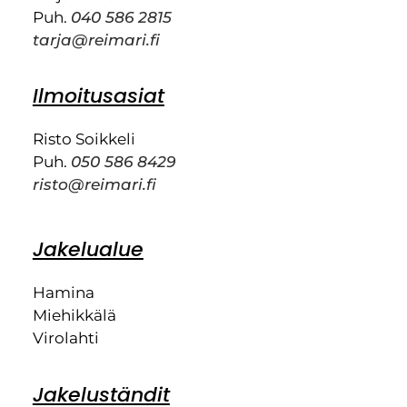
Puh.
040 586 2815
tarja@reimari.fi
Ilmoitusasiat
Risto Soikkeli
Puh.
050 586 8429
risto@reimari.fi
Jakelualue
Hamina
Miehikkälä
Virolahti
Jakeluständit