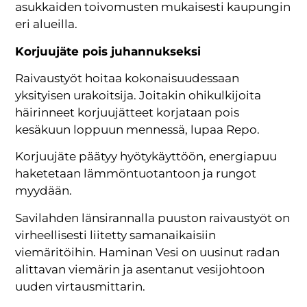
asukkaiden toivomusten mukaisesti kaupungin
eri alueilla.
Korjuujäte pois juhannukseksi
Raivaustyöt hoitaa kokonaisuudessaan
yksityisen urakoitsija. Joitakin ohikulkijoita
häirinneet korjuujätteet korjataan pois
kesäkuun loppuun mennessä, lupaa Repo.
Korjuujäte päätyy hyötykäyttöön, energiapuu
haketetaan lämmöntuotantoon ja rungot
myydään.
Savilahden länsirannalla puuston raivaustyöt on
virheellisesti liitetty samanaikaisiin
viemäritöihin. Haminan Vesi on uusinut radan
alittavan viemärin ja asentanut vesijohtoon
uuden virtausmittarin.