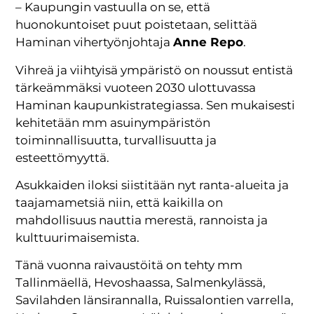
–
Kaupungin vastuulla on se, että
huonokuntoiset puut poistetaan, selittää
Haminan vihertyönjohtaja
Anne Repo
.
Vihreä ja viihtyisä ympäristö on noussut entistä
tärkeämmäksi vuoteen 2030 ulottuvassa
Haminan kaupunkistrategiassa. Sen mukaisesti
kehitetään mm asuinympäristön
toiminnallisuutta, turvallisuutta ja
esteettömyyttä.
Asukkaiden iloksi siistitään nyt ranta-alueita ja
taajamametsiä niin, että kaikilla on
mahdollisuus nauttia merestä, rannoista ja
kulttuurimaisemista.
Tänä vuonna raivaustöitä on tehty mm
Tallinmäellä, Hevoshaassa, Salmenkylässä,
Savilahden länsirannalla, Ruissalontien varrella,