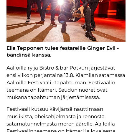
Ella Tepponen tulee festareille Ginger Evil -
bändinsä kanssa.
Aalloilla ry ja Bistro & bar Potkuri järjestävät
ensi viikon perjantaina 13.8. Klamilan satamassa
Aalloilla Festivaali -tapahtuman. Festivaalin
teemana on Itämeri. Seudun nuoret ovat
mukana tapahtuman järjestämisessä.
Festivaali kutsuu kävijänsä nauttimaan
musiikista, oheisohjelmasta ja rennosta
satamatunnelmasta meren äärelle. Aalloilla
Festivaalin teemana on Itämeri ja jokaisesta