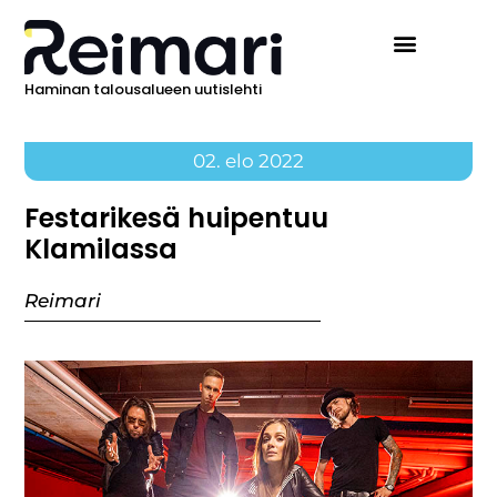
Haminan talousalueen uutislehti
02. elo 2022
Festarikesä huipentuu
Klamilassa
Reimari