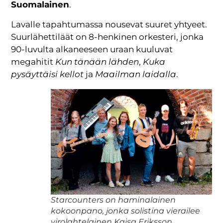
Suomalainen
.
Lavalle tapahtumassa nousevat suuret yhtyeet.
Suurlähettiläät on 8-henkinen orkesteri, jonka
90-luvulta alkaneeseen uraan kuuluvat
megahitit
Kun tänään lähden
,
Kuka
pysäyttäisi kellot
ja
Maailman laidalla
.
Starcounters on haminalainen
kokoonpano, jonka solistina vierailee
virolahtelainen Kaisa Eriksson.