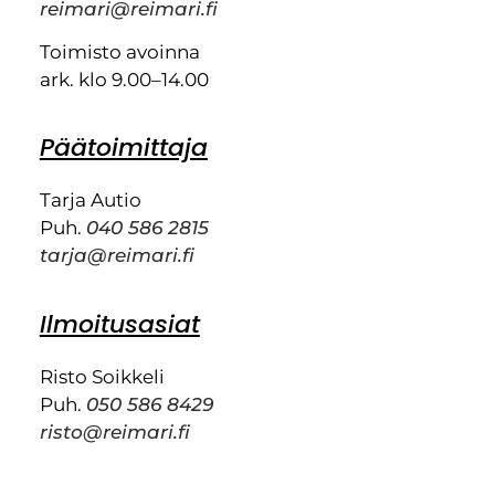
reimari@reimari.fi
Toimisto avoinna
ark. klo 9.00–14.00
Päätoimittaja
Tarja Autio
Puh.
040 586 2815
tarja@reimari.fi
Ilmoitusasiat
Risto Soikkeli
Puh.
050 586 8429
risto@reimari.fi