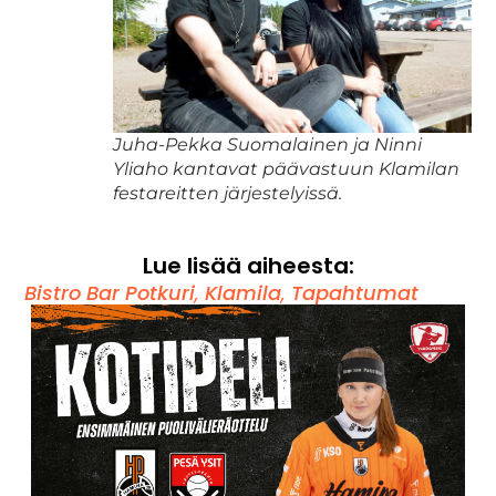
Juha-Pekka Suomalainen ja Ninni
Yliaho kantavat päävastuun Klamilan
festareitten järjestelyissä.
Lue lisää aiheesta:
Bistro Bar Potkuri
,
Klamila
,
Tapahtumat