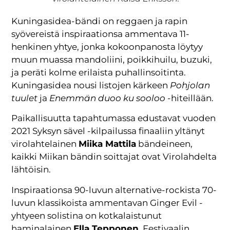
Kuningasidea-bändi on reggaen ja rapin
syövereistä inspiraationsa ammentava 11-
henkinen yhtye, jonka kokoonpanosta löytyy
muun muassa mandoliini, poikkihuilu, buzuki,
ja peräti kolme erilaista puhallinsoitinta.
Kuningasidea nousi listojen kärkeen
Pohjolan
tuulet
ja
Enemmän duoo ku sooloo
-hiteillään.
Paikallisuutta tapahtumassa edustavat vuoden
2021 Syksyn sävel -kilpailussa finaaliin yltänyt
virolahtelainen
Miika Mattila
bändeineen,
kaikki Miikan bändin soittajat ovat Virolahdelta
lähtöisin.
Inspiraationsa 90-luvun alternative-rockista 70-
luvun klassikoista ammentavan Ginger Evil -
yhtyeen solistina on kotkalaistunut
haminalainen
Ella Tepponen
. Festivaalin