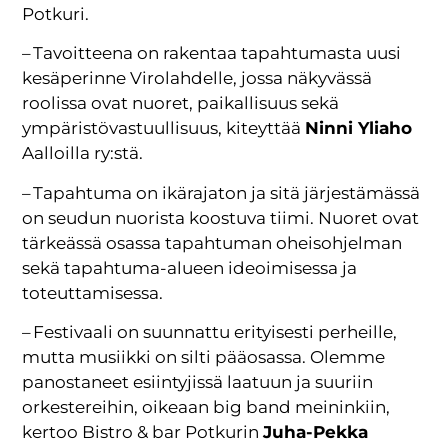
Potkuri.
– Tavoitteena on rakentaa tapahtumasta uusi
kesäperinne Virolahdelle, jossa näkyvässä
roolissa ovat nuoret, paikallisuus sekä
ympäristövastuullisuus, kiteyttää
Ninni Yliaho
Aalloilla ry:stä.
– Tapahtuma on ikärajaton ja sitä järjestämässä
on seudun nuorista koostuva tiimi. Nuoret ovat
tärkeässä osassa tapahtuman oheisohjelman
sekä tapahtuma-alueen ideoimisessa ja
toteuttamisessa.
– Festivaali on suunnattu erityisesti perheille,
mutta musiikki on silti pääosassa. Olemme
panostaneet esiintyjissä laatuun ja suuriin
orkestereihin, oikeaan big band meininkiin,
kertoo Bistro & bar Potkurin
Juha-Pekka