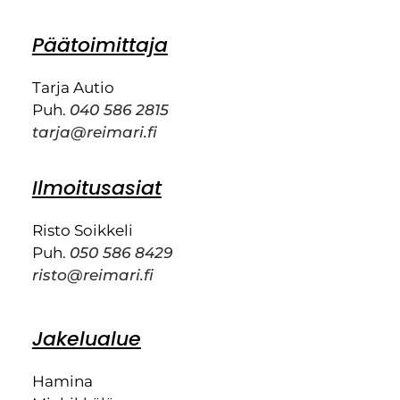
Päätoimittaja
Tarja Autio
Puh.
040 586 2815
tarja@reimari.fi
Ilmoitusasiat
Risto Soikkeli
Puh.
050 586 8429
risto@reimari.fi
Jakelualue
Hamina