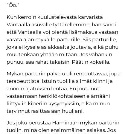
”Öö.”
Kun kerroin kuulustelevasta karvarista
Vantaalla asuvalle tyttärellemme, hän sanoi
että Vantaalla voi pientä lisämaksua vastaan
varata ajan mykälle parturille. Siis parturille,
joka ei kysele asiakkaalta joutavia, eikä puhu
muutenkaan yhtään mitään. Jos vähänkin
puhuu, saa rahat takaisin. Päätin kokeilla.
Mykän parturin palvelu oli rentouttavaa, jopa
terapeuttista. Istuin tuolilla silmät kiinni ja
annoin ajatuksen lentää. En joutunut
vastaamaan henkilökohtaiseen elämääni
liittyviin kiperiin kysymyksiin, eikä minun
tarvinnut rasittaa äänihuuliani.
Jos joku perustaa Haminaan mykän parturin
tuolin, minä olen ensimmäinen asiakas. Jos