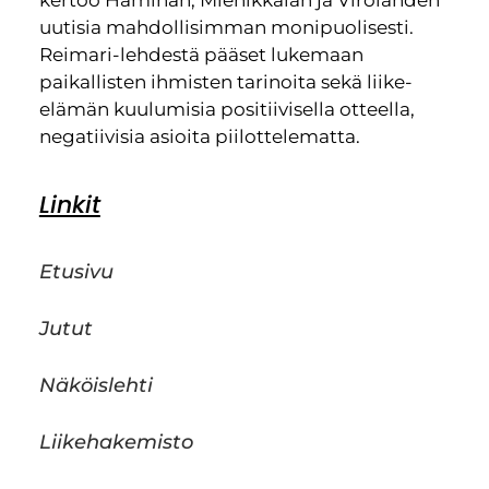
kertoo Haminan, Miehikkälän ja Virolahden
uutisia mahdollisimman monipuolisesti.
Reimari-lehdestä pääset lukemaan
paikallisten ihmisten tarinoita sekä liike-
elämän kuulumisia positiivisella otteella,
negatiivisia asioita piilottelematta.
Linkit
Etusivu
Jutut
Näköislehti
Liikehakemisto