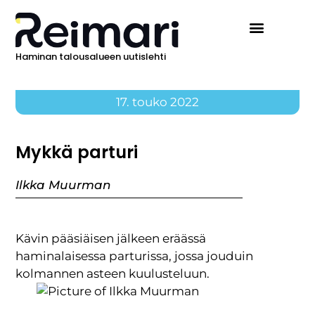
Haminan talousalueen uutislehti
Ilmoita Reimarissa
17. touko 2022
Mykkä parturi
Ilkka Muurman
Kävin pääsiäisen jälkeen eräässä
haminalaisessa parturissa, jossa jouduin
kolmannen asteen kuulusteluun.