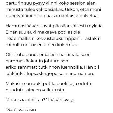
parturin suu pysyy kiinni koko session ajan,
minusta tulee vakioasiakas. Uskon, että moni
puhetyöläinen kaipaa samanlaista palvelua.
Hammaslääkärit ovat pääsääntöisesti mykkiä.
Eihän suu auki makaava potilas ole
hedelmällisin keskustelukumppani. Tästäkin
minulla on toisenlainen kokemus.
Olin tutustunut erääseen haminalaiseen
hammaslääkäriin johtamisen
erikoisammattitutkinnon luennoilla. Hän oli
lääkäriksi lupsakka, jopa kansanomainen.
Makasin suu auki potilastuolilla ja odotin
puudutusaineen vaikutusta.
”Joko saa aloittaa?” lääkäri kysyi.
”Saa”, vastasin