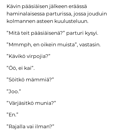
Kävin pääsiäisen jälkeen eräässä
haminalaisessa parturissa, jossa jouduin
kolmannen asteen kuulusteluun.
”Mitä teit pääsiäisenä?” parturi kysyi.
”Mmmph, en oikein muista”, vastasin.
”Kävikö virpojia?”
”Öö, ei kai”.
”Söitkö mämmiä?”
”Joo.”
”Värjäsitkö munia?”
”En.”
”Rajalla vai ilman?”