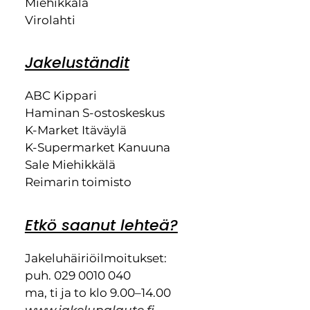
Miehikkälä
Virolahti
Jakeluständit
ABC Kippari
Haminan S-ostoskeskus
K-Market Itäväylä
K-Supermarket Kanuuna
Sale Miehikkälä
Reimarin toimisto
Etkö saanut lehteä?
Jakeluhäiriöilmoitukset:
puh. 029 0010 040
ma, ti ja to klo 9.00–14.00
www.jakelupalaute.fi