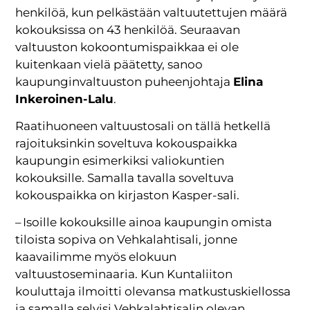
henkilöä, kun pelkästään valtuutettujen määrä
kokouksissa on 43 henkilöä. Seuraavan
valtuuston kokoontumispaikkaa ei ole
kuitenkaan vielä päätetty, sanoo
kaupunginvaltuuston puheenjohtaja
Elina
Inkeroinen-Lalu
.
Raatihuoneen valtuustosali on tällä hetkellä
rajoituksinkin soveltuva kokouspaikka
kaupungin esimerkiksi valiokuntien
kokouksille. Samalla tavalla soveltuva
kokouspaikka on kirjaston Kasper-sali.
– Isoille kokouksille ainoa kaupungin omista
tiloista sopiva on Vehkalahtisali, jonne
kaavailimme myös elokuun
valtuustoseminaaria. Kun Kuntaliiton
kouluttaja ilmoitti olevansa matkustuskiellossa
ja samalla selvisi Vehkalahtisalin olevan