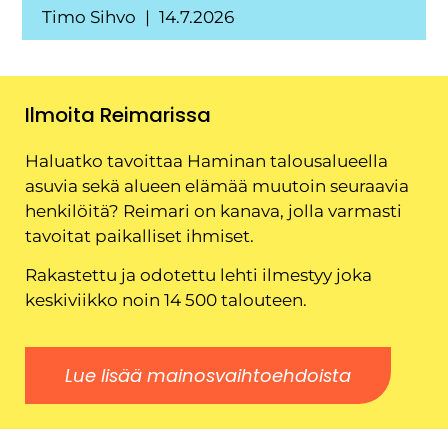
Timo Sihvo
14.7.2026
Ilmoita Reimarissa
Haluatko tavoittaa Haminan talousalueella
asuvia sekä alueen elämää muutoin seuraavia
henkilöitä? Reimari on kanava, jolla varmasti
tavoitat paikalliset ihmiset.
Rakastettu ja odotettu lehti ilmestyy joka
keskiviikko noin 14 500 talouteen.
Lue lisää mainosvaihtoehdoista