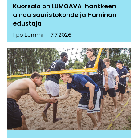
Kuorsalo on LUMOAVA-hankkeen
ainoa saaristokohde ja Haminan
edustaja
Ilpo Lommi
7.7.2026