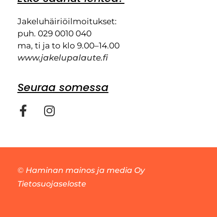
Jakeluhäiriöilmoitukset:
puh. 029 0010 040
ma, ti ja to klo 9.00–14.00
www.jakelupalaute.fi
Seuraa somessa
©
Haminan mainos ja media Oy
Tietosuojaseloste