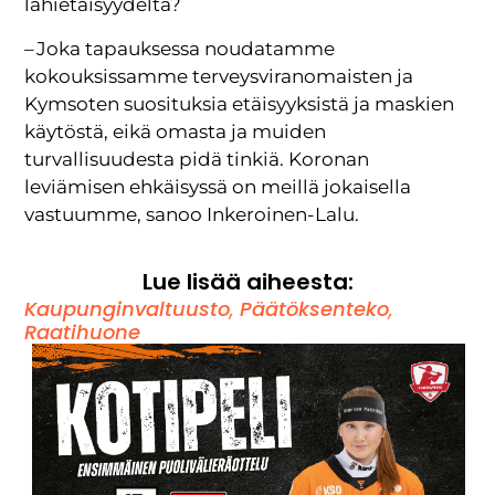
lähietäisyydeltä?
– Joka tapauksessa noudatamme
kokouksissamme terveysviranomaisten ja
Kymsoten suosituksia etäisyyksistä ja maskien
käytöstä, eikä omasta ja muiden
turvallisuudesta pidä tinkiä. Koronan
leviämisen ehkäisyssä on meillä jokaisella
vastuumme, sanoo Inkeroinen-Lalu.
Lue lisää aiheesta:
Kaupunginvaltuusto
,
Päätöksenteko
,
Raatihuone