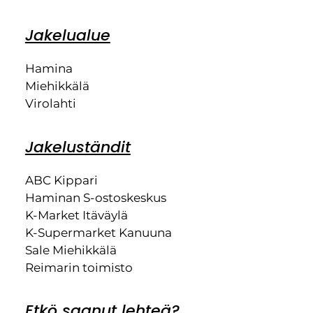
Jakelualue
Hamina
Miehikkälä
Virolahti
Jakeluständit
ABC Kippari
Haminan S-ostoskeskus
K-Market Itäväylä
K-Supermarket Kanuuna
Sale Miehikkälä
Reimarin toimisto
Etkö saanut lehteä?