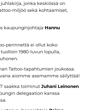
juhlakirja, jonka keskiössä on
ttoo-miljöö sekä kohtaamiset,
yös kaupunginjohtaja
Hannu
too-perinnettä ei ollut koko
uolloin 1980-luvun lopulla,
Muhonen.
man Tattoo-tapahtumien joukossa.
aalivana aiomme asemamme säilyttää!
7 saakka toiminut
Juhani Leinonen
ungin delegaation kanssa
sa.