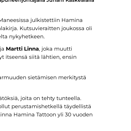
Maneesissa julkistettiin Hamina
akirja. Kutsuvieraitten joukossa oli
elta nykyhetkeen.
ija
Martti Linna
, joka muutti
 itseensä siitä lähtien, ensin
varmuuden sietämisen merkitystä
töksiä, joita on tehty tunteella.
ollut perustamishetkellä täydellistä
Linna Hamina Tattoon yli 30 vuoden