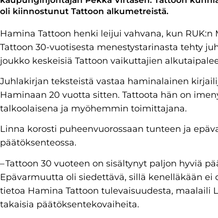
oli kiinnostunut Tattoon alkumetreistä.
Hamina Tattoon henki leijui vahvana, kun RUK:n 
Tattoon 30-vuotisesta menestystarinasta tehty juhl
joukko keskeisiä Tattoon vaikuttajien alkutaipale
Juhlakirjan teksteistä vastaa haminalainen kirjail
Haminaan 20 vuotta sitten. Tattoota hän on imenyt
talkoolaisena ja myöhemmin toimittajana.
Linna korosti puheenvuorossaan tunteen ja epä
päätöksenteossa.
– Tattoon 30 vuoteen on sisältynyt paljon hyviä pää
Epävarmuutta oli siedettävä, sillä kenelläkään ei 
tietoa Hamina Tattoon tulevaisuudesta, maalaili 
takaisia päätöksentekovaiheita.