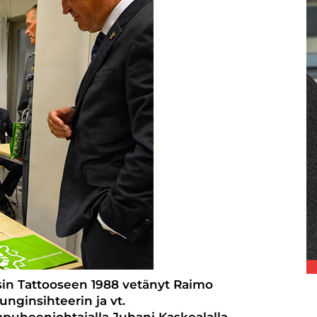
in Tattooseen 1988 vetänyt Raimo
unginsihteerin ja vt.
puheenjohtajalla Juhani Kaskealalla