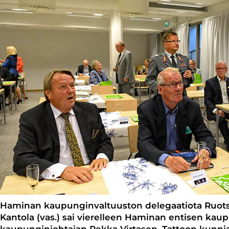
Haminan kaupunginvaltuuston delegaatiota Ruots
Kantola (vas.) sai vierelleen Haminan entisen kaup
kaupunginjohtajan Pekka Virtasen. Tattoon kunnia