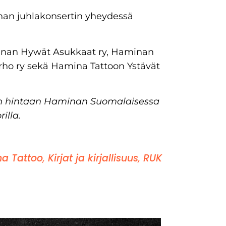
nan juhlakonsertin yheydessä
minan Hywät Asukkaat ry, Haminan
rho ry sekä Hamina Tattoon Ystävät
on hintaan Haminan Suomalaisessa
illa.
a Tattoo
,
Kirjat ja kirjallisuus
,
RUK