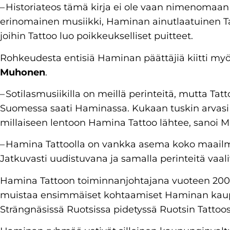
– Historiateos tämä kirja ei ole vaan nimenomaan 
erinomainen musiikki, Haminan ainutlaatuinen Ta
joihin Tattoo luo poikkeukselliset puitteet.
Rohkeudesta entisiä Haminan päättäjiä kiitti m
Muhonen
.
– Sotilasmusiikilla on meillä perinteitä, mutta Tat
Suomessa saati Haminassa. Kukaan tuskin arvasi t
millaiseen lentoon Hamina Tattoo lähtee, sanoi 
– Hamina Tattoolla on vankka asema koko maail
Jatkuvasti uudistuvana ja samalla perinteitä v
Hamina Tattoon toiminnanjohtajana vuoteen 200
muistaa ensimmäiset kohtaamiset Haminan kaup
Strängnäsissä Ruotsissa pidetyssä Ruotsin Tattoos