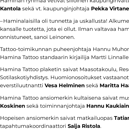
Haminan ryhmää vetivät silloinen kaupunginval
Kantola
sekä vt. kaupunginjohtaja
Pekka Virtan
– Haminalaisilla oli tunnetta ja uskallusta! Al
kansalle tuotetta, jota ei ollut. Ilman valtavaa 
onnistuneet, sanoi Leinonen.
Tattoo-toimikunnan puheenjohtaja Hannu Muhonen
Hamina Tattoo standaarin kirjailija Martti Linnalle
Hamina Tattoo plaketin saivat Maasotakoulu, Re
Sotilaskotiyhdistys. Huomionosoitukset vastaanott
everstiluutnantti
Vesa Helminen
sekä
Maritta Ha
Hamina Tattoo ansiomerkin kultaisena saivat mus
Koskinen
sekä toiminnanjohtaja
Hannu Kaukiai
Hopeisen ansiomerkin saivat matkailuopas
Tatia
tapahtumakoordinaattori
Saija Ristola
.