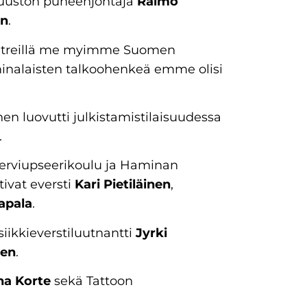
tuuston puheenjohtaja
Raimo
en
.
kumetreillä me myimme Suomen
haminalaisten talkoohenkeä emme olisi
 luovutti julkistamistilaisuudessa
.
serviupseerikoulu ja Haminan
ivat eversti
Kari Pietiläinen
,
apala
.
iikkieverstiluutnantti
Jyrki
nen
.
na Korte
sekä Tattoon