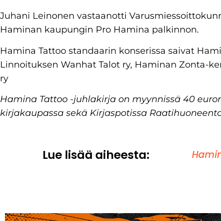
Juhani Leinonen vastaanotti Varusmiessoittokun
Haminan kaupungin Pro Hamina palkinnon.
Hamina Tattoo standaarin konserissa saivat Ha
Linnoituksen Wanhat Talot ry, Haminan Zonta-ke
ry
Hamina Tattoo -juhlakirja on myynnissä 40 eur
kirjakaupassa sekä Kirjaspotissa Raatihuoneentor
Lue lisää aiheesta:
Hamin