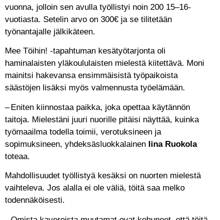
vuonna, jolloin sen avulla työllistyi noin 200 15–16-
vuotiasta. Setelin arvo on 300€ ja se tilitetään
työnantajalle jälkikäteen.
Mee Töihin! -tapahtuman kesätyötarjonta oli
haminalaisten yläkoululaisten mielestä kiitettävä. Moni
mainitsi hakevansa ensimmäisistä työpaikoista
säästöjen lisäksi myös valmennusta työelämään.
– Eniten kiinnostaa paikka, joka opettaa käytännön
taitoja. Mielestäni juuri nuorille pitäisi näyttää, kuinka
työmaailma todella toimii, verotuksineen ja
sopimuksineen, yhdeksäsluokkalainen
Iina Ruokola
toteaa.
Mahdollisuudet työllistyä kesäksi on nuorten mielestä
vaihteleva. Jos alalla ei ole väliä, töitä saa melko
todennäköisesti.
– Omista kavereista muutamat ovat kehuneet, että töitä