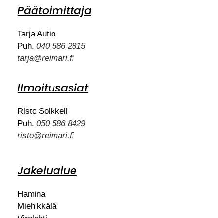
Päätoimittaja
Tarja Autio
Puh.
040 586 2815
tarja@reimari.fi
Ilmoitusasiat
Risto Soikkeli
Puh.
050 586 8429
risto@reimari.fi
Jakelualue
Hamina
Miehikkälä