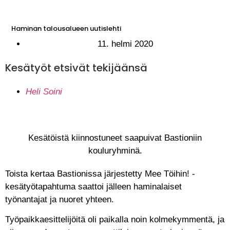
Haminan talousalueen uutislehti
Ilmoita Reimarissa
11. helmi 2020
Kesätyöt etsivät tekijäänsä
Heli Soini
Kesätöistä kiinnostuneet saapuivat Bastioniin
kouluryhminä.
Toista kertaa Bastionissa järjestetty Mee Töihin! -
kesätyötapahtuma saattoi jälleen haminalaiset
työnantajat ja nuoret yhteen.
Työpaikkaesittelijöitä oli paikalla noin kolmekymmentä, ja