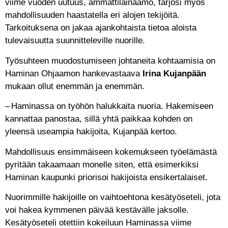
viime vuoden uutuus, ammattilainaamo, tarjosi myös
mahdollisuuden haastatella eri alojen tekijöitä.
Tarkoituksena on jakaa ajankohtaista tietoa aloista
tulevaisuutta suunnitteleville nuorille.
Työsuhteen muodostumiseen johtaneita kohtaamisia on
Haminan Ohjaamon hankevastaava
Irina Kujanpään
mukaan ollut enemmän ja enemmän.
– Haminassa on työhön halukkaita nuoria. Hakemiseen
kannattaa panostaa, sillä yhtä paikkaa kohden on
yleensä useampia hakijoita, Kujanpää kertoo.
Mahdollisuus ensimmäiseen kokemukseen työelämästä
pyritään takaamaan monelle siten, että esimerkiksi
Haminan kaupunki priorisoi hakijoista ensikertalaiset.
Nuorimmille hakijoille on vaihtoehtona kesätyöseteli, jota
voi hakea kymmenen päivää kestävälle jaksolle.
Kesätyöseteli otettiin kokeiluun Haminassa viime