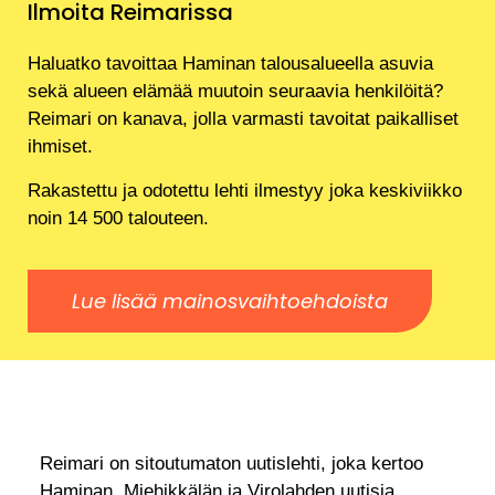
Ilmoita Reimarissa
Haluatko tavoittaa Haminan talousalueella asuvia
sekä alueen elämää muutoin seuraavia henkilöitä?
Reimari on kanava, jolla varmasti tavoitat paikalliset
ihmiset.
Rakastettu ja odotettu lehti ilmestyy joka keskiviikko
noin 14 500 talouteen.
Lue lisää mainosvaihtoehdoista
Reimari on sitoutumaton uutislehti, joka kertoo
Haminan, Miehikkälän ja Virolahden uutisia