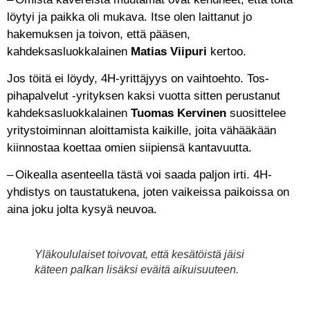
löytyi ja paikka oli mukava. Itse olen laittanut jo
hakemuksen ja toivon, että pääsen,
kahdeksasluokkalainen
Matias Viipuri
kertoo.
Jos töitä ei löydy, 4H-yrittäjyys on vaihtoehto. Tos-
pihapalvelut -yrityksen kaksi vuotta sitten perustanut
kahdeksasluokkalainen
Tuomas Kervinen
suosittelee
yritystoiminnan aloittamista kaikille, joita vähääkään
kiinnostaa koettaa omien siipiensä kantavuutta.
– Oikealla asenteella tästä voi saada paljon irti. 4H-
yhdistys on taustatukena, joten vaikeissa paikoissa on
aina joku jolta kysyä neuvoa.
Yläkoululaiset toivovat, että kesätöistä jäisi
käteen palkan lisäksi eväitä aikuisuuteen.