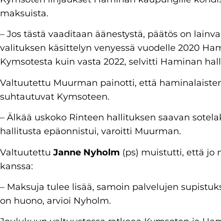
maksuista.
– Jos tästä vaaditaan äänestystä, päätös on lainva
valituksen käsittelyn venyessä vuodelle 2020 Hami
Kymsotesta kuin vasta 2022, selvitti Haminan hal
Valtuutettu Muurman painotti, että haminalaisten
suhtautuvat Kymsoteen.
– Älkää uskoko Rinteen hallituksen saavan sotelake
hallitusta epäonnistui, varoitti Muurman.
Valtuutettu
Janne Nyholm
(ps) muistutti, että jo
kanssa:
– Maksuja tulee lisää, samoin palvelujen supist
on huono, arvioi Nyholm.