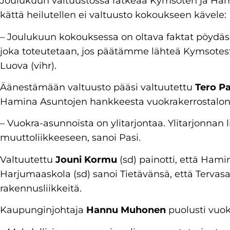
Joulukuun valtuustossa ratkeaa Kymsoten ja Ham
kättä heilutellen ei valtuusto kokoukseen kävele:
– Joulukuun kokouksessa on oltava faktat pöydäss
joka toteutetaan, jos päätämme lähteä Kymsotesta
Luova (vihr).
Äänestämään valtuusto pääsi valtuutettu
Tero Pa
Hamina Asuntojen hankkeesta vuokrakerrostalon
– Vuokra-asunnoista on ylitarjontaa. Ylitarjonnan 
muuttoliikkeeseen, sanoi Pasi.
Valtuutettu
Jouni Kormu
(sd) painotti, että Hami
Harjumaaskola (sd) sanoi Tietävänsä, että Tervasaa
rakennusliikkeitä.
Kaupunginjohtaja
Hannu Muhonen
puolusti vuok