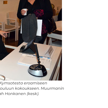
n Kymsotesta eroamiseen
on jouluun kokoukseen. Muurmanin
nah Honkanen (kesk).