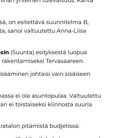
inan yhteinen tulevaisuus. Kahta
ä, on esitettävä suunnitelma B,
, sanoi valtuutettu Anna-Liisa
sin
(Suunta) esityksestä luopua
 rakentamiseksi Tervasaareen.
lisääminen johtaisi vain sisäiseen
nassa ei ole asuntopulaa. Valtuutettu
ri ei toistaiseksi kiinnosta suuria
ratalon pitämistä budjetissa: