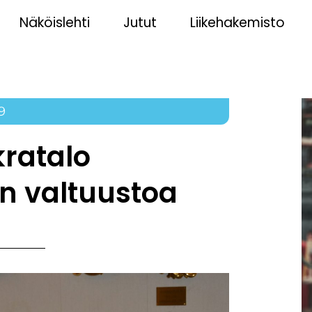
Näköislehti
Jutut
Liikehakemisto
9
ratalo
n valtuustoa