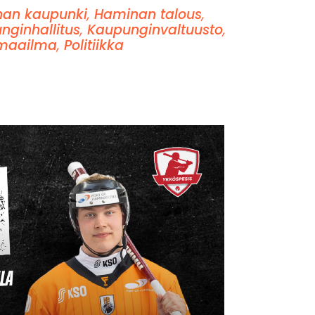
an kaupunki
,
Haminan talous
,
nginhallitus
,
Kaupunginvaltuusto
,
maailma
,
Politiikka