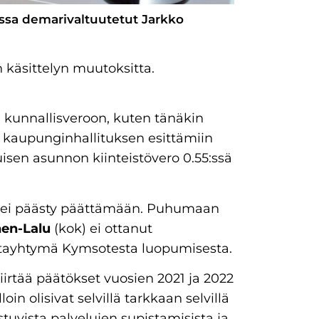
ssa demarivaltuutetut Jarkko
 käsittelyn muutoksitta.
 kunnallisveroon, kuten tänäkin
kaupunginhallituksen esittämiin
tuisen asunnon kiinteistövero 0.55:ssä
tä ei päästy päättämään. Puhumaan
nen-Lalu
(kok) ei ottanut
ntayhtymä Kymsotesta luopumisesta.
siirtää päätökset vuosien 2021 ja 2022
in olisivat selvillä tarkkaan selvillä
uvista palvelujen supistamisista ja