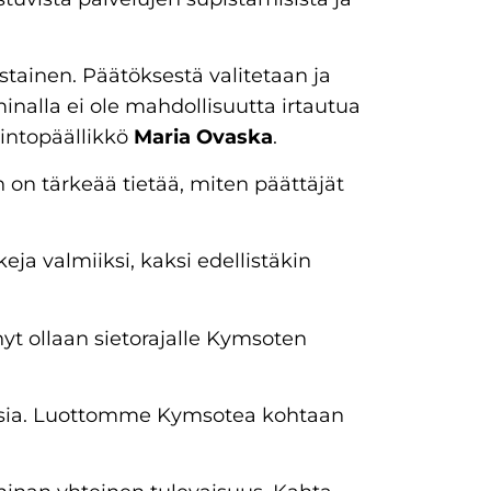
stainen. Päätöksestä valitetaan ja
nalla ei ole mahdollisuutta irtautua
lintopäällikkö
Maria Ovaska
.
 on tärkeää tietää, miten päättäjät
ja valmiiksi, kaksi edellistäkin
 nyt ollaan sietorajalle Kymsoten
uksia. Luottomme Kymsotea kohtaan