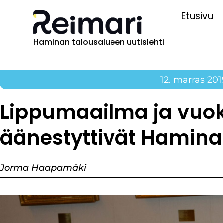
Etusivu
Haminan talousalueen uutislehti
12. marras 201
Lippumaailma ja vuok
äänestyttivät Hamina
Jorma Haapamäki