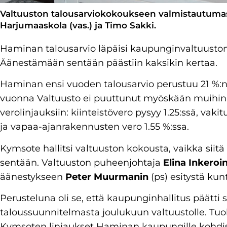
Valtuuston talousarviokokoukseen valmistautuma
Harjumaaskola (vas.) ja Timo Sakki.
Haminan talousarvio läpäisi kaupunginvaltuuston
Äänestämään sentään päästiin kaksikin kertaa.
Haminan ensi vuoden talousarvio perustuu 21 %:n
vuonna Valtuusto ei puuttunut myöskään muihin 
verolinjauksiin: kiinteistövero pysyy 1.25:ssä, vaki
ja vapaa-ajanrakennusten vero 1.55 %:ssa.
Kymsote hallitsi valtuuston kokousta, vaikka sii
sentään. Valtuuston puheenjohtaja
Elina Inkeroi
äänestykseen
Peter Muurmanin
(ps) esitystä ku
Perusteluna oli se, että kaupunginhallitus päätti 
taloussuunnitelmasta joulukuun valtuustolle. Tuollo
Kymsoten linjaukset Haminan kaupungille kohdist