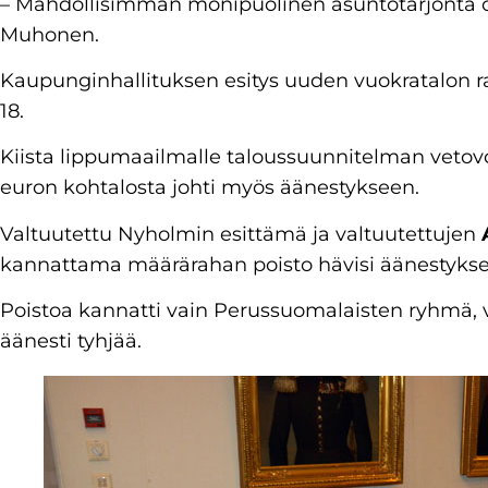
– Mahdollisimman monipuolinen asuntotarjonta o
Muhonen.
Kaupunginhallituksen esitys uuden vuokratalon r
18.
Kiista lippumaailmalle taloussuunnitelman vetov
euron kohtalosta johti myös äänestykseen.
Valtuutettu Nyholmin esittämä ja valtuutettujen
kannattama määrärahan poisto hävisi äänestykse
Poistoa kannatti vain Perussuomalaisten ryhmä, 
äänesti tyhjää.