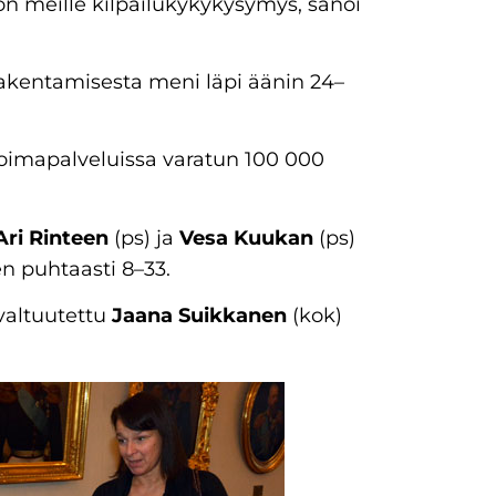
n meille kilpailukykykysymys, sanoi
akentamisesta meni läpi äänin 24–
oimapalveluissa varatun 100 000
Ari Rinteen
(ps) ja
Vesa Kuukan
(ps)
n puhtaasti 8–33.
valtuutettu
Jaana Suikkanen
(kok)