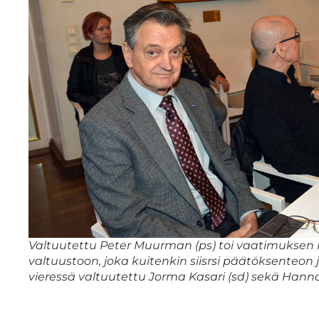
Valtuutettu Peter Muurman (ps) toi vaatimukse
valtuustoon, joka kuitenkin siisrsi päätöksente
vieressä valtuutettu Jorma Kasari (sd) sekä Han