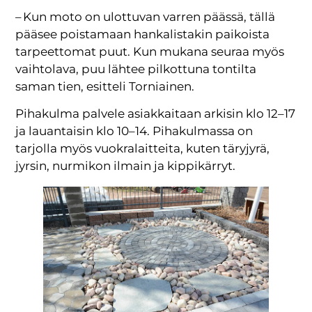
– Kun moto on ulottuvan varren päässä, tällä
pääsee poistamaan hankalistakin paikoista
tarpeettomat puut. Kun mukana seuraa myös
vaihtolava, puu lähtee pilkottuna tontilta
saman tien, esitteli Torniainen.
Pihakulma palvele asiakkaitaan arkisin klo 12–17
ja lauantaisin klo 10–14. Pihakulmassa on
tarjolla myös vuokralaitteita, kuten täryjyrä,
jyrsin, nurmikon ilmain ja kippikärryt.