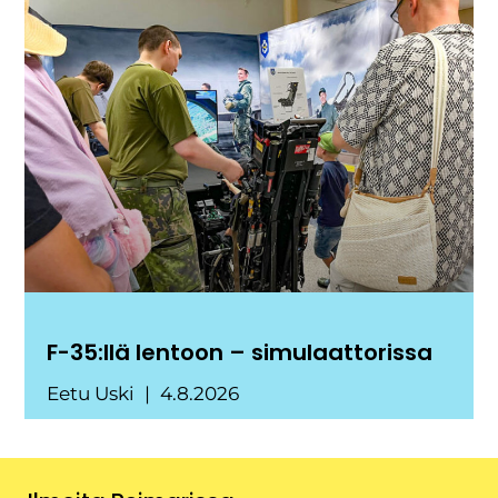
F-35:llä lentoon – simulaattorissa
Eetu Uski
4.8.2026