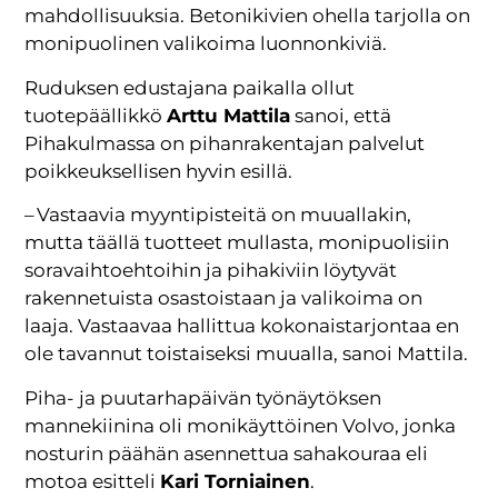
mahdollisuuksia. Betonikivien ohella tarjolla on
monipuolinen valikoima luonnonkiviä.
Ruduksen edustajana paikalla ollut
tuotepäällikkö
Arttu Mattila
sanoi, että
Pihakulmassa on pihanrakentajan palvelut
poikkeuksellisen hyvin esillä.
– Vastaavia myyntipisteitä on muuallakin,
mutta täällä tuotteet mullasta, monipuolisiin
soravaihtoehtoihin ja pihakiviin löytyvät
rakennetuista osastoistaan ja valikoima on
laaja. Vastaavaa hallittua kokonaistarjontaa en
ole tavannut toistaiseksi muualla, sanoi Mattila.
Piha- ja puutarhapäivän työnäytöksen
mannekiinina oli monikäyttöinen Volvo, jonka
nosturin päähän asennettua sahakouraa eli
motoa esitteli
Kari Torniainen
.