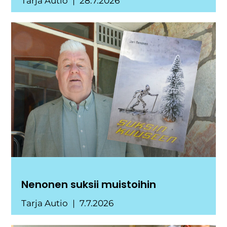
Tarja Autio
28.7.2026
Nenonen suksii muistoihin
Tarja Autio
7.7.2026