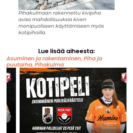
Pihakulmaan rakennettu kivipiha
avaa mahdollisuuksia kiven
monipuoliseen käyttämiseen myös
kotipihoilla.
Lue lisää aiheesta:
Asuminen ja rakentaminen
,
Piha ja
puutarha
,
Pihakulma