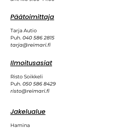
Päätoimittaja
Tarja Autio
Puh.
040 586 2815
tarja@reimari.fi
Ilmoitusasiat
Risto Soikkeli
Puh.
050 586 8429
risto@reimari.fi
Jakelualue
Hamina