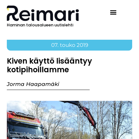
Haminan talousalueen uutislehti
07. touko 2019
Kiven käyttö lisääntyy
kotipihoillamme
Jorma Haapamäki