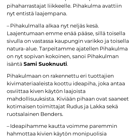
pihaharrastajat liikkeelle. Pihakulma avattiin
nyt entistä laajempana.
– Pihakulmalla alkaa nyt neljäs kesä.
Laajentumaan emme enää pääse, sillä toisella
sivulla on vastassa kaupungin varikko ja toisella
natura-alue. Tarpeitamme ajatellen Pihakulma
on nyt sopivan kokoinen, sanoi Pihakulman
isäntä
Sami Suoknuuti
.
Pihakulmaan on rakennettu eri tuottajien
kivimateriaaleista koottu ideapiha, joka antaa
osviittaa kiven käytön laajoista
mahdollisuuksista. Kiviään pihaan ovat saaneet
kotimaisen toimittajat Rudus ja Lakka sekä
ruotsalainen Benders.
– Ideapihamme kautta voimme paremmin
hahmottaa kivien käytön monipuolisia