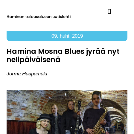
Haminan talousalueen uutislehti
Ilmoita Reimarissa
09. huhti 2019
Hamina Mosna Blues jyrää nyt
nelipäiväisenä
Jorma Haapamäki