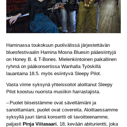
Haminassa toukokuun puolivälissä järjestettävän
bluesfestivaalin Hamina Mosna Bluesin pääesiintyjä
on Honey B. & T-Bones. Mielenkiintoinen paikallinen
ryhmä on pääkonsertissa Wanhalla Työskillä
lauantaina 18.5. myös esiintyvä Sleepy Pilot.
Vasta viime syksynä yhteissoitot aloittanut Sleepy
Pilot koostuu nuorista musiikin harrastajista.
– Puolet biiseistämme ovat säveltämiäni ja
sanoittamiani, puolet ovat covereita. Aloittaessamme
syksyllä juuri tämä konsertti oli tavoitteenamme,
paljasti
Pinja Viitasaari
, 18, kevään abiturientti, joka