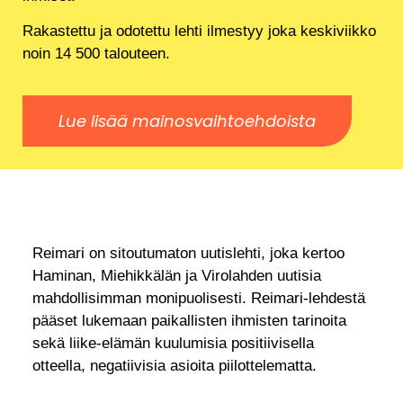
Rakastettu ja odotettu lehti ilmestyy joka keskiviikko
noin 14 500 talouteen.
Lue lisää mainosvaihtoehdoista
Reimari on sitoutumaton uutislehti, joka kertoo
Haminan, Miehikkälän ja Virolahden uutisia
mahdollisimman monipuolisesti. Reimari-lehdestä
pääset lukemaan paikallisten ihmisten tarinoita
sekä liike-elämän kuulumisia positiivisella
otteella, negatiivisia asioita piilottelematta.