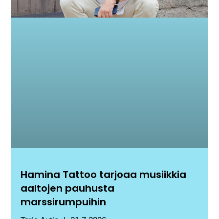
Hamina Tattoo tarjoaa musiikkia
aaltojen pauhusta
marssirumpuihin