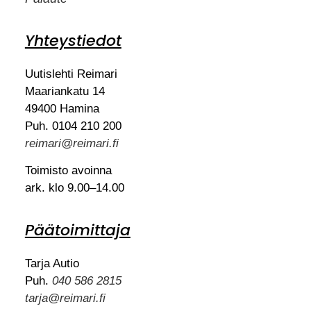
Yhteystiedot
Uutislehti Reimari
Maariankatu 14
49400 Hamina
Puh. 0104 210 200
reimari@reimari.fi
Toimisto avoinna
ark. klo 9.00–14.00
Päätoimittaja
Tarja Autio
Puh.
040 586 2815
tarja@reimari.fi