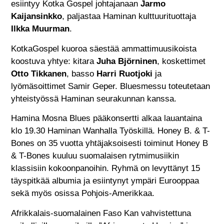
esiintyy Kotka Gospel johtajanaan
Jarmo
Kaijansinkko
, paljastaa Haminan kulttuurituottaja
Ilkka Muurman
.
KotkaGospel kuoroa säestää ammattimuusikoista
koostuva yhtye: kitara
Juha Björninen
, koskettimet
Otto Tikkanen
, basso
Harri Ruotjoki
ja
lyömäsoittimet Samir Geper. Bluesmessu toteutetaan
yhteistyössä Haminan seurakunnan kanssa.
Hamina Mosna Blues pääkonsertti alkaa lauantaina
klo 19.30 Haminan Wanhalla Työskillä. Honey B. & T-
Bones on 35 vuotta yhtäjaksoisesti toiminut Honey B
& T-Bones kuuluu suomalaisen rytmimusiikin
klassisiin kokoonpanoihin. Ryhmä on levyttänyt 15
täyspitkää albumia ja esiintynyt ympäri Eurooppaa
sekä myös osissa Pohjois-Amerikkaa.
Afrikkalais-suomalainen Faso Kan vahvistettuna