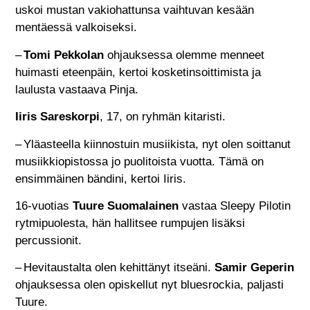
uskoi mustan vakiohattunsa vaihtuvan kesään
mentäessä valkoiseksi.
–
Tomi Pekkolan
ohjauksessa olemme menneet
huimasti eteenpäin, kertoi kosketinsoittimista ja
laulusta vastaava Pinja.
Iiris Sareskorpi
, 17, on ryhmän kitaristi.
– Yläasteella kiinnostuin musiikista, nyt olen soittanut
musiikkiopistossa jo puolitoista vuotta. Tämä on
ensimmäinen bändini, kertoi Iiris.
16-vuotias
Tuure Suomalainen
vastaa Sleepy Pilotin
rytmipuolesta, hän hallitsee rumpujen lisäksi
percussionit.
– Hevitaustalta olen kehittänyt itseäni.
Samir Geperin
ohjauksessa olen opiskellut nyt bluesrockia, paljasti
Tuure.