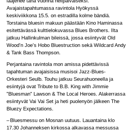
laajenee tänä vuonna nelipäiväiseksi.
Avajaistapahtumassa ravintola Hyökyssä
keskiviikkona 15.5. on estradilla kolme bändiä.
Torstaina bluesin makuun päästään Kino Haminassa
esitettävässä kulttielokuvassa Blues Brothers. Ilta
jatkuu Hallinkulman bileissä, jossa esiintyvät Old
Wood’n Joe’s Hobo Bluestruction sekä Wildcard Andy
& Tank Bass Thompson.
Perjantaina ravintola mon ­amissa pidettävissä
tapahtuman avajaisissa musisoi Jazz-Blues-
Orkesteri Seulb. Touhu jatkuu Seurahuoneella ja
esiintyjä ovat Tribute to B.B. King with Jimmie
”Bluesman” Lawson & The Local Heroes. Alakerrassa
esiintyvät Vai Vai Set ja heti puolenyön jälkeen The
Bluezy Expectations.
– Bluesmessu on Mosnan uutuus. Lauantaina klo
17.30 Johanneksen kirkossa alkavassa messussa