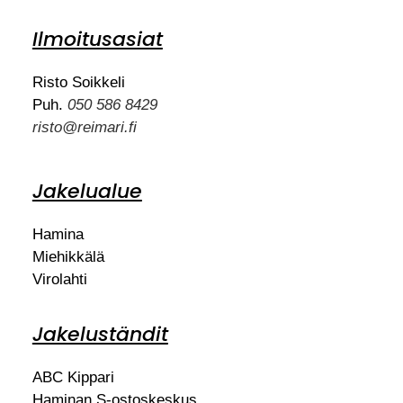
Ilmoitusasiat
Risto Soikkeli
Puh.
050 586 8429
risto@reimari.fi
Jakelualue
Hamina
Miehikkälä
Virolahti
Jakeluständit
ABC Kippari
Haminan S-ostoskeskus