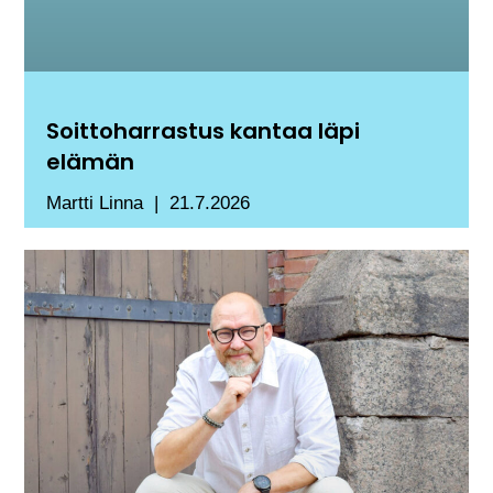
Soittoharrastus kantaa läpi
elämän
Martti Linna
21.7.2026