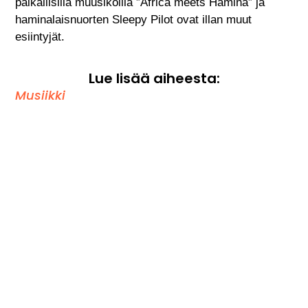
paikallisilla muusikoilla ”Africa meets Hamina” ja
haminalaisnuorten Sleepy Pilot ovat illan muut
esiintyjät.
Lue lisää aiheesta:
Musiikki