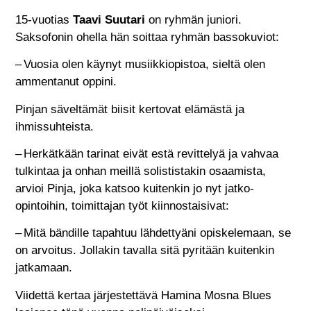
15-vuotias
Taavi Suutari
on ryhmän juniori.
Saksofonin ohella hän soittaa ryhmän bassokuviot:
– Vuosia olen käynyt musiikkiopistoa, sieltä olen
ammentanut oppini.
Pinjan säveltämät biisit kertovat elämästä ja
ihmissuhteista.
– Herkätkään tarinat eivät estä revittelyä ja vahvaa
tulkintaa ja onhan meillä solististakin osaamista,
arvioi Pinja, joka katsoo kuitenkin jo nyt jatko-
opintoihin, toimittajan työt kiinnostaisivat:
– Mitä bändille tapahtuu lähdettyäni opiskelemaan, se
on arvoitus. Jollakin tavalla sitä pyritään kuitenkin
jatkamaan.
Viidettä kertaa järjestettävä Hamina Mosna Blues