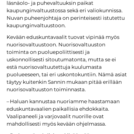
läsnäolo- ja puhevaltuuksin paikat
kaupunginvaltuustossa sekä eri valiokunnissa.
Nuvan puheenjohtaja on perinteisesti istutettu
kaupunginvaltuustoon.
Kevään eduskuntavaalit tuovat vipinää myös
nuorisovaltuustoon. Nuorisovaltuuston
toiminta on puoluepoliittisesti ja
uskonnollisesti sitoutumatonta, mutta se ei
estä nuorisovaltuutettuja kuulumasta
puolueeseen, tai eri uskontokuntiin. Nämä asiat
täytyy kuitenkin Sannin mukaan pitää erillään
nuorisovaltuuston toiminnasta.
– Haluan kannustaa nuoriamme haastamaan
eduskuntavaalien paikallisia ehdokkaita.
Vaalipaneeli ja varjovaalit nuorille ovat
mahdollisesti myös kevään ohjelmassa.