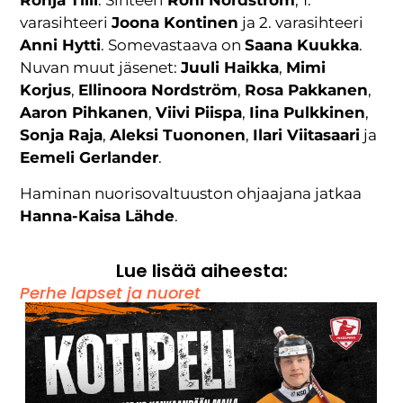
Ronja Tilli
. Sihteeri
Roni Nordström
, 1.
varasihteeri
Joona Kontinen
ja 2. varasihteeri
Anni Hytti
. Somevastaava on
Saana Kuukka
.
Nuvan muut jäsenet:
Juuli Haikka
,
Mimi
Korjus
,
Ellinoora Nordström
,
Rosa Pakkanen
,
Aaron Pihkanen
,
Viivi Piispa
,
Iina Pulkkinen
,
Sonja Raja
,
Aleksi Tuononen
,
Ilari Viitasaari
ja
Eemeli Gerlander
.
Haminan nuorisovaltuuston ohjaajana jatkaa
Hanna-Kaisa Lähde
.
Lue lisää aiheesta:
Perhe lapset ja nuoret