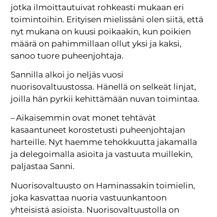
jotka ilmoittautuivat rohkeasti mukaan eri
toimintoihin. Erityisen mielissäni olen siitä, että
nyt mukana on kuusi poikaakin, kun poikien
määrä on pahimmillaan ollut yksi ja kaksi,
sanoo tuore puheenjohtaja.
Sannilla alkoi jo neljäs vuosi
nuorisovaltuustossa. Hänellä on selkeät linjat,
joilla hän pyrkii kehittämään nuvan toimintaa.
– Aikaisemmin ovat monet tehtävät
kasaantuneet korostetusti puheenjohtajan
harteille. Nyt haemme tehokkuutta jakamalla
ja delegoimalla asioita ja vastuuta muillekin,
paljastaa Sanni.
Nuorisovaltuusto on Haminassakin toimielin,
joka kasvattaa nuoria vastuunkantoon
yhteisistä asioista. Nuorisovaltuustolla on