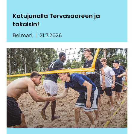
Katujunalla Tervasaareen ja
takaisin!
Reimari
21.7.2026