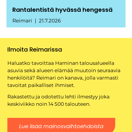
Rantalentistä hyvässä hengessä
Reimari
21.7.2026
Ilmoita Reimarissa
Haluatko tavoittaa Haminan talousalueella
asuvia sekä alueen elämää muutoin seuraavia
henkilöitä? Reimari on kanava, jolla varmasti
tavoitat paikalliset ihmiset.
Rakastettu ja odotettu lehti ilmestyy joka
keskiviikko noin 14 500 talouteen.
Lue lisää mainosvaihtoehdoista