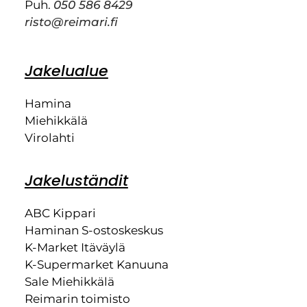
Puh.
050 586 8429
risto@reimari.fi
Jakelualue
Hamina
Miehikkälä
Virolahti
Jakeluständit
ABC Kippari
Haminan S-ostoskeskus
K-Market Itäväylä
K-Supermarket Kanuuna
Sale Miehikkälä
Reimarin toimisto