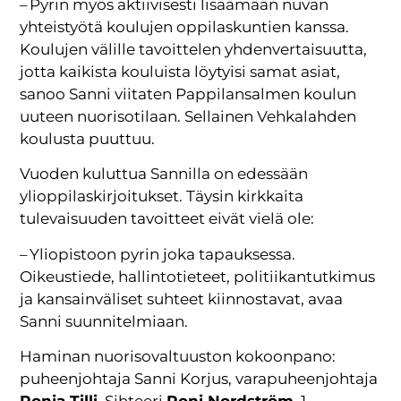
– Pyrin myös aktiivisesti lisäämään nuvan
yhteistyötä koulujen oppilaskuntien kanssa.
Koulujen välille tavoittelen yhdenvertaisuutta,
jotta kaikista kouluista löytyisi samat asiat,
sanoo Sanni viitaten Pappilansalmen koulun
uuteen nuorisotilaan. Sellainen Vehkalahden
koulusta puuttuu.
Vuoden kuluttua Sannilla on edessään
ylioppilaskirjoitukset. Täysin kirkkaita
tulevaisuuden tavoitteet eivät vielä ole:
– Yliopistoon pyrin joka tapauksessa.
Oikeustiede, hallintotieteet, politiikantutkimus
ja kansainväliset suhteet kiinnostavat, avaa
Sanni suunnitelmiaan.
Haminan nuorisovaltuuston kokoonpano:
puheenjohtaja Sanni Korjus, varapuheenjohtaja