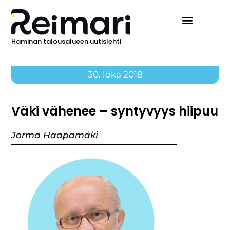
Haminan talousalueen uutislehti
30. loka 2018
Väki vähenee – syntyvyys hiipuu
Jorma Haapamäki