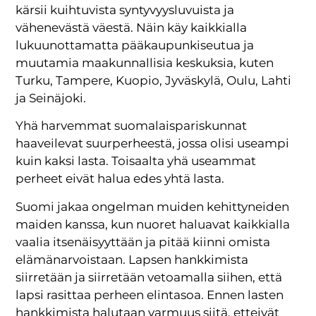
kärsii kuihtuvista syntyvyysluvuista ja
vähenevästä väestä. Näin käy kaikkialla
lukuunottamatta pääkaupunkiseutua ja
muutamia maakunnallisia keskuksia, kuten
Turku, Tampere, Kuopio, Jyväskylä, Oulu, Lahti
ja Seinäjoki.
Yhä harvemmat suomalaispariskunnat
haaveilevat suurperheestä, jossa olisi useampi
kuin kaksi lasta. Toisaalta yhä useammat
perheet eivät halua edes yhtä lasta.
Suomi jakaa ongelman muiden kehittyneiden
maiden kanssa, kun nuoret haluavat kaikkialla
vaalia itsenäisyyttään ja pitää kiinni omista
elämänarvoistaan. Lapsen hankkimista
siirretään ja siirretään vetoamalla siihen, että
lapsi rasittaa perheen elintasoa. Ennen lasten
hankkimista halutaan varmuus siitä, etteivät