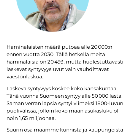
Haminalaisten määrä putoaa alle 20 000:n
ennen vuotta 2030. Tällä hetkellä meitä
haminalaisia on 20 493, mutta huolestuttavasti
laskevat syntyvyysluvut vain vauhdittavat
väestönlaskua.
Laskeva syntyvyys koskee koko kansakuntaa.
Tänä vuonna Suomeen syntyy alle 50 000 lasta.
Saman verran lapsia syntyi viimeksi 1800-luvun
puolivälissä, jolloin koko maan asukasluku oli
noin 1,65 miljoonaa.
Suurin osa maamme kunnista ja kaupungeista