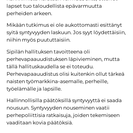
lapset tuo taloudellista epävarmuutta
perheiden arkeen.
Mikään tutkimus ei ole aukottomasti esittänyt
syitä syntyvyyden laskuun. Jos syyt löydettäisiin,
niihin myös puututtaisiin.
Sipilän hallituksen tavoitteena oli
perhevapaauudistuksen läpivieminen, mutta
tällä hallituskaudella se ei toteudu.
Perhevapaauudistus olisi kuitenkin ollut tärkeä
naisten työmarkkina-asemalle, perheille,
työelämälle ja lapsille.
Hallinnollisilla päätöksillä syntyvyyttä ei saada
nousuun. Syntyvyyden nouseminen vaatii
perhepoliittisia ratkaisuja, joiden tekemiseen
vaaditaan kovia päätöksiä.