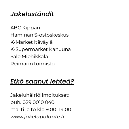
Jakeluständit
ABC Kippari
Haminan S-ostoskeskus
K-Market Itäväylä
K-Supermarket Kanuuna
Sale Miehikkälä
Reimarin toimisto
Etkö saanut lehteä?
Jakeluhäiriöilmoitukset:
puh. 029 0010 040
ma, ti ja to klo 9.00–14.00
www.jakelupalaute.fi