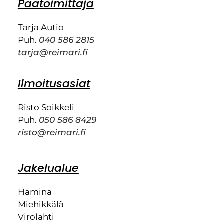
Päätoimittaja
Tarja Autio
Puh.
040 586 2815
tarja@reimari.fi
Ilmoitusasiat
Risto Soikkeli
Puh.
050 586 8429
risto@reimari.fi
Jakelualue
Hamina
Miehikkälä
Virolahti