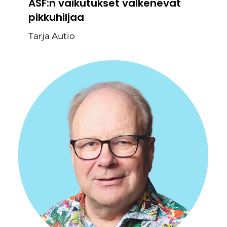
ASF:n vaikutukset valkenevat
pikkuhiljaa
Tarja Autio