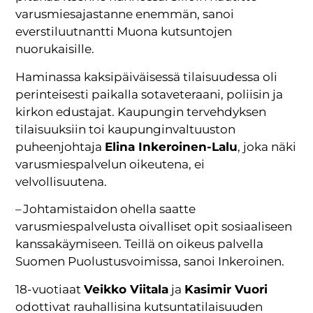
varusmiesajastanne enemmän, sanoi
everstiluutnantti Muona kutsuntojen
nuorukaisille.
Haminassa kaksipäiväisessä tilaisuudessa oli
perinteisesti paikalla sotaveteraani, poliisin ja
kirkon edustajat. Kaupungin tervehdyksen
tilaisuuksiin toi kaupunginvaltuuston
puheenjohtaja
Elina Inkeroinen-Lalu
, joka näki
varusmiespalvelun oikeutena, ei
velvollisuutena.
– Johtamistaidon ohella saatte
varusmiespalvelusta oivalliset opit sosiaaliseen
kanssakäymiseen. Teillä on oikeus palvella
Suomen Puolustusvoimissa, sanoi Inkeroinen.
18-vuotiaat
Veikko Viitala
ja
Kasimir Vuori
odottivat rauhallisina kutsuntatilaisuuden