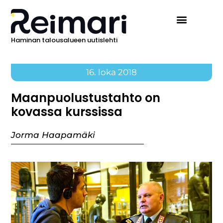
Haminan talousalueen uutislehti
16. loka 2018
Maanpuolustustahto on
kovassa kurssissa
Jorma Haapamäki