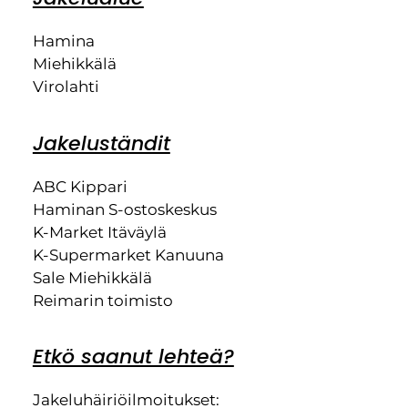
Hamina
Miehikkälä
Virolahti
Jakeluständit
ABC Kippari
Haminan S-ostoskeskus
K-Market Itäväylä
K-Supermarket Kanuuna
Sale Miehikkälä
Reimarin toimisto
Etkö saanut lehteä?
Jakeluhäiriöilmoitukset: