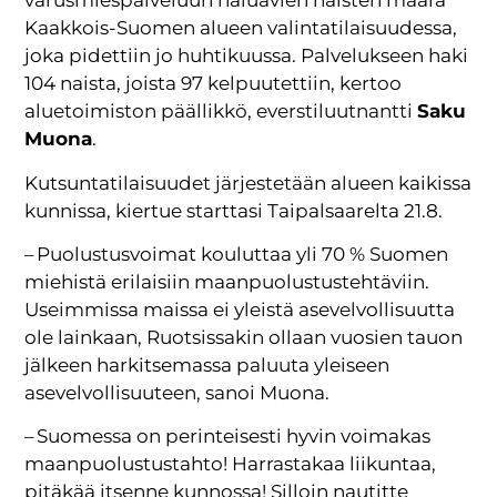
varusmiespalveluun haluavien naisten määrä
Kaakkois-Suomen alueen valintatilaisuudessa,
joka pidettiin jo huhtikuussa. Palvelukseen haki
104 naista, joista 97 kelpuutettiin, kertoo
aluetoimiston päällikkö, everstiluutnantti
Saku
Muona
.
Kutsuntatilaisuudet järjestetään alueen kaikissa
kunnissa, kiertue starttasi Taipalsaarelta 21.8.
– Puolustusvoimat kouluttaa yli 70 % Suomen
miehistä erilaisiin maanpuolustustehtäviin.
Useimmissa maissa ei yleistä asevelvollisuutta
ole lainkaan, Ruotsissakin ollaan vuosien tauon
jälkeen harkitsemassa paluuta yleiseen
asevelvollisuuteen, sanoi Muona.
– Suomessa on perinteisesti hyvin voimakas
maanpuolustustahto! Harrastakaa liikuntaa,
pitäkää itsenne kunnossa! Silloin nautitte