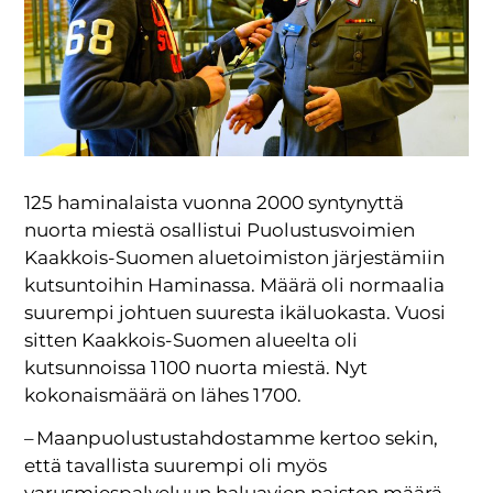
125 haminalaista vuonna 2000 syntynyttä
nuorta miestä osallistui Puolustusvoimien
Kaakkois-Suomen aluetoimiston järjestämiin
kutsuntoihin Haminassa. Määrä oli normaalia
suurempi johtuen suuresta ikäluokasta. Vuosi
sitten Kaakkois-Suomen alueelta oli
kutsunnoissa 1 100 nuorta miestä. Nyt
kokonaismäärä on lähes 1 700.
– Maanpuolustustahdostamme kertoo sekin,
että tavallista suurempi oli myös