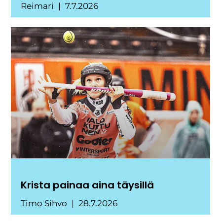
Reimari
7.7.2026
Krista painaa aina täysillä
Timo Sihvo
28.7.2026