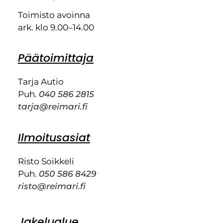
Toimisto avoinna
ark. klo 9.00–14.00
Päätoimittaja
Tarja Autio
Puh.
040 586 2815
tarja@reimari.fi
Ilmoitusasiat
Risto Soikkeli
Puh.
050 586 8429
risto@reimari.fi
Jakelualue