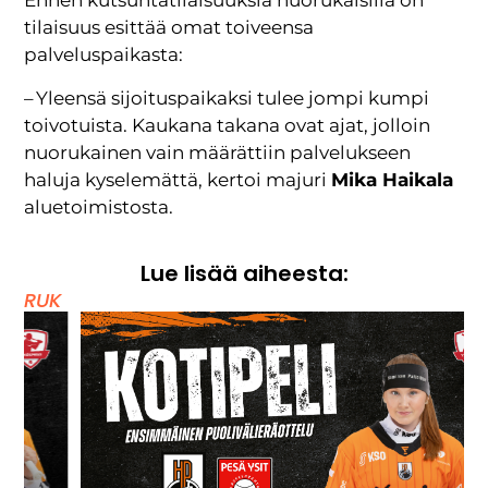
Ennen kutsuntatilaisuuksia nuorukaisilla on
tilaisuus esittää omat toiveensa
palveluspaikasta:
– Yleensä sijoituspaikaksi tulee jompi kumpi
toivotuista. Kaukana takana ovat ajat, jolloin
nuorukainen vain määrättiin palvelukseen
haluja kyselemättä, kertoi majuri
Mika Haikala
aluetoimistosta.
Lue lisää aiheesta:
RUK