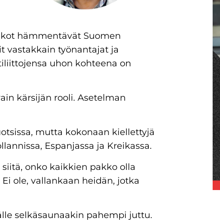
t lakot hämmentävät Suomen
it vastakkain työnantajat ja
tiliittojensa uhon kohteena on
 vain kärsijän rooli. Asetelman
Ruotsissa, mutta kokonaan kiellettyjä
llannissa, Espanjassa ja Kreikassa.
 siitä, onko kaikkien pakko olla
Ei ole, vallankaan heidän, jotka
jälle selkäsaunaakin pahempi juttu.