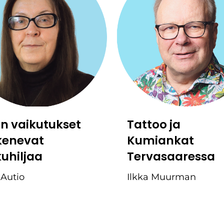
:n vaikutukset
Tattoo ja
kenevat
Kumiankat
kuhiljaa
Tervasaaressa
 Autio
Ilkka Muurman