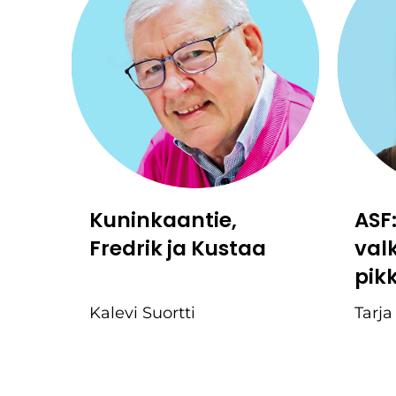
Kuninkaantie,
ASF
Fredrik ja Kustaa
val
pik
Kalevi Suortti
Tarja