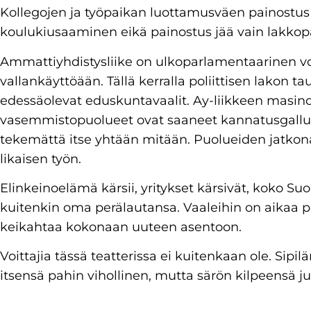
Kollegojen ja työpaikan luottamusväen painostus
koulukiusaaminen eikä painostus jää vain lakkopä
Ammattiyhdistysliike on ulkoparlamentaarinen vo
vallankäyttöään. Tällä kerralla poliittisen lakon t
edessäolevat eduskuntavaalit. Ay-liikkeen masin
vasemmistopuolueet ovat saaneet kannatusgallup
tekemättä itse yhtään mitään. Puolueiden jatkona
likaisen työn.
Elinkeinoelämä kärsii, yritykset kärsivät, koko Suo
kuitenkin oma perälautansa. Vaaleihin on aikaa pu
keikahtaa kokonaan uuteen asentoon.
Voittajia tässä teatterissa ei kuitenkaan ole. Sipil
itsensä pahin vihollinen, mutta särön kilpeensä ju