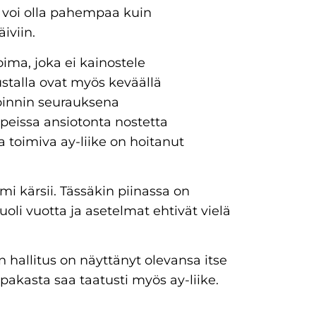
 voi olla pahempaa kuin
iviin.
ima, joka ei kainostele
austalla ovat myös keväällä
oinnin seurauksena
eissa ansiotonta nostetta
 toimiva ay-liike on hoitanut
mi kärsii. Tässäkin piinassa on
oli vuotta ja asetelmat ehtivät vielä
än hallitus on näyttänyt olevansa itse
pakasta saa taatusti myös ay-liike.