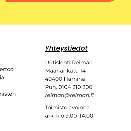
Yhteystiedot
Uutislehti Reimari
kertoo
Maariankatu 14
ia
49400 Hamina
Puh. 0104 210 200
misten
reimari@reimari.fi
Toimisto avoinna
ark. klo 9.00–14.00