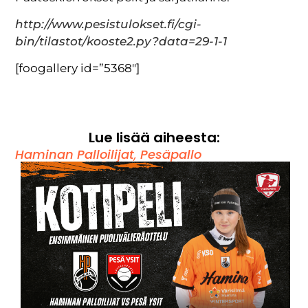
http://www.pesistulokset.fi/cgi-
bin/tilastot/kooste2.py?data=29-1-1
[foogallery id=”5368″]
Lue lisää aiheesta:
Haminan Palloilijat
,
Pesäpallo