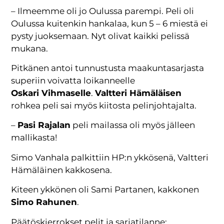
– Ilmeemme oli jo Oulussa parempi. Peli oli
Oulussa kuitenkin hankalaa, kun 5 – 6 miestä ei
pysty juoksemaan. Nyt olivat kaikki pelissä
mukana.
Pitkänen antoi tunnustusta maakuntasarjasta
superiin voivatta loikanneelle
Oskari Vihmaselle
.
Valtteri Hämäläisen
rohkea peli sai myös kiitosta pelinjohtajalta.
–
Pasi Rajalan
peli mailassa oli myös jälleen
mallikasta!
Simo Vanhala palkittiin HP:n ykkösenä, Valtteri
Hämäläinen kakkosena.
Kiteen ykkönen oli Sami Partanen, kakkonen
Simo Rahunen
.
Päätöskierrokset pelit ja sarjatilanne: