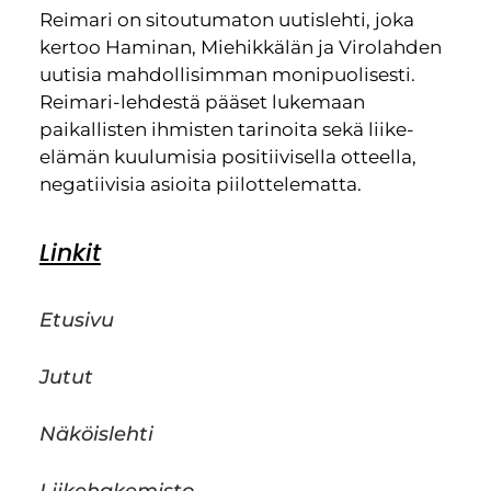
Reimari on sitoutumaton uutislehti, joka
kertoo Haminan, Miehikkälän ja Virolahden
uutisia mahdollisimman monipuolisesti.
Reimari-lehdestä pääset lukemaan
paikallisten ihmisten tarinoita sekä liike-
elämän kuulumisia positiivisella otteella,
negatiivisia asioita piilottelematta.
Linkit
Etusivu
Jutut
Näköislehti
Liikehakemisto