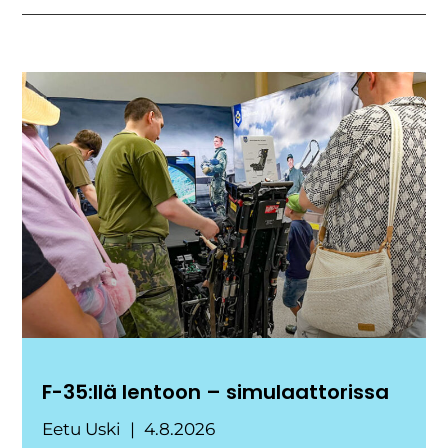
F-35:llä lentoon – simulaattorissa
Eetu Uski
4.8.2026