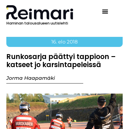
Haminan talousalueen uutislehti
16. elo 2018
Runkosarja päättyi tappioon –
katseet jo karsintapeleissä
Jorma Haapamäki