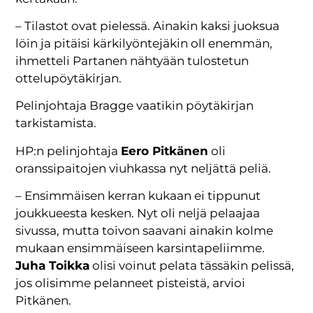
– Tilastot ovat pielessä. Ainakin kaksi juoksua
löin ja pitäisi kärkilyöntejäkin oll enemmän,
ihmetteli Partanen nähtyään tulostetun
ottelupöytäkirjan.
Pelinjohtaja Bragge vaatikin pöytäkirjan
tarkistamista.
HP:n pelinjohtaja
Eero Pitkänen
oli
oranssipaitojen viuhkassa nyt neljättä peliä.
– Ensimmäisen kerran kukaan ei tippunut
joukkueesta kesken. Nyt oli neljä pelaajaa
sivussa, mutta toivon saavani ainakin kolme
mukaan ensimmäiseen karsintapeliimme.
Juha Toikka
olisi voinut pelata tässäkin pelissä,
jos olisimme pelanneet pisteistä, arvioi
Pitkänen.