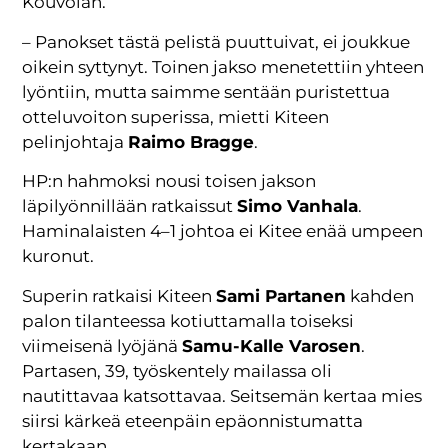
Kouvolan.
– Panokset tästä pelistä puuttuivat, ei joukkue
oikein syttynyt. Toinen jakso menetettiin yhteen
lyöntiin, mutta saimme sentään puristettua
otteluvoiton superissa, mietti Kiteen
pelinjohtaja
Raimo Bragge
.
HP:n hahmoksi nousi toisen jakson
läpilyönnillään ratkaissut
Simo Vanhala
.
Haminalaisten 4–1 johtoa ei Kitee enää umpeen
kuronut.
Superin ratkaisi Kiteen
Sami Partanen
kahden
palon tilanteessa kotiuttamalla toiseksi
viimeisenä lyöjänä
Samu-Kalle Varosen
.
Partasen, 39, työskentely mailassa oli
nautittavaa katsottavaa. Seitsemän kertaa mies
siirsi kärkeä eteenpäin epäonnistumatta
kertakaan.