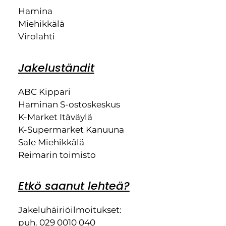
Hamina
Miehikkälä
Virolahti
Jakeluständit
ABC Kippari
Haminan S-ostoskeskus
K-Market Itäväylä
K-Supermarket Kanuuna
Sale Miehikkälä
Reimarin toimisto
Etkö saanut lehteä?
Jakeluhäiriöilmoitukset:
puh. 029 0010 040