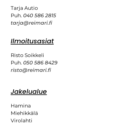
Tarja Autio
Puh.
040 586 2815
tarja@reimari.fi
Ilmoitusasiat
Risto Soikkeli
Puh.
050 586 8429
risto@reimari.fi
Jakelualue
Hamina
Miehikkälä
Virolahti