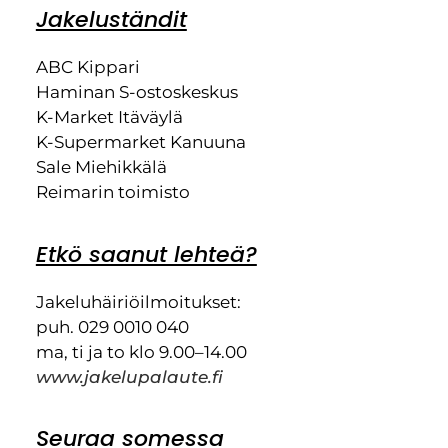
Jakeluständit
ABC Kippari
Haminan S-ostoskeskus
K-Market Itäväylä
K-Supermarket Kanuuna
Sale Miehikkälä
Reimarin toimisto
Etkö saanut lehteä?
Jakeluhäiriöilmoitukset:
puh. 029 0010 040
ma, ti ja to klo 9.00–14.00
www.jakelupalaute.fi
Seuraa somessa