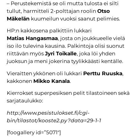
– Perustekemistä se oli mutta tulosta ei silti
tullut, harmitteli 2-polttajan roolin
Otso
Mäkelän
kuumeilun vuoksi saanut pelimies.
HP:n kakkosena palkittiin lukkari
Matias Hangasmaa
, josta on joukkueelle vielä
iso ilo tulevina kausina. Palkintoja olisi suonut
riittävän myös
Jyri Toikalle
, joka löi yhden
juoksun ja meni jokerina tyylikkäästi kentälle.
Vieraitten ykkönen oli lukkari
Perttu Ruuska
,
kakkonen
Mikko Kanala
.
Kierrokset superpesiksen pelit tilastoineen sekä
sarjataulukko:
http://www.pesistulokset.fi/cgi-
bin/tilastot/kooste2.py?data=29-1-1
[foogallery id=”5071″]