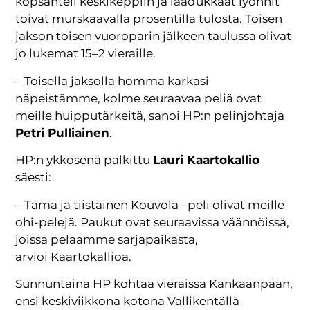
kopsahteli keskikeppiin ja laadukkaat lyönnit
toivat murskaavalla prosentilla tulosta. Toisen
jakson toisen vuoroparin jälkeen taulussa olivat
jo lukemat 15–2 vieraille.
– Toisella jaksolla homma karkasi
näpeistämme, kolme seuraavaa peliä ovat
meille huipputärkeitä, sanoi HP:n pelinjohtaja
Petri Pulliainen
.
HP:n ykkösenä palkittu
Lauri Kaartokallio
säesti:
– Tämä ja tiistainen Kouvola –peli olivat meille
ohi-pelejä. Paukut ovat seuraavissa väännöissä,
joissa pelaamme sarjapaikasta,
arvioi Kaartokallioa.
Sunnuntaina HP kohtaa vieraissa Kankaanpään,
ensi keskiviikkona kotona Vallikentällä