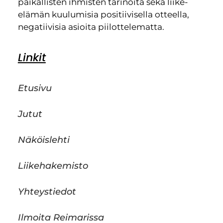
paikallisten ihmisten tarinoita sekä liike-
elämän kuulumisia positiivisella otteella,
negatiivisia asioita piilottelematta.
Linkit
Etusivu
Jutut
Näköislehti
Liikehakemisto
Yhteystiedot
Ilmoita Reimarissa