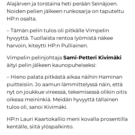
Alajärven ja torstaina heti perään Seinäjoen.
Noiden pelien jälkeen runkosarja on taputeltu
HP:n osalta.
– Tämän pelin tulos oli pitkälle Vimpelin
hyvyyttä. Tuollaista rentoa lyömistä näkee
harvoin, kiteytti HP:n Pulliainen.
Vimpelin pelinjohtaja
Sami-Petteri Kivimäki
äityi pelin jälkeen kaunopuheiseksi:
– Hieno palata pitkästä aikaa näihin Haminan
puitteisiin. Jo aamun lämmittelyssä näin, että
nyt on joukkue vireessä, tekemisessä olikin oitis
oikeaa meininkiä. Meidän hyvyyttä tällainen
tulos oli, sanoi Kivimäki.
HP:n Lauri Kaartokallio meni kovalla prosentilla
kentälle, siitä ylöspalkinto.