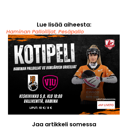
Lue lisää aiheesta:
Haminan Palloilijat
,
Pesäpallo
Jaa artikkeli somessa