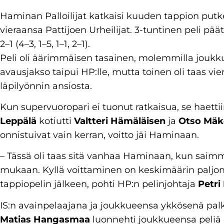
Haminan Palloilijat katkaisi kuuden tappion putk
vieraansa Pattijoen Urheilijat. 3-tuntinen peli pää
2–1 (4–3, 1–5, 1–1, 2–1).
Peli oli äärimmäisen tasainen, molemmilla joukku
avausjakso taipui HP:lle, mutta toinen oli taas vie
läpilyönnin ansiosta.
Kun supervuoropari ei tuonut ratkaisua, se haetti
Leppälä
kotiutti
Valtteri Hämäläisen
ja
Otso Mäk
onnistuivat vain kerran, voitto jäi Haminaan.
– Tässä oli taas sitä vanhaa Haminaan, kun saimm
mukaan. Kyllä voittaminen on keskimäärin palj
tappiopelin jälkeen, pohti HP:n pelinjohtaja
Petri
IS:n avainpelaajana ja joukkueensa ykkösenä palk
Matias Hangasmaa
luonnehti joukkueensa peliä 