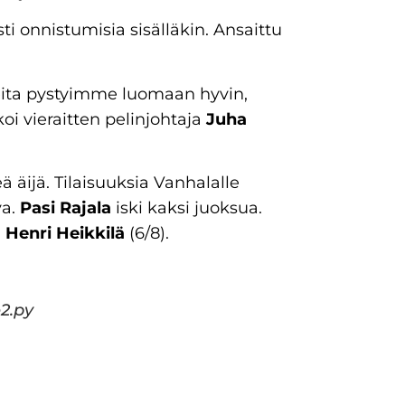
sti onnistumisia sisälläkin. Ansaittu
nteita pystyimme luomaan hyvin,
koi vieraitten pelinjohtaja
Juha
eä äijä. Tilaisuuksia Vanhalalle
va.
Pasi Rajala
iski kaksi juoksua.
a
Henri Heikkilä
(6/8).
e2.py