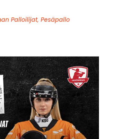
n Palloilijat
,
Pesäpallo