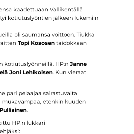
ensa kaadettuaan Vallikentällä
ttyi kotiutuslyöntien jälkeen lukemiin
eilla oli saumansa voittoon. Tiukka
raitten
Topi Kososen
taidokkaan
in kotiutuslyönneillä. HP:n
Janne
elä
Joni Lehikoisen
. Kun vieraat
e pari pelaajaa sairastuvalta
on mukavampaa, etenkin kuuden
 Pulliainen
.
ittu HP:n lukkari
ehjäksi: