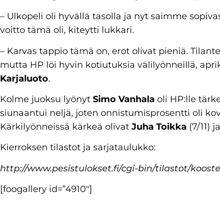
– Ulkopeli oli hyvällä tasolla ja nyt saimme sopiva
voitto tämä oli, kiteytti lukkari.
– Karvas tappio tämä on, erot olivat pieniä. Tila
mutta HP löi hyvin kotiutuksia välilyönneillä, apri
Karjaluoto
.
Kolme juoksu lyönyt
Simo Vanhala
oli HP:lle tärk
siunaantui neljä, joten onnistumisprosentti oli ko
Kärkilyönneissä kärkeä olivat
Juha Toikka
(7/11) j
Kierroksen tilastot ja sarjataulukko:
http://www.pesistulokset.fi/cgi-bin/tilastot/koost
[foogallery id=”4910″]