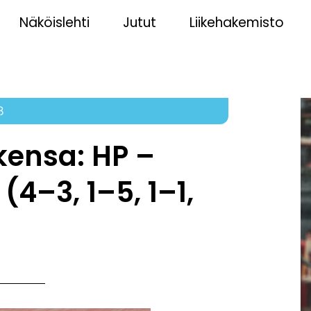
Näköislehti
Jutut
Liikehakemisto
8
kensa: HP –
 (4–3, 1–5, 1–1,