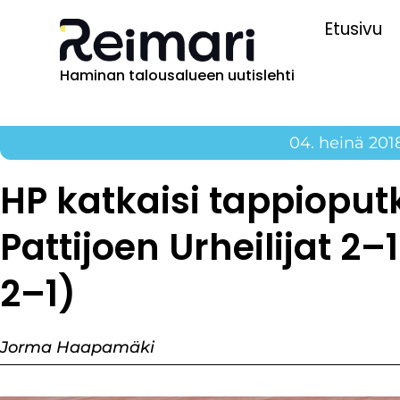
Etusivu
Haminan talousalueen uutislehti
04. heinä 201
HP katkaisi tappioput
Pattijoen Urheilijat 2–1
2–1)
Jorma Haapamäki