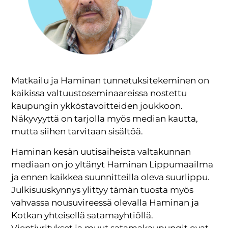
Matkailu ja Haminan tunnetuksitekeminen on
kaikissa valtuustoseminaareissa nostettu
kaupungin ykköstavoitteiden joukkoon.
Näkyvyyttä on tarjolla myös median kautta,
mutta siihen tarvitaan sisältöä.
Haminan kesän uutisaiheista valtakunnan
mediaan on jo yltänyt Haminan Lippumaailma
ja ennen kaikkea suunnitteilla oleva suurlippu.
Julkisuuskynnys ylittyy tämän tuosta myös
vahvassa nousuvireessä olevalla Haminan ja
Kotkan yhteisellä satamayhtiöllä.
Vientiyritykset ja muut satamakaupungit ovat