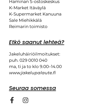
Haminan S-ostoskeskus
K-Market Itäväylä
K-Supermarket Kanuuna
Sale Miehikkälä
Reimarin toimisto
Etkö saanut lehteä?
Jakeluhäiriöilmoitukset:
puh. 029 0010 040
ma, ti ja to klo 9.00–14.00
www.jakelupalaute.fi
Seuraa somessa