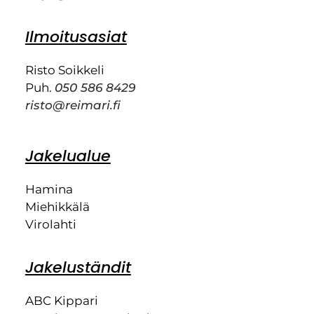
Ilmoitusasiat
Risto Soikkeli
Puh.
050 586 8429
risto@reimari.fi
Jakelualue
Hamina
Miehikkälä
Virolahti
Jakeluständit
ABC Kippari