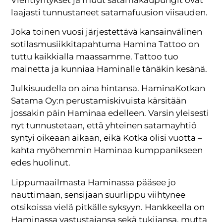
laajasti tunnustaneet satamafuusion viisauden.
Joka toinen vuosi järjestettävä kansainvälinen
sotilasmusiikkitapahtuma Hamina Tattoo on
tuttu kaikkialla maassamme. Tattoo tuo
mainetta ja kunniaa Haminalle tänäkin kesänä.
Julkisuudella on aina hintansa. HaminaKotkan
Satama Oy:n perustamiskivuista kärsitään
jossakin päin Haminaa edelleen. Varsin yleisesti
nyt tunnustetaan, että yhteinen satamayhtiö
syntyi oikeaan aikaan, eikä Kotka olisi vuotta –
kahta myöhemmin Haminaa kumppanikseen
edes huolinut.
Lippumaailmasta Haminassa pääsee jo
nauttimaan, sensijaan suurlippu viihtynee
otsikoissa vielä pitkälle syksyyn. Hankkeella on
Haminassa vastustajansa sekä tukijansa, mutta