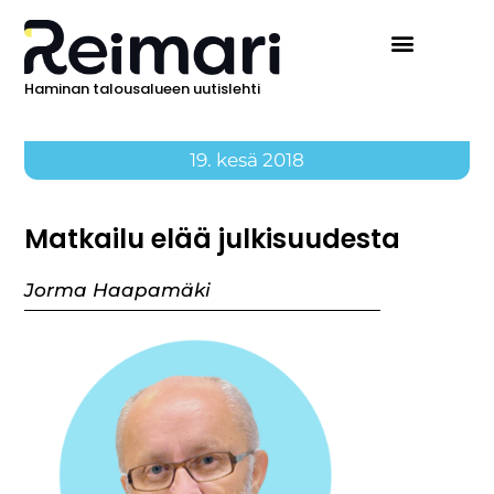
Haminan talousalueen uutislehti
19. kesä 2018
Matkailu elää julkisuudesta
Jorma Haapamäki