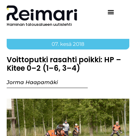
Haminan talousalueen uutislehti
07. kesä 2018
Voittoputki rasahti poikki: HP –
Kitee 0–2 (1–6, 3–4)
Jorma Haapamäki