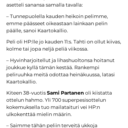
asetteli sanansa samalla tavalla:
– Tunnepuolella kauden heikoin pelimme,
emme päässeet oikeastaan lainkaan pelin
päälle, sanoi Kaartokallio.
Peli oli HP:lle jo kauden 11:s. Tahti on ollut kiivas,
kolme tai jopa neljä peliä viikossa.
– Hyvinharjoitellut ja lihashuoltonsa hoitanut
joukkue kyllä tämän kestää. Rankempi
peliruuhka meitä odottaa heinäkuussa, latasi
Kaartokallio.
Kiteen 38-vuotis
Sami Partanen
oli kiistatta
ottelun hahmo. Yli 700 superpesisottelun
kokemuksella tuo mailataituri vei HP:n
ulkokenttää mielin määrin.
– Saimme tähän peliin terveitä ukkoja