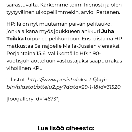
sairastuvalta. Kärkemme toimi hienosti ja olen
tyytyväinen ulkopeliimmekin, arvioi Partanen.
HP:llä on nyt muutaman päivän pelitauko,
jonka aikana myös joukkueen ankkuri
Juha
Toikka
toipunee pelikuntoon. Ensi tiistaina HP
matkustaa Seinäjoelle Maila-Jussien vieraaksi.
Perjantaina 15.6. Vallikentälle HP:n 90-
vuotisjuhlaotteluun vastustajaksi saapuu rakas
vihollinen KPL.
Tilastot:
http://www.pesistulokset.fi/cgi-
bin/tilastot/ottelu2.py?data=29-1-1&id=31520
[foogallery id=”4673″]
Lue lisää aiheesta: