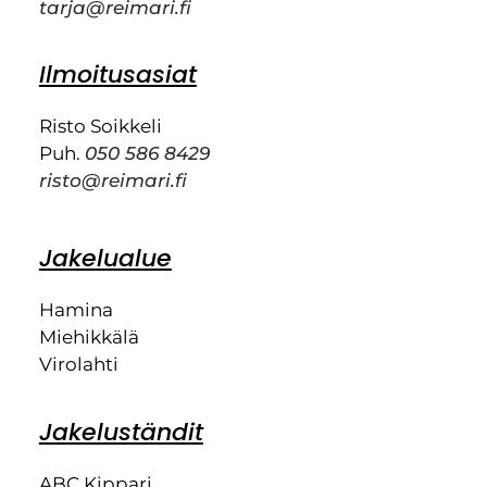
tarja@reimari.fi
Ilmoitusasiat
Risto Soikkeli
Puh.
050 586 8429
risto@reimari.fi
Jakelualue
Hamina
Miehikkälä
Virolahti
Jakeluständit
ABC Kippari