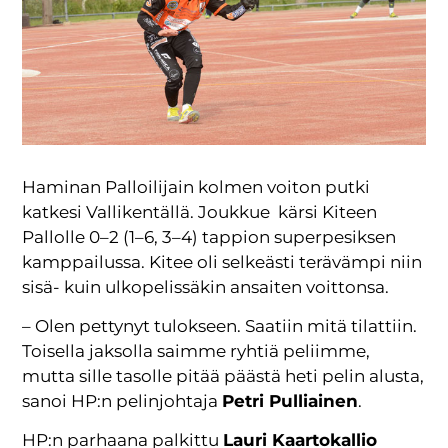
Haminan Palloilijain kolmen voiton putki
katkesi Vallikentällä. Joukkue kärsi Kiteen
Pallolle 0–2 (1–6, 3–4) tappion superpesiksen
kamppailussa. Kitee oli selkeästi terävämpi niin
sisä- kuin ulkopelissäkin ansaiten voittonsa.
– Olen pettynyt tulokseen. Saatiin mitä tilattiin.
Toisella jaksolla saimme ryhtiä peliimme,
mutta sille tasolle pitää päästä heti pelin alusta,
sanoi HP:n pelinjohtaja
Petri Pulliainen
.
HP:n parhaana palkittu
Lauri Kaartokallio