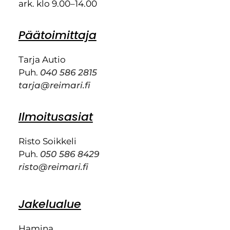
ark. klo 9.00–14.00
Päätoimittaja
Tarja Autio
Puh.
040 586 2815
tarja@reimari.fi
Ilmoitusasiat
Risto Soikkeli
Puh.
050 586 8429
risto@reimari.fi
Jakelualue
Hamina