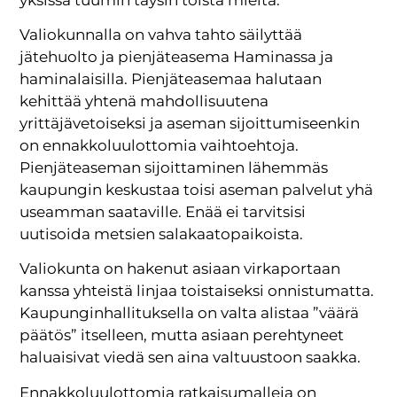
Valiokunnalla on vahva tahto säilyttää
jätehuolto ja pienjäteasema Haminassa ja
haminalaisilla. Pienjäteasemaa halutaan
kehittää yhtenä mahdollisuutena
yrittäjävetoiseksi ja aseman sijoittumiseenkin
on ennakkoluulottomia vaihtoehtoja.
Pienjäteaseman sijoittaminen lähemmäs
kaupungin keskustaa toisi aseman palvelut yhä
useamman saataville. Enää ei tarvitsisi
uutisoida metsien salakaatopaikoista.
Valiokunta on hakenut asiaan virkaportaan
kanssa yhteistä linjaa toistaiseksi onnistumatta.
Kaupunginhallituksella on valta alistaa ”väärä
päätös” itselleen, mutta asiaan perehtyneet
haluaisivat viedä sen aina valtuustoon saakka.
Ennakkoluulottomia ratkaisumalleja on