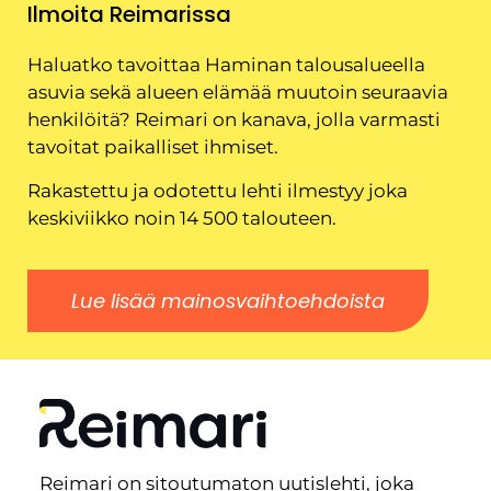
Ilmoita Reimarissa
Haluatko tavoittaa Haminan talousalueella
asuvia sekä alueen elämää muutoin seuraavia
henkilöitä? Reimari on kanava, jolla varmasti
tavoitat paikalliset ihmiset.
Rakastettu ja odotettu lehti ilmestyy joka
keskiviikko noin 14 500 talouteen.
Lue lisää mainosvaihtoehdoista
Reimari on sitoutumaton uutislehti, joka