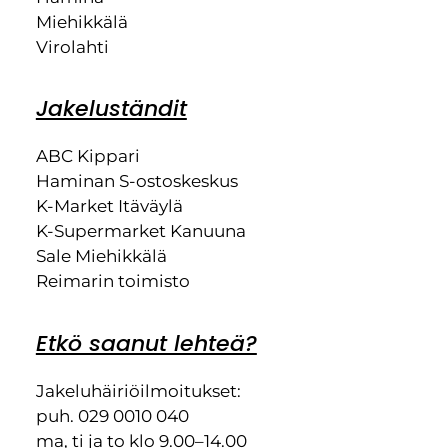
Miehikkälä
Virolahti
Jakeluständit
ABC Kippari
Haminan S-ostoskeskus
K-Market Itäväylä
K-Supermarket Kanuuna
Sale Miehikkälä
Reimarin toimisto
Etkö saanut lehteä?
Jakeluhäiriöilmoitukset:
puh. 029 0010 040
ma, ti ja to klo 9.00–14.00