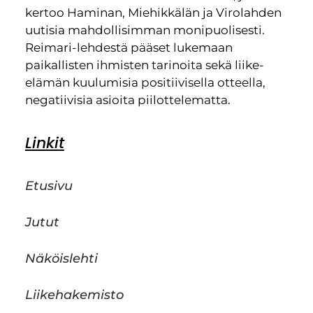
kertoo Haminan, Miehikkälän ja Virolahden
uutisia mahdollisimman monipuolisesti.
Reimari-lehdestä pääset lukemaan
paikallisten ihmisten tarinoita sekä liike-
elämän kuulumisia positiivisella otteella,
negatiivisia asioita piilottelematta.
Linkit
Etusivu
Jutut
Näköislehti
Liikehakemisto