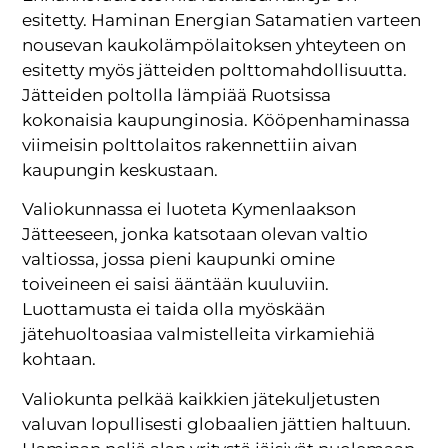
esitetty. Haminan Energian Satamatien varteen
nousevan kaukolämpölaitoksen yhteyteen on
esitetty myös jätteiden polttomahdollisuutta.
Jätteiden poltolla lämpiää Ruotsissa
kokonaisia kaupunginosia. Kööpenhaminassa
viimeisin polttolaitos rakennettiin aivan
kaupungin keskustaan.
Valiokunnassa ei luoteta Kymenlaakson
Jätteeseen, jonka katsotaan olevan valtio
valtiossa, jossa pieni kaupunki omine
toiveineen ei saisi ääntään kuuluviin.
Luottamusta ei taida olla myöskään
jätehuoltoasiaa valmistelleita virkamiehiä
kohtaan.
Valiokunta pelkää kaikkien jätekuljetusten
valuvan lopullisesti globaalien jättien haltuun.