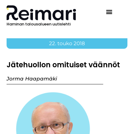
Haminan talousalueen uutislehti
22. touko 2018
Jätehuollon omituiset väännöt
Jorma Haapamäki