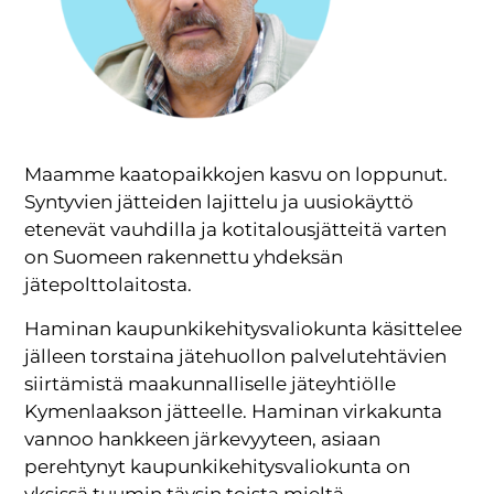
Maamme kaatopaikkojen kasvu on loppunut.
Syntyvien jätteiden lajittelu ja uusiokäyttö
etenevät vauhdilla ja kotitalousjätteitä varten
on Suomeen rakennettu yhdeksän
jätepolttolaitosta.
Haminan kaupunkikehitysvaliokunta käsittelee
jälleen torstaina jätehuollon palvelutehtävien
siirtämistä maakunnalliselle jäteyhtiölle
Kymenlaakson jätteelle. Haminan virkakunta
vannoo hankkeen järkevyyteen, asiaan
perehtynyt kaupunkikehitysvaliokunta on
yksissä tuumin täysin toista mieltä.