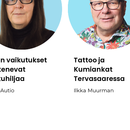
:n vaikutukset
Tattoo ja
kenevat
Kumiankat
kuhiljaa
Tervasaaressa
 Autio
Ilkka Muurman