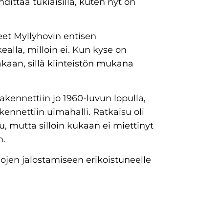
dittaa tukiaisilla, kuten nyt on
eet Myllyhovin entisen
ealla, milloin ei. Kun kyse on
kaan, sillä kiinteistön mukana
kennettiin jo 1960-luvun lopulla,
nnettiin uimahalli. Ratkaisu oli
u, mutta silloin kukaan ei miettinyt
n.
lojen jalostamiseen erikoistuneelle