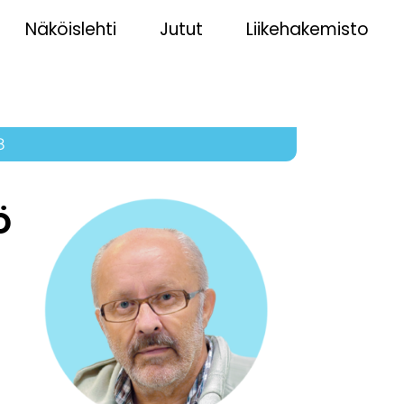
Näköislehti
Jutut
Liikehakemisto
8
ö