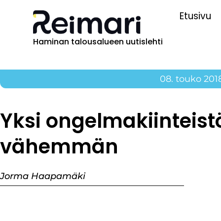
Etusivu
Haminan talousalueen uutislehti
08. touko 201
Yksi ongelmakiinteist
vähemmän
Jorma Haapamäki