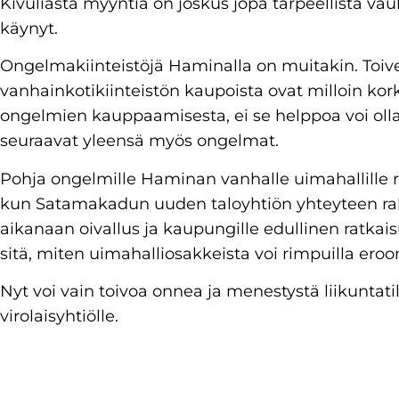
Kivuliasta myyntiä on joskus jopa tarpeellista vauh
käynyt.
Ongelmakiinteistöjä Haminalla on muitakin. Toiv
vanhainkotikiinteistön kaupoista ovat milloin kork
ongelmien kauppaamisesta, ei se helppoa voi olla
seuraavat yleensä myös ongelmat.
Pohja ongelmille Haminan vanhalle uimahallille ra
kun Satamakadun uuden taloyhtiön yhteyteen rake
aikanaan oivallus ja kaupungille edullinen ratkais
sitä, miten uimahalliosakkeista voi rimpuilla eroo
Nyt voi vain toivoa onnea ja menestystä liikuntati
virolaisyhtiölle.