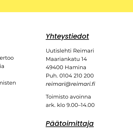
Yhteystiedot
Uutislehti Reimari
kertoo
Maariankatu 14
ia
49400 Hamina
Puh. 0104 210 200
misten
reimari@reimari.fi
Toimisto avoinna
ark. klo 9.00–14.00
Päätoimittaja