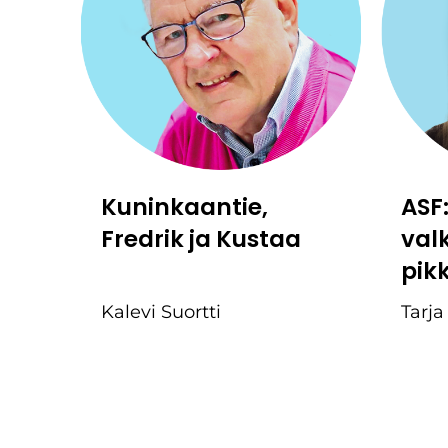
Kuninkaantie,
ASF
Fredrik ja Kustaa
val
pik
Kalevi Suortti
Tarja