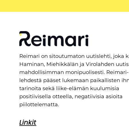
Reimari on sitoutumaton uutislehti, joka 
Haminan, Miehikkälän ja Virolahden uutis
mahdollisimman monipuolisesti. Reimari-
lehdestä pääset lukemaan paikallisten ih
tarinoita sekä liike-elämän kuulumisia
positiivisella otteella, negatiivisia asioita
piilottelematta.
Linkit