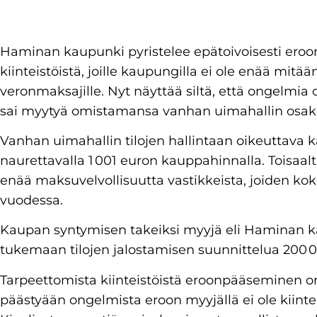
Haminan kaupunki pyristelee epätoivoisesti eroon
kiinteistöistä, joille kaupungilla ei ole enää mitä
veronmaksajille. Nyt näyttää siltä, että ongelm
sai myytyä omistamansa vanhan uimahallin osak
Vanhan uimahallin tilojen hallintaan oikeuttava k
naurettavalla 1 001 euron kauppahinnalla. Toisaal
enää maksuvelvollisuutta vastikkeista, joiden k
vuodessa.
Kaupan syntymisen takeiksi myyjä eli Haminan ka
tukemaan tilojen jalostamisen suunnittelua 200 0
Tarpeettomista kiinteistöistä eroonpääseminen on 
päästyään ongelmista eroon myyjällä ei ole kiinte