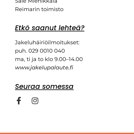
Sale Miehikkälä
Reimarin toimisto
Etkö saanut lehteä?
Jakeluhäiriöilmoitukset:
puh. 029 0010 040
ma, ti ja to klo 9.00–14.00
www.jakelupalaute.fi
Seuraa somessa