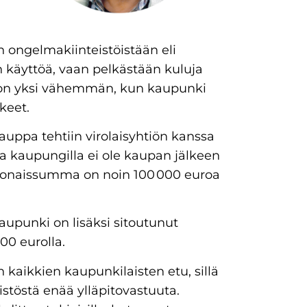
 ongelmakiinteistöistään eli
än käyttöä, vaan pelkästään kuluja
ia on yksi vähemmän, kun kaupunki
keet.
auppa tehtiin virolaisyhtiön kanssa
ta kaupungilla ei ole kaupan jälkeen
okonaissumma on noin 100 000 euroa
upunki on lisäksi sitoutunut
00 eurolla.
kaikkien kaupunkilaisten etu, sillä
istöstä enää ylläpitovastuuta.