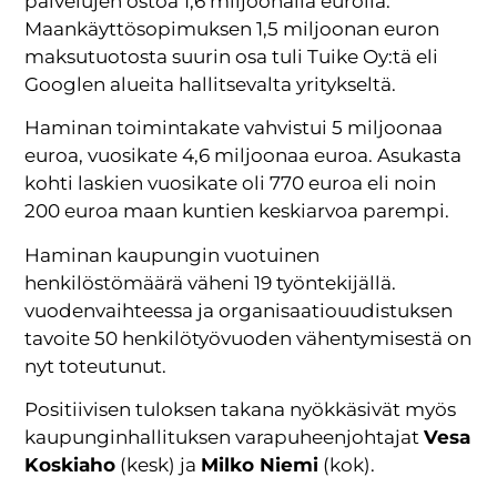
palvelujen ostoa 1,6 miljoonalla eurolla.
Maankäyttösopimuksen 1,5 miljoonan euron
maksutuotosta suurin osa tuli Tuike Oy:tä eli
Googlen alueita hallitsevalta yritykseltä.
Haminan toimintakate vahvistui 5 miljoonaa
euroa, vuosikate 4,6 miljoonaa euroa. Asukasta
kohti laskien vuosikate oli 770 euroa eli noin
200 euroa maan kuntien keskiarvoa parempi.
Haminan kaupungin vuotuinen
henkilöstömäärä väheni 19 työntekijällä.
vuodenvaihteessa ja organisaatiouudistuksen
tavoite 50 henkilötyövuoden vähentymisestä on
nyt toteutunut.
Positiivisen tuloksen takana nyökkäsivät myös
kaupunginhallituksen varapuheenjohtajat
Vesa
Koskiaho
(kesk) ja
Milko Niemi
(kok).