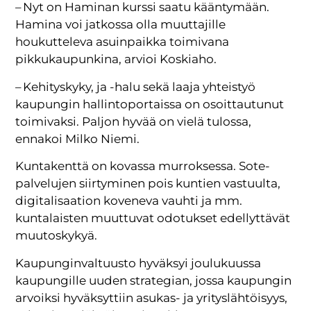
– Nyt on Haminan kurssi saatu kääntymään.
Hamina voi jatkossa olla muuttajille
houkutteleva asuinpaikka toimivana
pikkukaupunkina, arvioi Koskiaho.
– Kehityskyky, ja -halu sekä laaja yhteistyö
kaupungin hallintoportaissa on osoittautunut
toimivaksi. Paljon hyvää on vielä tulossa,
ennakoi Milko Niemi.
Kuntakenttä on kovassa murroksessa. Sote-
palvelujen siirtyminen pois kuntien vastuulta,
digitalisaation koveneva vauhti ja mm.
kuntalaisten muuttuvat odotukset edellyttävät
muutoskykyä.
Kaupunginvaltuusto hyväksyi joulukuussa
kaupungille uuden strategian, jossa kaupungin
arvoiksi hyväksyttiin asukas- ja yrityslähtöisyys,