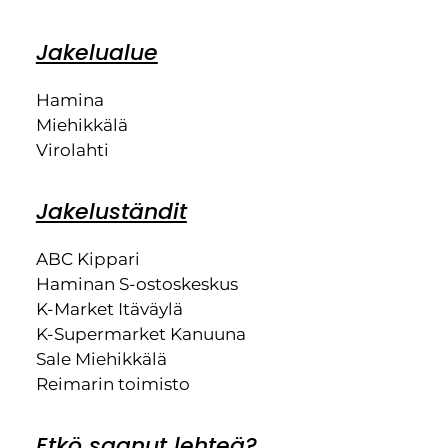
Jakelualue
Hamina
Miehikkälä
Virolahti
Jakeluständit
ABC Kippari
Haminan S-ostoskeskus
K-Market Itäväylä
K-Supermarket Kanuuna
Sale Miehikkälä
Reimarin toimisto
Etkö saanut lehteä?