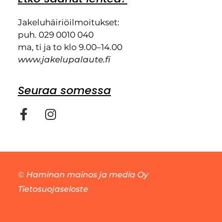
Jakeluhäiriöilmoitukset:
puh. 029 0010 040
ma, ti ja to klo 9.00–14.00
www.jakelupalaute.fi
Seuraa somessa
©
Haminan mainos ja media Oy
Tietosuojaseloste