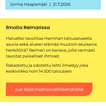
Jorma Haapamäki
21.7.2026
Ilmoita Reimarissa
Haluatko tavoittaa Haminan talousalueella
asuvia sekä alueen elämää muutoin seuraavia
henkilöitä? Reimari on kanava, jolla varmasti
tavoitat paikalliset ihmiset.
Rakastettu ja odotettu lehti ilmestyy joka
keskiviikko noin 14 500 talouteen.
Lue lisää mainosvaihtoehdoista