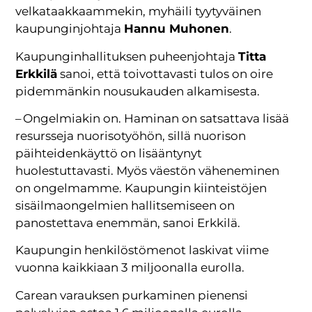
velkataakkaammekin, myhäili tyytyväinen
kaupunginjohtaja
Hannu Muhonen
.
Kaupunginhallituksen puheenjohtaja
Titta
Erkkilä
sanoi, että toivottavasti tulos on oire
pidemmänkin nousukauden alkamisesta.
– Ongelmiakin on. Haminan on satsattava lisää
resursseja nuorisotyöhön, sillä nuorison
päihteidenkäyttö on lisääntynyt
huolestuttavasti. Myös väestön väheneminen
on ongelmamme. Kaupungin kiinteistöjen
sisäilmaongelmien hallitsemiseen on
panostettava enemmän, sanoi Erkkilä.
Kaupungin henkilöstömenot laskivat viime
vuonna kaikkiaan 3 miljoonalla eurolla.
Carean varauksen purkaminen pienensi