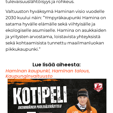
tulevaisuuslähtöisyys ja rohkeus.
Valtuuston hyväksymä Haminan visio vuodelle
2030 kuului näin: ”Ympyräkaupunki Hamina on
satama hyvälle elämälle sekä viihtyisälle ja
ekologiselle asumiselle. Hamina on asukkaiden
ja yritysten arvostama, loistavista yhteyksistä
sekä kohtaamisista tunnettu maailmanluokan
pikkukaupunki.”
Lue lisää aiheesta:
Haminan kaupunki
,
Haminan talous
,
Kaupunginvaltuusto