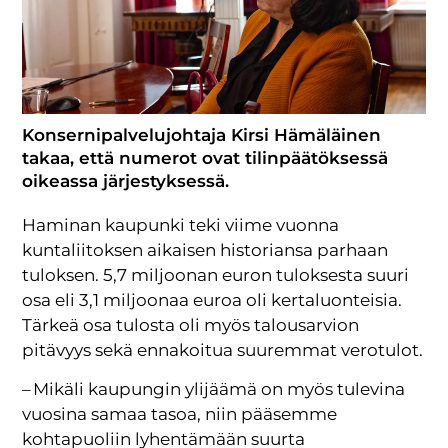
Konsernipalvelujohtaja Kirsi Hämäläinen
takaa, että numerot ovat tilinpäätöksessä
oikeassa järjestyksessä.
Haminan kaupunki teki viime vuonna
kuntaliitoksen aikaisen historiansa parhaan
tuloksen. 5,7 miljoonan euron tuloksesta suuri
osa eli 3,1 miljoonaa euroa oli kertaluonteisia.
Tärkeä osa tulosta oli myös talousarvion
pitävyys sekä ennakoitua suuremmat verotulot.
– Mikäli kaupungin ylijäämä on myös tulevina
vuosina samaa tasoa, niin pääsemme
kohtapuoliin lyhentämään suurta