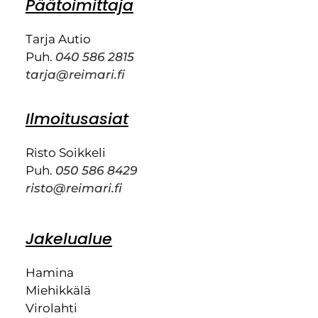
Päätoimittaja
Tarja Autio
Puh.
040 586 2815
tarja@reimari.fi
Ilmoitusasiat
Risto Soikkeli
Puh.
050 586 8429
risto@reimari.fi
Jakelualue
Hamina
Miehikkälä
Virolahti