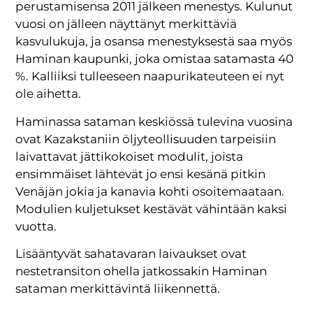
perustamisensa 2011 jälkeen menestys. Kulunut
vuosi on jälleen näyttänyt merkittäviä
kasvulukuja, ja osansa menestyksestä saa myös
Haminan kaupunki, joka omistaa satamasta 40
%. Kalliiksi tulleeseen naapurikateuteen ei nyt
ole aihetta.
Haminassa sataman keskiössä tulevina vuosina
ovat Kazakstaniin öljyteollisuuden tarpeisiin
laivattavat jättikokoiset modulit, joista
ensimmäiset lähtevät jo ensi kesänä pitkin
Venäjän jokia ja kanavia kohti osoitemaataan.
Modulien kuljetukset kestävät vähintään kaksi
vuotta.
Lisääntyvät sahatavaran laivaukset ovat
nestetransiton ohella jatkossakin Haminan
sataman merkittävintä liikennettä.