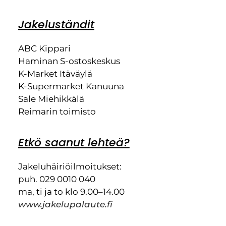
Jakeluständit
ABC Kippari
Haminan S-ostoskeskus
K-Market Itäväylä
K-Supermarket Kanuuna
Sale Miehikkälä
Reimarin toimisto
Etkö saanut lehteä?
Jakeluhäiriöilmoitukset:
puh. 029 0010 040
ma, ti ja to klo 9.00–14.00
www.jakelupalaute.fi