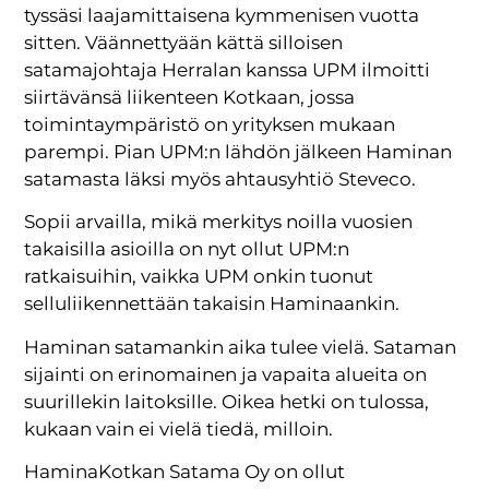
tyssäsi laajamittaisena kymmenisen vuotta
sitten. Väännettyään kättä silloisen
satamajohtaja Herralan kanssa UPM ilmoitti
siirtävänsä liikenteen Kotkaan, jossa
toimintaympäristö on yrityksen mukaan
parempi. Pian UPM:n lähdön jälkeen Haminan
satamasta läksi myös ahtausyhtiö Steveco.
Sopii arvailla, mikä merkitys noilla vuosien
takaisilla asioilla on nyt ollut UPM:n
ratkaisuihin, vaikka UPM onkin tuonut
selluliikennettään takaisin Haminaankin.
Haminan satamankin aika tulee vielä. Sataman
sijainti on erinomainen ja vapaita alueita on
suurillekin laitoksille. Oikea hetki on tulossa,
kukaan vain ei vielä tiedä, milloin.
HaminaKotkan Satama Oy on ollut