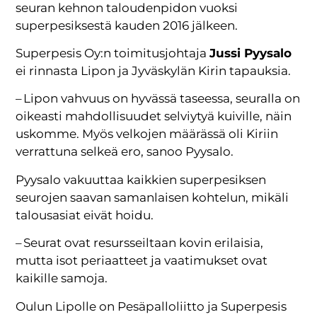
seuran kehnon taloudenpidon vuoksi
superpesiksestä kauden 2016 jälkeen.
Superpesis Oy:n toimitusjohtaja
Jussi Pyysalo
ei rinnasta Lipon ja Jyväskylän Kirin tapauksia.
– Lipon vahvuus on hyvässä taseessa, seuralla on
oikeasti mahdollisuudet selviytyä kuiville, näin
uskomme. Myös velkojen määrässä oli Kiriin
verrattuna selkeä ero, sanoo Pyysalo.
Pyysalo vakuuttaa kaikkien superpesiksen
seurojen saavan samanlaisen kohtelun, mikäli
talousasiat eivät hoidu.
– Seurat ovat resursseiltaan kovin erilaisia,
mutta isot periaatteet ja vaatimukset ovat
kaikille samoja.
Oulun Lipolle on Pesäpalloliitto ja Superpesis