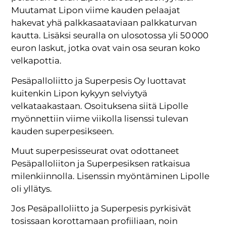
Muutamat Lipon viime kauden pelaajat
hakevat yhä palkkasaataviaan palkkaturvan
kautta. Lisäksi seuralla on ulosotossa yli 50 000
euron laskut, jotka ovat vain osa seuran koko
velkapottia.
Pesäpalloliitto ja Superpesis Oy luottavat
kuitenkin Lipon kykyyn selviytyä
velkataakastaan. Osoituksena siitä Lipolle
myönnettiin viime viikolla lisenssi tulevan
kauden superpesikseen.
Muut superpesisseurat ovat odottaneet
Pesäpalloliiton ja Superpesiksen ratkaisua
milenkiinnolla. Lisenssin myöntäminen Lipolle
oli yllätys.
Jos Pesäpalloliitto ja Superpesis pyrkisivät
tosissaan korottamaan profiiliaan, noin