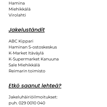
Hamina
Miehikkälä
Virolahti
Jakeluständit
ABC Kippari
Haminan S-ostoskeskus
K-Market Itäväylä
K-Supermarket Kanuuna
Sale Miehikkälä
Reimarin toimisto
Etkö saanut lehteä?
Jakeluhäiriöilmoitukset:
puh. 029 0010 040