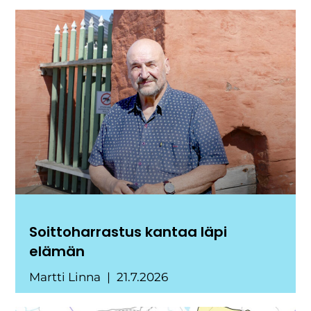
Soittoharrastus kantaa läpi
elämän
Martti Linna
21.7.2026