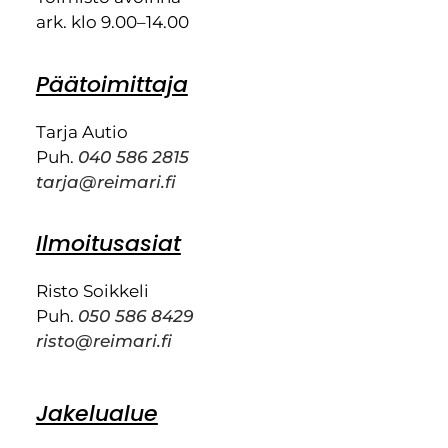
ark. klo 9.00–14.00
Päätoimittaja
Tarja Autio
Puh.
040 586 2815
tarja@reimari.fi
Ilmoitusasiat
Risto Soikkeli
Puh.
050 586 8429
risto@reimari.fi
Jakelualue