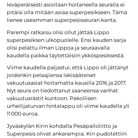
leväperäisesti asioitaan hoitaneella seuralla ei
pitäisi olla mitään asiaa superpesikseen. Tämä
lienee useamman superpesisseuran kanta.
Parempi ratkaisu olisi ollut jättää Lippo
superpesiksen ulkopuolelle. Ensi kauden sarja
olisi pelattu ilman Lippoa ja seuraavalla
kaudella paikka täytettäisiin ykkös­pesiksestä.
Viime kaudella paljastui, että Lippo oli jättänyt
joidenkin pelaajiensa lakisääteiset
vakuutusasiat hoitamatta kausilla 2016 ja 2017.
Nyt seura on tiedottanut saaneensa vanhat
vakuutusrästit kuntoon. Pakollisen
urheilijaturvan hintalappu oli viime kaudella yli
11 000 euroa.
Jyväskylän Kirin kohdalla Pesäpalloliitto ja
Superpesis olivat ankarampia. Kiri pudotettiin