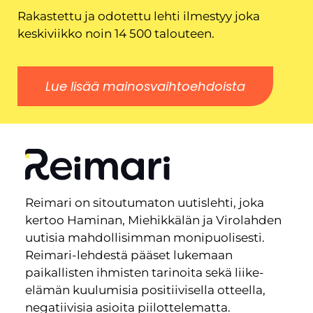
Rakastettu ja odotettu lehti ilmestyy joka
keskiviikko noin 14 500 talouteen.
Lue lisää mainosvaihtoehdoista
Reimari on sitoutumaton uutislehti, joka
kertoo Haminan, Miehikkälän ja Virolahden
uutisia mahdollisimman monipuolisesti.
Reimari-lehdestä pääset lukemaan
paikallisten ihmisten tarinoita sekä liike-
elämän kuulumisia positiivisella otteella,
negatiivisia asioita piilottelematta.