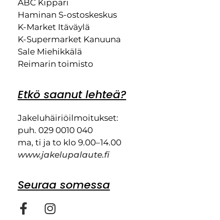
ABC Kippari
Haminan S-ostoskeskus
K-Market Itäväylä
K-Supermarket Kanuuna
Sale Miehikkälä
Reimarin toimisto
Etkö saanut lehteä?
Jakeluhäiriöilmoitukset:
puh. 029 0010 040
ma, ti ja to klo 9.00–14.00
www.jakelupalaute.fi
Seuraa somessa