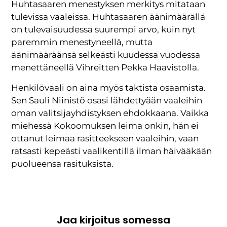
Huhtasaaren menestyksen merkitys mitataan
tulevissa vaaleissa. Huhtasaaren äänimäärällä
on tulevaisuudessa suurempi arvo, kuin nyt
paremmin menestyneellä, mutta
äänimääräänsä selkeästi kuudessa vuodessa
menettäneellä Vihreitten Pekka Haavistolla.
Henkilövaali on aina myös taktista osaamista.
Sen Sauli Niinistö osasi lähdettyään vaaleihin
oman valitsijayhdistyksen ehdokkaana. Vaikka
miehessä Kokoomuksen leima onkin, hän ei
ottanut leimaa rasitteekseen vaaleihin, vaan
ratsasti kepeästi vaalikentillä ilman häivääkään
puolueensa rasituksista.
Jaa kirjoitus somessa