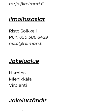
tarja@reimari.fi
Ilmoitusasiat
Risto Soikkeli
Puh.
050 586 8429
risto@reimari.fi
Jakelualue
Hamina
Miehikkälä
Virolahti
Jakeluständit