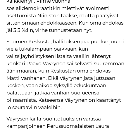
kaikkien yli. Viime vuonna
sosialidemokraatitkin miettivät avoimesti
asettumista Niinistön taakse, mutta päätyivät
sitten omaan ehdokkaaseen. Kun oma ehdokas
jäi 3,3 %:iin, virhe tunnustetaan nyt.
Suomen Keskusta, hallituksen pääpuolue joutui
vielä tukalampaan paikkaan, kun
valitsijayhdistyksen listalta vaaliin lähtenyt
konkari Paavo Väyrynen sai selvästi suuremman
äänimäärän, kuin Keskustan oma ehdokas
Matti Vanhanen. Eikä Väyrynen jätä juttuaan
kesken, vaan aikoo syksyllä eduskuntaan
palattuaan jatkaa vanhan puolueensa
piinaamista. Katseensa Väyrynen on kääntänyt
jo seuraaviin vaaleihin.
Väyrysen lailla puolitotuuksien varassa
kampanjoineen Perussuomalaisten Laura