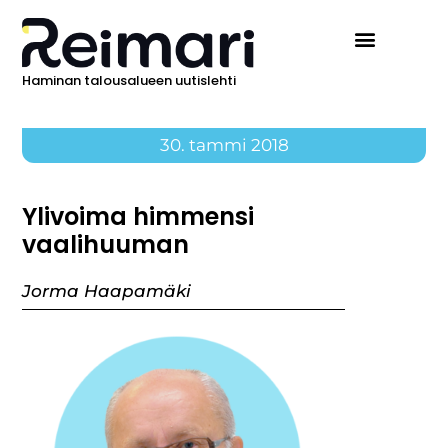
Haminan talousalueen uutislehti
30. tammi 2018
Ylivoima himmensi
vaalihuuman
Jorma Haapamäki