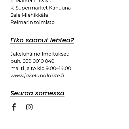
K-Market Itäväylä
K-Supermarket Kanuuna
Sale Miehikkälä
Reimarin toimisto
Etkö saanut lehteä?
Jakeluhäiriöilmoitukset:
puh. 029 0010 040
ma, ti ja to klo 9.00–14.00
www.jakelupalaute.fi
Seuraa somessa