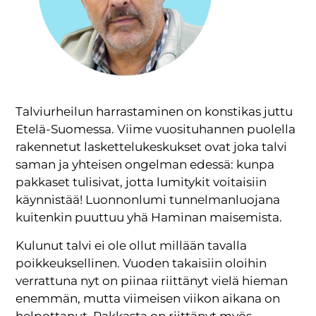
Talviurheilun harrastaminen on konstikas juttu
Etelä-Suomessa. Viime vuosituhannen puolella
rakennetut laskettelukeskukset ovat joka talvi
saman ja yhteisen ongelman edessä: kunpa
pakkaset tulisivat, jotta lumitykit voitaisiin
käynnistää! Luonnonlumi tunnelmanluojana
kuitenkin puuttuu yhä Haminan maisemista.
Kulunut talvi ei ole ollut millään tavalla
poikkeuksellinen. Vuoden takaisiin oloihin
verrattuna nyt on piinaa riittänyt vielä hieman
enemmän, mutta viimeisen viikon aikana on
helpottanut. Pakkasta on riittänyt myös