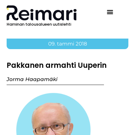
Haminan talousalueen uutislehti
09. tammi 2018
Pakkanen armahti Uuperin
Jorma Haapamäki