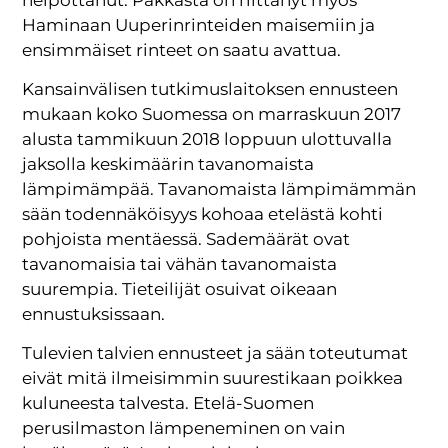
Haminaan Uuperinrinteiden maisemiin ja
ensimmäiset rinteet on saatu avattua.
Kansainvälisen tutkimuslaitoksen ennusteen
mukaan koko Suomessa on marraskuun 2017
alusta tammikuun 2018 loppuun ulottuvalla
jaksolla keskimäärin tavanomaista
lämpimämpää. Tavanomaista lämpimämmän
sään todennäköisyys kohoaa etelästä kohti
pohjoista mentäessä. Sademäärät ovat
tavanomaisia tai vähän tavanomaista
suurempia. Tieteilijät osuivat oikeaan
ennustuksissaan.
Tulevien talvien ennusteet ja sään toteutumat
eivät mitä ilmeisimmin suurestikaan poikkea
kuluneesta talvesta. Etelä-Suomen
perusilmaston lämpeneminen on vain