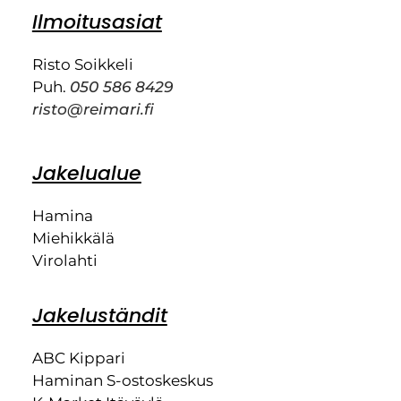
Ilmoitusasiat
Risto Soikkeli
Puh.
050 586 8429
risto@reimari.fi
Jakelualue
Hamina
Miehikkälä
Virolahti
Jakeluständit
ABC Kippari
Haminan S-ostoskeskus