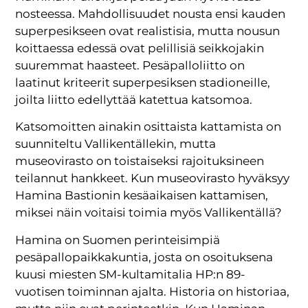
nosteessa. Mahdollisuudet nousta ensi kauden
superpesikseen ovat realistisia, mutta nousun
koittaessa edessä ovat pelillisiä seikkojakin
suuremmat haasteet. Pesäpalloliitto on
laatinut kriteerit superpesiksen stadioneille,
joilta liitto edellyttää katettua katsomoa.
Katsomoitten ainakin osittaista kattamista on
suunniteltu Vallikentällekin, mutta
museovirasto on toistaiseksi rajoituksineen
teilannut hankkeet. Kun museovirasto hyväksyy
Hamina Bastionin kesäaikaisen kattamisen,
miksei näin voitaisi toimia myös Vallikentällä?
Hamina on Suomen perinteisimpiä
pesäpallopaikkakuntia, josta on osoituksena
kuusi miesten SM-kultamitalia HP:n 89-
vuotisen toiminnan ajalta. Historia on historiaa,