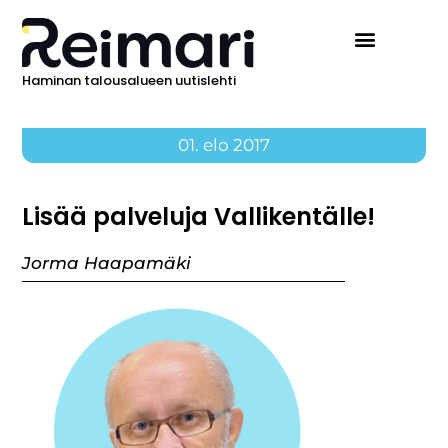
Haminan talousalueen uutislehti
01. elo 2017
Lisää palveluja Vallikentälle!
Jorma Haapamäki