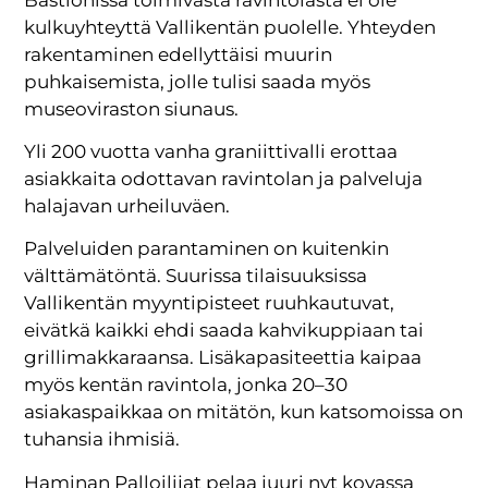
kulkuyhteyttä Vallikentän puolelle. Yhteyden
rakentaminen edellyttäisi muurin
puhkaisemista, jolle tulisi saada myös
museoviraston siunaus.
Yli 200 vuotta vanha graniittivalli erottaa
asiakkaita odottavan ravintolan ja palveluja
halajavan urheiluväen.
Palveluiden parantaminen on kuitenkin
välttämätöntä. Suurissa tilaisuuksissa
Vallikentän myyntipisteet ruuhkautuvat,
eivätkä kaikki ehdi saada kahvikuppiaan tai
grillimakkaraansa. Lisäkapasiteettia kaipaa
myös kentän ravintola, jonka 20–30
asiakaspaikkaa on mitätön, kun katsomoissa on
tuhansia ihmisiä.
Haminan Palloilijat pelaa juuri nyt kovassa