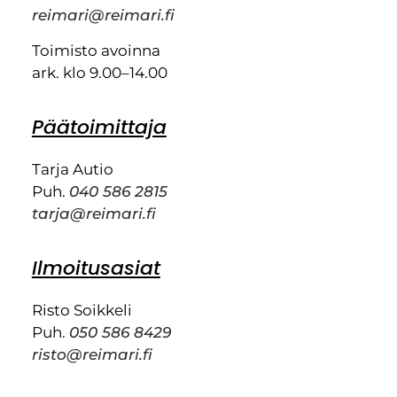
reimari@reimari.fi
Toimisto avoinna
ark. klo 9.00–14.00
Päätoimittaja
Tarja Autio
Puh.
040 586 2815
tarja@reimari.fi
Ilmoitusasiat
Risto Soikkeli
Puh.
050 586 8429
risto@reimari.fi