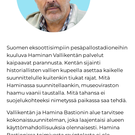
Suomen eksoottisimpiin pesäpallostadioneihin
kuuluva Haminan Vallikentän palvelut
kaipaavat parannusta. Kentän sijainti
historiallisten vallien kupeella asettaa kaikelle
suunnittelulle kuitenkin tiukat rajat. Mitä
Haminassa suunnitellaankin, museoviraston
haamu vaanii taustalla. Mitä tahansa ei
suojelukohteeksi nimetyssä paikassa saa tehdä.
Vallikentän ja Hamina Bastionin alue tarvitsee
kokonaissuunnitelman, joka laajentaisi alueen
käyttömahdollisuuksia olennaisesti. Hamina
Bastionissa toimivasta ravintolasta ei ole