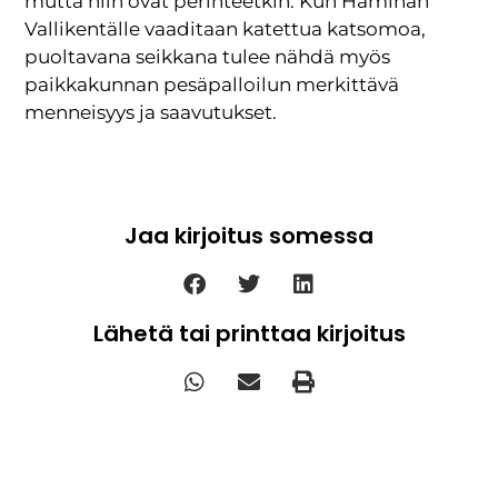
mutta niin ovat perinteetkin. Kun Haminan
Vallikentälle vaaditaan katettua katsomoa,
puoltavana seikkana tulee nähdä myös
paikkakunnan pesäpalloilun merkittävä
menneisyys ja saavutukset.
Jaa kirjoitus somessa
Lähetä tai printtaa kirjoitus