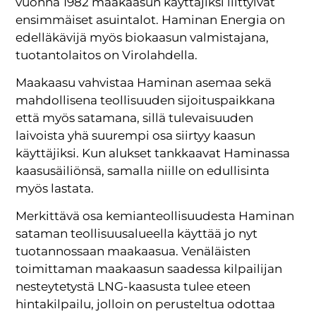
vuonna 1982 maakaasun käyttäjiksi liittyivät
ensimmäiset asuintalot. Haminan Energia on
edelläkävijä myös biokaasun valmistajana,
tuotantolaitos on Virolahdella.
Maakaasu vahvistaa Haminan asemaa sekä
mahdollisena teollisuuden sijoituspaikkana
että myös satamana, sillä tulevaisuuden
laivoista yhä suurempi osa siirtyy kaasun
käyttäjiksi. Kun alukset tankkaavat Haminassa
kaasusäiliönsä, samalla niille on edullisinta
myös lastata.
Merkittävä osa kemianteollisuudesta Haminan
sataman teollisuusalueella käyttää jo nyt
tuotannossaan maakaasua. Venäläisten
toimittaman maakaasun saadessa kilpailijan
nesteytetystä LNG-kaasusta tulee eteen
hintakilpailu, jolloin on perusteltua odottaa