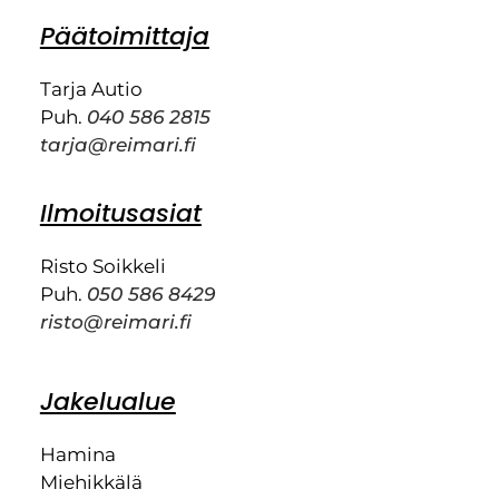
Päätoimittaja
Tarja Autio
Puh.
040 586 2815
tarja@reimari.fi
Ilmoitusasiat
Risto Soikkeli
Puh.
050 586 8429
risto@reimari.fi
Jakelualue
Hamina
Miehikkälä