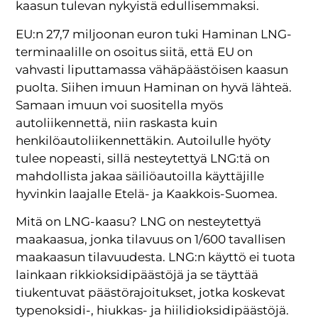
kaasun tulevan nykyistä edullisemmaksi.
EU:n 27,7 miljoonan euron tuki Haminan LNG-
terminaalille on osoitus siitä, että EU on
vahvasti liputtamassa vähäpäästöisen kaasun
puolta. Siihen imuun Haminan on hyvä lähteä.
Samaan imuun voi suositella myös
autoliikennettä, niin raskasta kuin
henkilöautoliikennettäkin. Autoilulle hyöty
tulee nopeasti, sillä nesteytettyä LNG:tä on
mahdollista jakaa säiliöautoilla käyttäjille
hyvinkin laajalle Etelä- ja Kaakkois-Suomea.
Mitä on LNG-kaasu? LNG on nesteytettyä
maakaasua, jonka tilavuus on 1/600 tavallisen
maakaasun tilavuudesta. LNG:n käyttö ei tuota
lainkaan rikkioksidipäästöjä ja se täyttää
tiukentuvat päästörajoitukset, jotka koskevat
typenoksidi-, hiukkas- ja hiilidioksidipäästöjä.