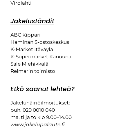
Virolahti
Jakeluständit
ABC Kippari
Haminan S-ostoskeskus
K-Market Itäväylä
K-Supermarket Kanuuna
Sale Miehikkälä
Reimarin toimisto
Etkö saanut lehteä?
Jakeluhäiriöilmoitukset:
puh. 029 0010 040
ma, ti ja to klo 9.00–14.00
www.jakelupalaute.fi