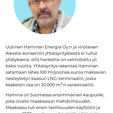
Uutinen Haminan Energia Oy:n ja virolaisen
Alexela-konsernin yhteisyrityksestä ei tullut
yllätyksenä, sillä hanketta on valmisteltu yli
kaksi vuotta. Yhteisyritys rakentaa Haminan
satamaan lähes 100 miljoonaa euroa maksavan
nesteytetyn kaasun LNG-terminaalin, josta
3
keskeisin osa on 30 000 m
:n varastosäiliö.
Hamina oli Suomessa ensimmäinen kaupunki,
joka oivalsi maakaasun mahdollisuudet.
Maakaasu tuli ensin teollisuuden käyttöön ja