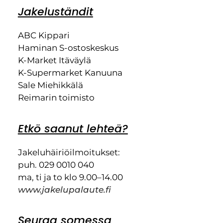
Jakeluständit
ABC Kippari
Haminan S-ostoskeskus
K-Market Itäväylä
K-Supermarket Kanuuna
Sale Miehikkälä
Reimarin toimisto
Etkö saanut lehteä?
Jakeluhäiriöilmoitukset:
puh. 029 0010 040
ma, ti ja to klo 9.00–14.00
www.jakelupalaute.fi
Seuraa somessa