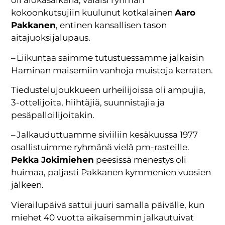
oli alokasaikana, valaisi ryhmän
kokoonkutsujiin kuulunut kotkalainen
Aaro
Pakkanen
, entinen kansallisen tason
aitajuoksijalupaus.
– Liikuntaa saimme tutustuessamme jalkaisin
Haminan maisemiin vanhoja muistoja kerraten.
Tiedustelujoukkueen urheilijoissa oli ampujia,
3-ottelijoita, hiihtäjiä, suunnistajia ja
pesäpalloilijoitakin.
– Jalkauduttuamme siviiliin kesäkuussa 1977
osallistuimme ryhmänä vielä pm-rasteille.
Pekka Jokimiehen
peesissä menestys oli
huimaa, paljasti Pakkanen kymmenien vuosien
jälkeen.
Vierailupäivä sattui juuri samalla päivälle, kun
miehet 40 vuotta aikaisemmin jalkautuivat