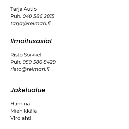
Tarja Autio
Puh.
040 586 2815
tarja@reimari.fi
Ilmoitusasiat
Risto Soikkeli
Puh.
050 586 8429
risto@reimari.fi
Jakelualue
Hamina
Miehikkälä
Virolahti