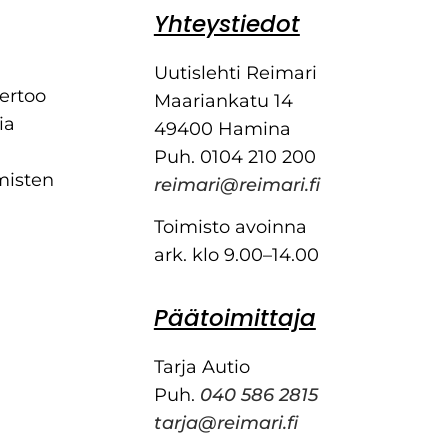
Yhteystiedot
Uutislehti Reimari
kertoo
Maariankatu 14
ia
49400 Hamina
Puh. 0104 210 200
misten
reimari@reimari.fi
Toimisto avoinna
ark. klo 9.00–14.00
Päätoimittaja
Tarja Autio
Puh.
040 586 2815
tarja@reimari.fi