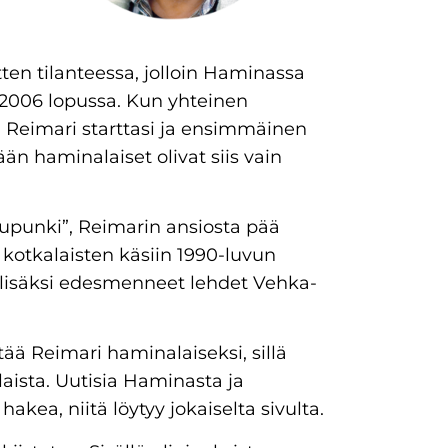
tten tilanteessa, jolloin Haminassa
 2006 lopussa. Kun yhteinen
i, Reimari starttasi ja ensimmäinen
än haminalaiset olivat siis vain
kaupunki”, Reimarin ansiosta pää
otkalaisten käsiin 1990-luvun
lisäksi edesmenneet lehdet Vehka-
tää Reimari haminalaiseksi, sillä
laista. Uutisia Haminasta ja
kea, niitä löytyy jokaiselta sivulta.