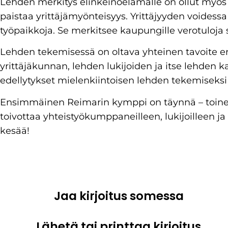
Lehden merkitys elinkeinoelämälle on ollut myös ki
paistaa yrittäjämyönteisyys. Yrittäjyyden voides
työpaikkoja. Se merkitsee kaupungille verotuloja s
Lehden tekemisessä on oltava yhteinen tavoite eri
yrittäjäkunnan, lehden lukijoiden ja itse lehden k
edellytykset mielenkiintoisen lehden tekemiseks
Ensimmäinen Reimarin kymppi on täynnä – toine
toivottaa yhteistyökumppaneilleen, lukijoilleen j
kesää!
Jaa kirjoitus somessa
Lähetä tai printtaa kirjoitus