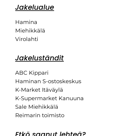
Jakelualue
Hamina
Miehikkälä
Virolahti
Jakeluständit
ABC Kippari
Haminan S-ostoskeskus
K-Market Itäväylä
K-Supermarket Kanuuna
Sale Miehikkälä
Reimarin toimisto
Etkö saanut lehteä?