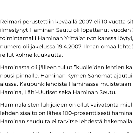
Reimari perustettiin keväällä 2007 eli 10 vuotta si
ilmestynyt Haminan Seutu oli lopettanut vuoden
toimintamalli Haminan Yrittäjät ry:n kanssa löyty
numero oli jakelussa 19.4.2007. Ilman omaa lehteä
reilut kolme kuukautta.
Haminasta oli jälleen tullut ”kuolleiden lehtien 
nousi pinnalle. Haminan Kymen Sanomat ajautui k
alussa. Kaupunkilehdistä Haminassa muistetaan 
Hamina, Lähi-Uutiset sekä Haminan Seutu.
Haminalaisten lukijoiden on ollut vaivatonta miel
lehden sisältö on lähes 100-prosenttisesti hamina
Haminan seudulta ei tarvitse lehdestä hakemalla ha