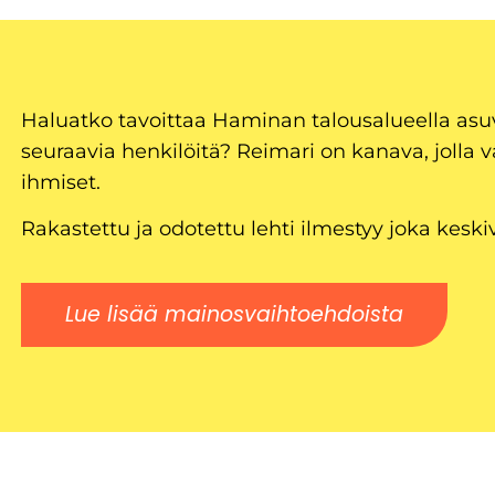
Haluatko tavoittaa Haminan talousalueella as
seuraavia henkilöitä? Reimari on kanava, jolla v
ihmiset.
Rakastettu ja odotettu lehti ilmestyy joka keski
Lue lisää mainosvaihtoehdoista