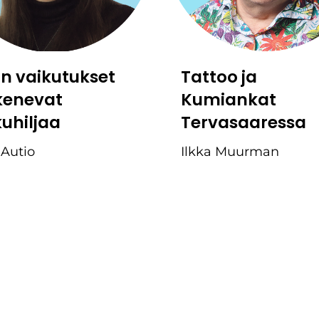
:n vaikutukset
Tattoo ja
kenevat
Kumiankat
kuhiljaa
Tervasaaressa
 Autio
Ilkka Muurman