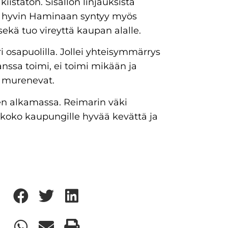
istaton. Sisällön linjauksista
sa hyvin Haminaan syntyy myös
ekä tuo vireyttä kaupan alalle.
 osapuolilla. Jollei yhteisymmärrys
anssa toimi, ei toimi mikään ja
i murenevat.
n alkamassa. Reimarin väki
a koko kaupungille hyvää kevättä ja