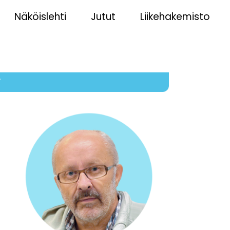
Näköislehti
Jutut
Liikehakemisto
7