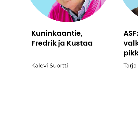
Kuninkaantie,
ASF
Fredrik ja Kustaa
val
pik
Kalevi Suortti
Tarja