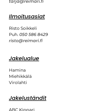
tarja@reimari.fi
Ilmoitusasiat
Risto Soikkeli
Puh.
050 586 8429
risto@reimari.fi
Jakelualue
Hamina
Miehikkälä
Virolahti
Jakeluständit
ABC Kippari