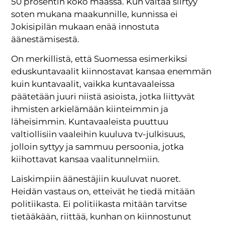
50 prosentin koko maassa. Kun valtaa siirtyy
soten mukana maakunnille, kunnissa ei
Jokisipilän mukaan enää innostuta
äänestämisestä.
On merkillistä, että Suomessa esimerkiksi
eduskuntavaalit kiinnostavat kansaa enemmän
kuin kuntavaalit, vaikka kuntavaaleissa
päätetään juuri niistä asioista, jotka liittyvät
ihmisten arkielämään kiinteimmin ja
läheisimmin. Kuntavaaleista puuttuu
valtiollisiin vaaleihin kuuluva tv-julkisuus,
jolloin syttyy ja sammuu persoonia, jotka
kiihottavat kansaa vaalitunnelmiin.
Laiskimpiin äänestäjiin kuuluvat nuoret.
Heidän vastaus on, etteivät he tiedä mitään
politiikasta. Ei politiikasta mitään tarvitse
tietääkään, riittää, kunhan on kiinnostunut